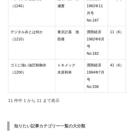
（1240）
瀬實
1982年11
月号
No.187
デジタル弁とは何か
東京計器 池
潤滑経済
11（6）
（1210）
田甫
1982年6月
号
No.182
ゴミに強い油圧制御弁
トキメック
潤滑経済
41（6）
（1200）
木原和幸
1994年7月
号
No.338
11 件中 1 から 11 まで表示
知りたい記事カテゴリー一覧の大分類