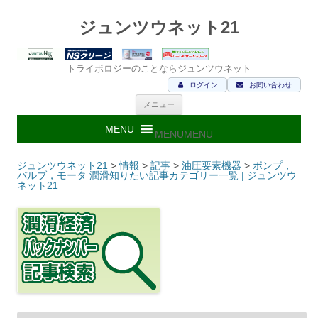
ジュンツウネット21
トライボロジーのことならジュンツウネット
ログイン
お問い合わせ
コ
メニュー
ン
テ
ン
MENU
MENU
ツ
へ
ス
ジュンツウネット21
>
情報
>
記事
>
油圧要素機器
>
ポンプ，
キ
バルブ，モータ 潤滑知りたい記事カテゴリー一覧 | ジュンツウ
ッ
ネット21
プ