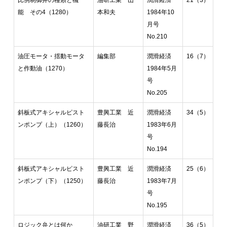
能 その4（1280）
本和夫
1984年10
月号
No.210
油圧モータ・揺動モータ
編集部
潤滑経済
16（7）
と作動油（1270）
1984年5月
号
No.205
斜板式アキシャルピスト
豊興工業 近
潤滑経済
34（5）
ンポンプ（上）（1260）
藤長治
1983年6月
号
No.194
斜板式アキシャルピスト
豊興工業 近
潤滑経済
25（6）
ンポンプ（下）（1250）
藤長治
1983年7月
号
No.195
ロジック弁とは何か
油研工業 野
潤滑経済
36（5）