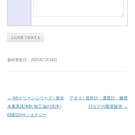
最終更新日：2025年7月18日
投
←
NSクリーンシリーズ | 炭化
アタゴ | 屈折計・濃度計・糖度
稿
水素系洗浄剤 加工油の洗浄 |
計などの製造販売
→
ナ
ENEOSサンエナジー
ビ
ゲ