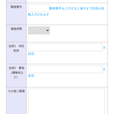
郵便番号
郵便番号を入力すると途中まで住所が自
動入力されます
都道府県
住所1 市区
※
町村
必須
住所2 番地
※
（建物名な
必須
ど）
その他ご要望