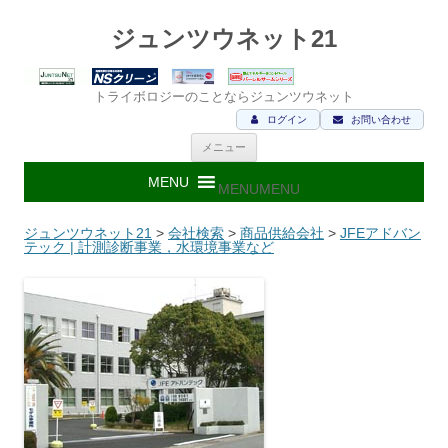
ジュンツウネット21
トライボロジーのことならジュンツウネット
ログイン
お問い合わせ
コ
メニュー
ン
テ
ン
MENU
MENU
ツ
へ
ス
ジュンツウネット21
>
会社検索
>
商品供給会社
>
JFEアドバン
キ
テック | 計測診断事業，水環境事業など
ッ
プ