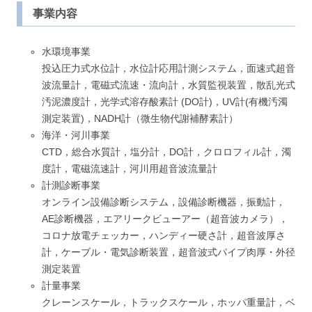
事業内容
水環境事業
投込圧力式水位計，水位計応用計測システム，面速式超音
波流量計，電磁式流速・流向計，水質監視装置，散乱光式
汚泥濃度計，光学式溶存酸素計 (DO計)，UV計(有機汚濁
測定装置)，NADH計（微生物代謝補酵素計）
海洋・河川事業
CTD，総合水質計，塩分計，DO計，クロロフィル計，濁
度計，電磁流速計，河川用超音波流量計
計測診断事業
オンライン設備診断システム，設備診断機器，振動計，
AE診断機器，エアリークビューアー（超音波カメラ），
コロナ放電チェッカー，ハンディー硬さ計，超音波厚さ
計，ケーブル・電気診断装置，超音波式パイプ肉厚・外径
測定装置
計量事業
クレーンスケール，トラックスケール，ホッパ重量計，ベ