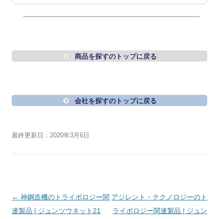
商品を探すのトップに戻る
会社を探すのトップに戻る
最終更新日：2020年3月6日
投
←
神鋼造機のトライボロジー関
アジレント・テクノロジーのト
稿
連製品 | ジュンツウネット21
ライボロジー関連製品 | ジュン