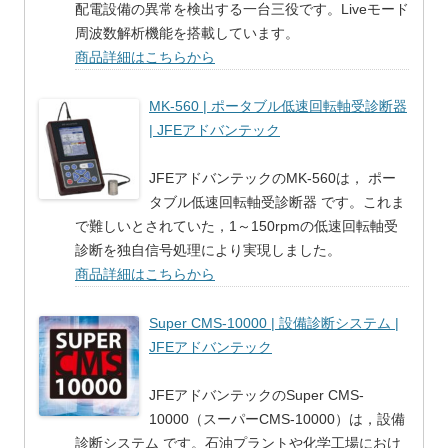
配電設備の異常を検出する一台三役です。Liveモード
周波数解析機能を搭載しています。
商品詳細はこちらから
MK-560 | ポータブル低速回転軸受診断器
| JFEアドバンテック
JFEアドバンテックのMK-560は， ポー
タブル低速回転軸受診断器 です。これま
で難しいとされていた，1～150rpmの低速回転軸受
診断を独自信号処理により実現しました。
商品詳細はこちらから
Super CMS-10000 | 設備診断システム |
JFEアドバンテック
JFEアドバンテックのSuper CMS-
10000（スーパーCMS-10000）は，設備
診断システム です。石油プラントや化学工場におけ