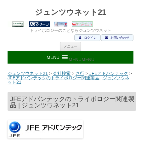
ジュンツウネット21
トライボロジーのことならジュンツウネット
ログイン
お問い合わせ
コ
メニュー
ン
テ
ン
MENU
MENU
ツ
へ
ス
ジュンツウネット21
>
会社検索
>
さ行
>
JFEアドバンテック
>
キ
JFEアドバンテックのトライボロジー関連製品 | ジュンツウネ
ッ
ット21
プ
JFEアドバンテックのトライボロジー関連製
品 | ジュンツウネット21