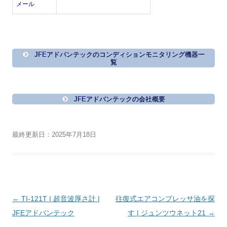
メール
JFEアドバンテックのコンディションモニタリング機器一
覧
JFEアドバンテックの会社概要
最終更新日：2025年7月18日
投
←
TI-121T | 超音波厚さ計 |
往復式エアコンプレッサ油を探
稿
JFEアドバンテック
す | ジュンツウネット21
→