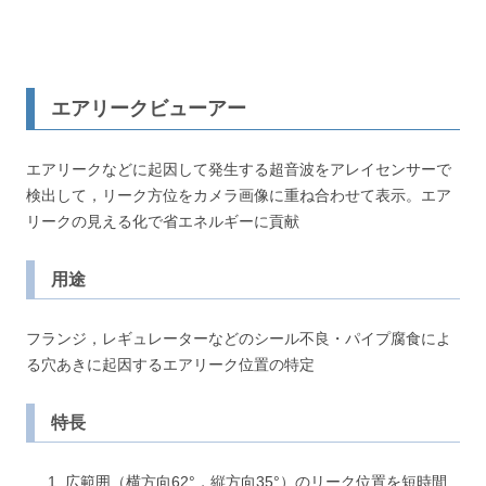
エアリークビューアー
エアリークなどに起因して発生する超音波をアレイセンサーで
検出して，リーク方位をカメラ画像に重ね合わせて表示。エア
リークの見える化で省エネルギーに貢献
用途
フランジ，レギュレーターなどのシール不良・パイプ腐食によ
る穴あきに起因するエアリーク位置の特定
特長
広範囲（横方向62°，縦方向35°）のリーク位置を短時間