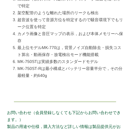
で特定
架空配管のような離れた場所のリークも検出
超音波を使って音源方位を特定するので騒音環境下でもリ
ーク位置を特定
カメラ画像と音圧マップの表示，および本体メモリーへ保
存
最上位モデルMK-770は，背景ノイズ自動除去・損失コス
ト算出・動画保存・放電検出モード機能搭載
MK-750STは実績多数のスタンダードモデル
MK-750ST-Rは最小構成とバッテリー容量半分で，その分
最軽量・約640g
お問い合わせ（会員登録しなくても下記からお問い合わせでき
ます。）
製品の用途や仕様，購入方法など詳しい情報は製品提供元がお