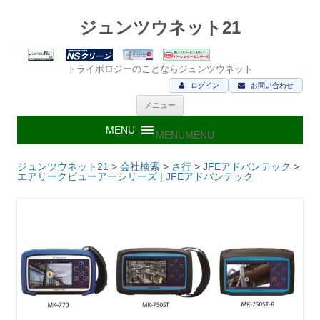
ジュンツウネット21
トライボロジーのことならジュンツウネット
ログイン
お問い合わせ
コ
メニュー
ン
テ
ン
MENU
MENU
ツ
へ
ス
ジュンツウネット21
>
会社検索
>
さ行
>
JFEアドバンテック
>
キ
エアリークビューアーシリーズ | JFEアドバンテック
ッ
プ