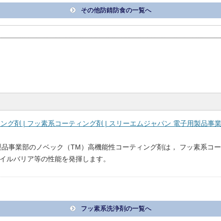
その他防錆防食の一覧へ
ング剤 | フッ素系コーティング剤 | スリーエムジャパン 電子用製品事
製品事業部のノベック（TM）高機能性コーティング剤は， フッ素系コ
イルバリア等の性能を発揮します。
フッ素系洗浄剤の一覧へ