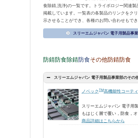
食除錆,洗浄)の一覧です。トライボロジー関連
掲載しています。一覧表の各製品のリンクをクリ
示させることができ、各種のお問い合わせもでき
スリーエムジャパン 電子用製品事
防錆防食除錆
防食
その他防錆防食
スリーエムジャパン 電子用製品事業部のその
TM
ノベック
高機能性コーティ
スリーエムジャパン 電子用
もはじく層で覆い，防食，オ
商品詳細はこちらから