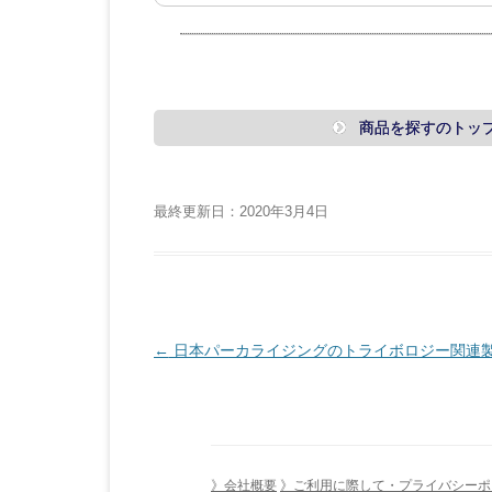
商品を探すのトッ
最終更新日：2020年3月4日
投
←
日本パーカライジングのトライボロジー関連製品
稿
ナ
ビ
ゲ
》会社概要
》ご利用に際して・プライバシーポ