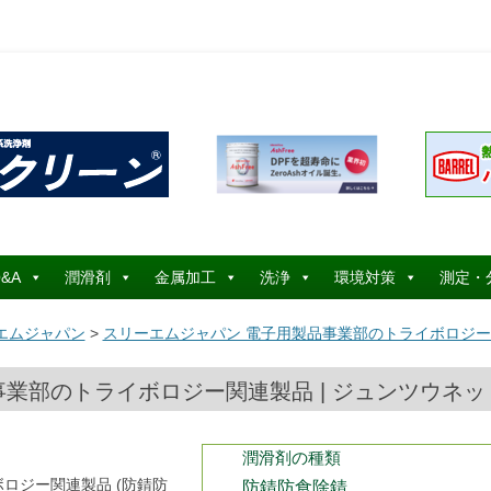
コ
ン
&A
潤滑剤
金属加工
洗浄
環境対策
測定・
テ
ン
ツ
エムジャパン
>
スリーエムジャパン 電子用製品事業部のトライボロジー関
へ
ス
キ
ッ
業部のトライボロジー関連製品 | ジュンツウネット
プ
潤滑剤の種類
ロジー関連製品 (防錆防
防錆防食除錆