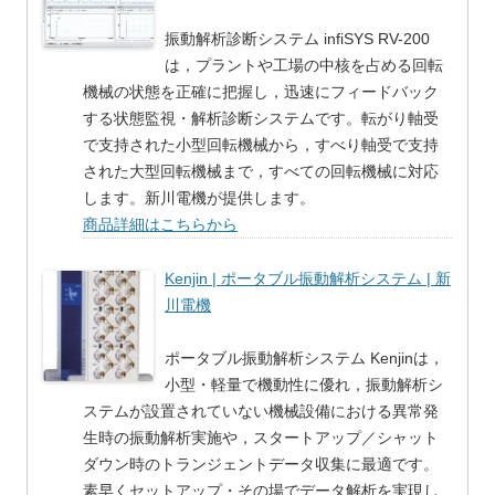
振動解析診断システム infiSYS RV-200
は，プラントや工場の中核を占める回転
機械の状態を正確に把握し，迅速にフィードバック
する状態監視・解析診断システムです。転がり軸受
で支持された小型回転機械から，すべり軸受で支持
された大型回転機械まで，すべての回転機械に対応
します。新川電機が提供します。
商品詳細はこちらから
Kenjin | ポータブル振動解析システム | 新
川電機
ポータブル振動解析システム Kenjinは，
小型・軽量で機動性に優れ，振動解析シ
ステムが設置されていない機械設備における異常発
生時の振動解析実施や，スタートアップ／シャット
ダウン時のトランジェントデータ収集に最適です。
素早くセットアップ・その場でデータ解析を実現し