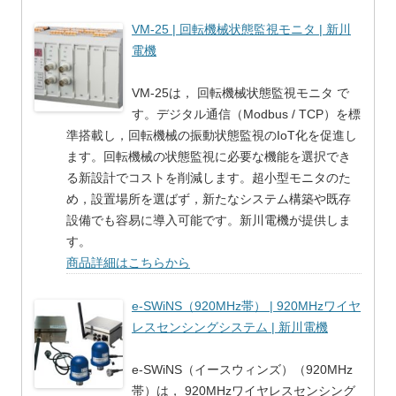
VM-25 | 回転機械状態監視モニタ | 新川
電機
VM-25は， 回転機械状態監視モニタ で
す。デジタル通信（Modbus / TCP）を標
準搭載し，回転機械の振動状態監視のIoT化を促進し
ます。回転機械の状態監視に必要な機能を選択でき
る新設計でコストを削減します。超小型モニタのた
め，設置場所を選ばず，新たなシステム構築や既存
設備でも容易に導入可能です。新川電機が提供しま
す。
商品詳細はこちらから
e-SWiNS（920MHz帯） | 920MHzワイヤ
レスセンシングシステム | 新川電機
e-SWiNS（イースウィンズ）（920MHz
帯）は， 920MHzワイヤレスセンシング