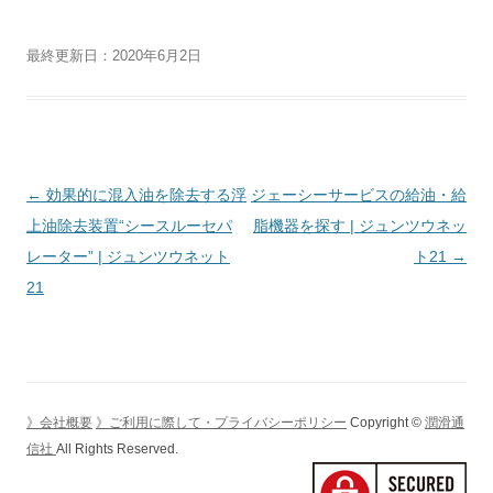
最終更新日：2020年6月2日
投
←
効果的に混入油を除去する浮
ジェーシーサービスの給油・給
稿
上油除去装置“シースルーセパ
脂機器を探す | ジュンツウネッ
ナ
レーター” | ジュンツウネット
ト21
→
ビ
21
ゲ
ー
シ
ョ
》会社概要
》ご利用に際して・プライバシーポリシー
Copyright ©
潤滑通
ン
信社
All Rights Reserved.