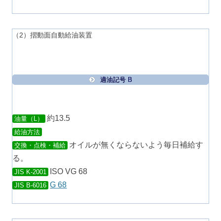
（2）摺動面自動給油装置
適油記号 B
約13.5
油量（L）
給油方法
オイルが無くならないよう毎日補給す
交換・点検・補給
る。
ISO VG 68
JIS K-2001
G 68
JIS B-6016