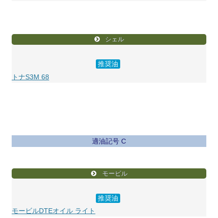
シェル
推奨油
トナS3M 68
適油記号 C
モービル
推奨油
モービルDTEオイル ライト