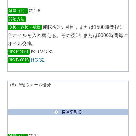
約0.6
油量（L）
給油方法
運転後3ヶ月目，または1500時間後に
交換・点検・補給
全オイルを入れ替える。その後1年または6000時間毎に
オイル交換。
ISO VG 32
JIS K-2001
HG 32
JIS B-6016
（8）A軸ウォーム部分
適油記号 G
約11