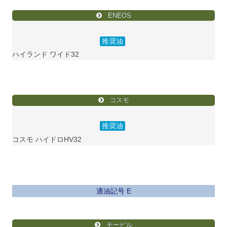
ENEOS
推奨油
ハイランド ワイド32
コスモ
推奨油
コスモ ハイドロHV32
適油記号 E
モービル