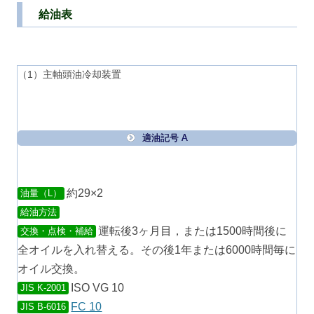
給油表
（1）主軸頭油冷却装置
適油記号 A
約29×2
油量（L）
給油方法
運転後3ヶ月目，または1500時間後に
交換・点検・補給
全オイルを入れ替える。その後1年または6000時間毎に
オイル交換。
ISO VG 10
JIS K-2001
FC 10
JIS B-6016