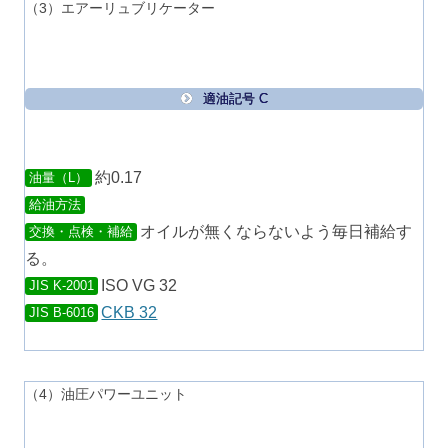
（3）エアーリュブリケーター
適油記号 C
約0.17
油量（L）
給油方法
オイルが無くならないよう毎日補給す
交換・点検・補給
る。
ISO VG 32
JIS K-2001
CKB 32
JIS B-6016
（4）油圧パワーユニット