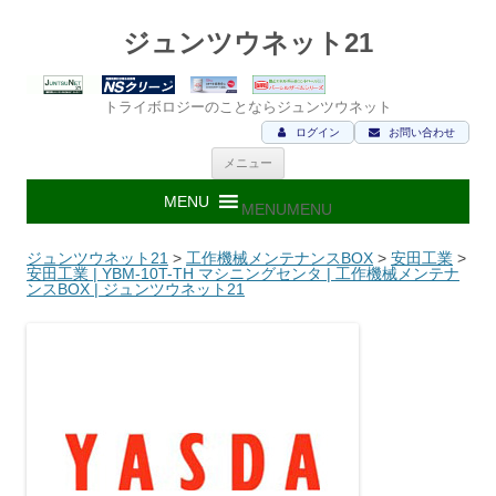
ジュンツウネット21
トライボロジーのことならジュンツウネット
ログイン
お問い合わせ
コ
メニュー
ン
テ
ン
MENU
MENU
ツ
へ
ス
ジュンツウネット21
>
工作機械メンテナンスBOX
>
安田工業
>
キ
安田工業 | YBM-10T-TH マシニングセンタ | 工作機械メンテナ
ッ
ンスBOX | ジュンツウネット21
プ