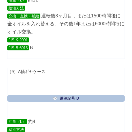
油量（L）
給油方法
運転後3ヶ月目，または1500時間後に
交換・点検・補給
全オイルを入れ替える。その後1年または6000時間毎に
オイル交換。
JIS K-2001
B
JIS B-6016
（9）A軸ギヤケース
適油記号 D
約4
油量（L）
給油方法