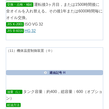
運転後3ヶ月目，または1500時間後に
交換・点検・補給
全オイルを入れ替える。その後1年または6000時間毎に
オイル交換。
ISO VG 32
JIS K-2001
HG 32
JIS B-6016
（11）機体温度制御装置（※）
適油記号 H
タンク容量：約400，総容量：600（オプショ
油量（L）
ン）
給油方法