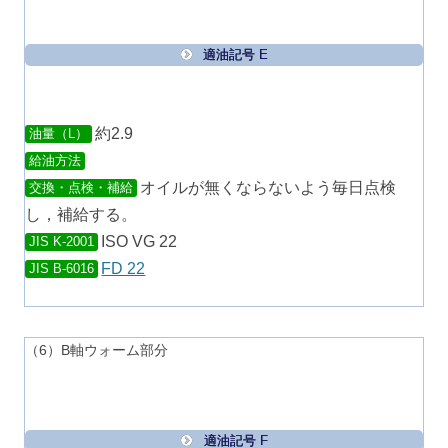
適油記号 E
約2.9
油量（L）
給油方法
オイルが無くならないよう毎日点検
交換・点検・補給
し，補給する。
ISO VG 22
JIS K-2001
FD 22
JIS B-6016
（6）B軸ウォーム部分
適油記号 F