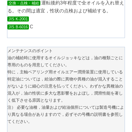
運転後約3年程度で全オイルを入れ替え
交換・点検・補給
る。その間は適宜，性状の点検および補給する。
JIS K-2001
C
JIS B-6016
メンテナンスのポイント
油の補給時に使用するオイルジョッキなどは，油の種類ごとに
専用のものを用意してください。
特に，主軸ベアリング用オイルエアー潤滑装置に使用している
特定油については，給油の際に異物や異種の油が混入すること
がないように細心の注意を払ってください。わずかな異種油の
混入が，油の性状に多大な悪影響をおよぼし，潤滑性能を著し
く低下させる原因となります。
注） 必要な油種，油量および給油個所については製造号機によ
り異なる場合がありますので，必ずその号機の説明書を参照し
てください。