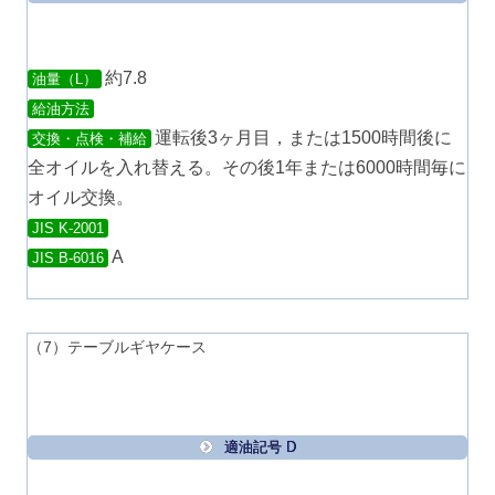
約7.8
油量（L）
給油方法
運転後3ヶ月目，または1500時間後に
交換・点検・補給
全オイルを入れ替える。その後1年または6000時間毎に
オイル交換。
JIS K-2001
A
JIS B-6016
（7）テーブルギヤケース
適油記号 D