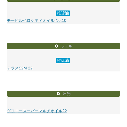
推奨油
モービルベロシティオイル No.10
シェル
推奨油
テラスS2M 22
出光
ダフニースーパーマルチオイル22