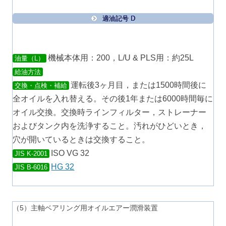
適油記号 D
機械本体用：200，L/U & PLS用：約25L
油量（L）
給油方法
運転後3ヶ月目，または1500時間後に
交換・点検・補給
全オイルを入れ替える。その後1年または6000時間毎に
オイル交換。交換時ラインフィルター，ストレーナー
およびタンク内を洗浄すること。汚れがひどいとき，
穴が開いているときは交換すること。
ISO VG 32
JIS K-2001
HG 32
JIS B-6016
（5）主軸ベアリング用オイルエアー潤滑装置