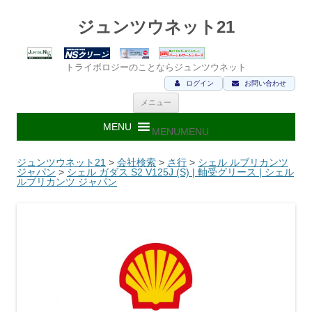
ジュンツウネット21
トライボロジーのことならジュンツウネット
ログイン
お問い合わせ
コ
メニュー
ン
テ
ン
MENU
MENU
ツ
へ
ス
ジュンツウネット21
>
会社検索
>
さ行
>
シェル ルブリカンツ
キ
ジャパン
>
シェル ガダス S2 V125J (S) | 軸受グリース | シェル
ッ
ルブリカンツ ジャパン
プ