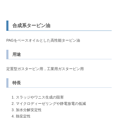
合成系タービン油
PAGをベースオイルとした高性能タービン油
用途
定置型ガスタービン用，工業用ガスタービン用
特長
スラッジやワニス生成の阻害
マイクロディーゼリングや静電放電の低減
加水分解安定性
熱安定性