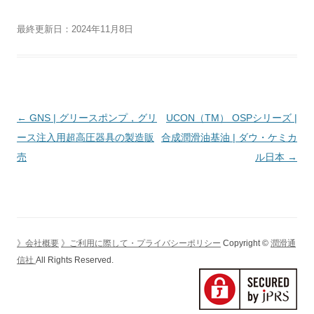
最終更新日：2024年11月8日
投
←
GNS | グリースポンプ，グリ
UCON（TM） OSPシリーズ |
稿
ース注入用超高圧器具の製造販
合成潤滑油基油 | ダウ・ケミカ
ナ
売
ル日本
→
ビ
ゲ
ー
シ
》会社概要
》ご利用に際して・プライバシーポリシー
Copyright ©
潤滑通
ョ
信社
All Rights Reserved.
ン