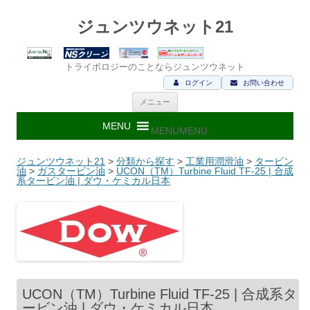
ジュンツウネット21
トライボロジーのことならジュンツウネット
ログイン
お問い合わせ
コ
メニュー
ン
テ
ン
MENU
MENU
ツ
へ
ス
ジュンツウネット21
>
分類から探す
>
工業用潤滑油
>
タービン
キ
油
>
ガスタービン油
>
UCON（TM）Turbine Fluid TF-25 | 合成
ッ
系タービン油 | ダウ・ケミカル日本
プ
UCON（TM）Turbine Fluid TF-25 | 合成系タ
ービン油 | ダウ・ケミカル日本