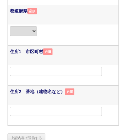
都道府県
必須
住所1 市区町村
必須
住所2 番地（建物名など）
必須