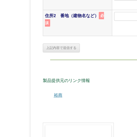
住所2 番地（建物名など）
必
須
製品提供元のリンク情報
裕商