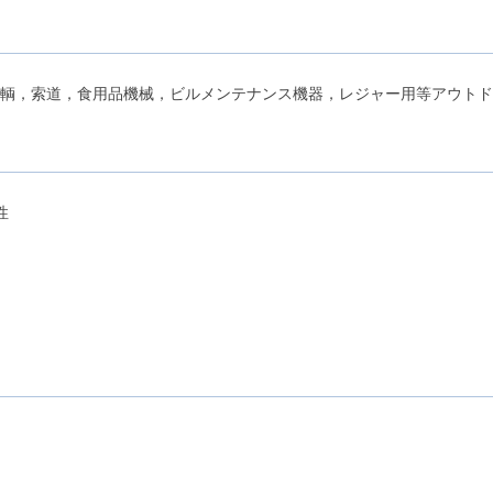
輌，索道，食用品機械，ビルメンテナンス機器，レジャー用等アウトド
性