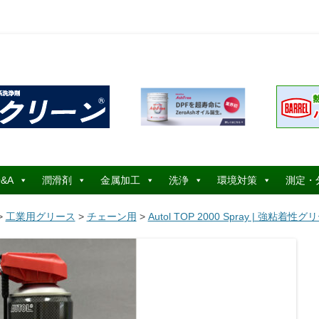
コ
ン
&A
潤滑剤
金属加工
洗浄
環境対策
測定・
テ
ン
ツ
>
工業用グリース
>
チェーン用
>
Autol TOP 2000 Spray | 強粘
へ
ス
キ
ッ
プ