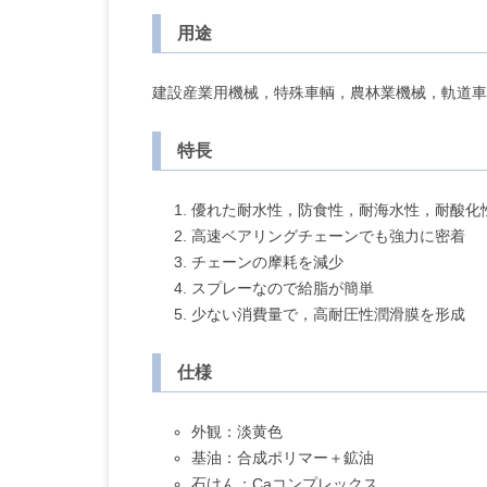
用途
建設産業用機械，特殊車輌，農林業機械，軌道車
特長
優れた耐水性，防食性，耐海水性，耐酸化
高速ベアリングチェーンでも強力に密着
チェーンの摩耗を減少
スプレーなので給脂が簡単
少ない消費量で，高耐圧性潤滑膜を形成
仕様
外観：淡黄色
基油：合成ポリマー＋鉱油
石けん：Caコンプレックス