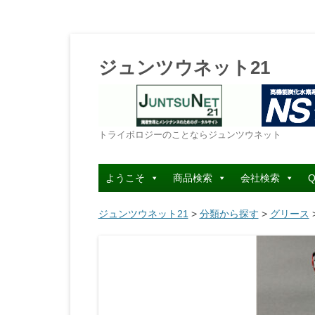
ジュンツウネット21
トライボロジーのことならジュンツウネット
ようこそ
商品検索
会社検索
Q
ジュンツウネット21
>
分類から探す
>
グリース