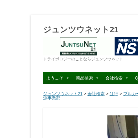
ジュンツウネット21
トライボロジーのことならジュンツウネット
ようこそ
商品検索
会社検索
Q
ジュンツウネット21
>
会社検索
>
は行
>
ブルカ
測事業部