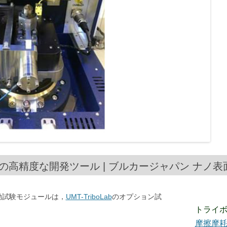
剤の高精度な開発ツール | ブルカージャパン ナノ
動試験モジュールは，
UMT-TriboLab
のオプション試
トライ
摩擦摩