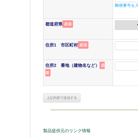
郵便番号を
都道府県
必須
住所1 市区町村
必須
住所2 番地（建物名など）
必
須
製品提供元のリンク情報