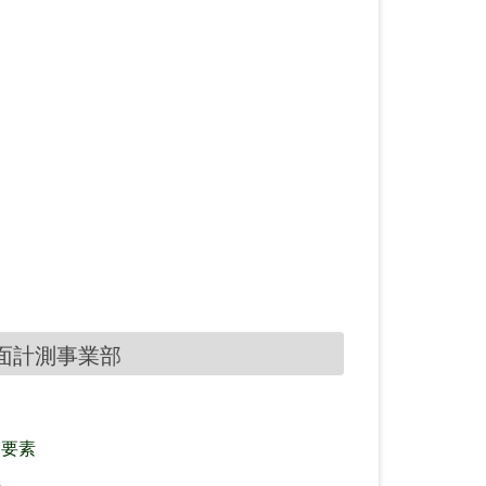
表面計測事業部
ボ要素
耗