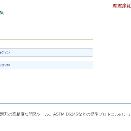
摩擦摩
集
ログイン
新規登録
剤の高精度な開発ツール。ASTM D6245などの標準プロトコルのシ