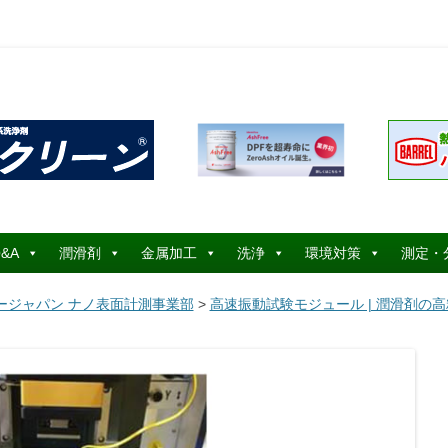
コ
ン
&A
潤滑剤
金属加工
洗浄
環境対策
測定・
テ
ン
ツ
ージャパン ナノ表面計測事業部
>
高速振動試験モジュール | 潤滑剤の高
へ
ス
キ
ッ
プ