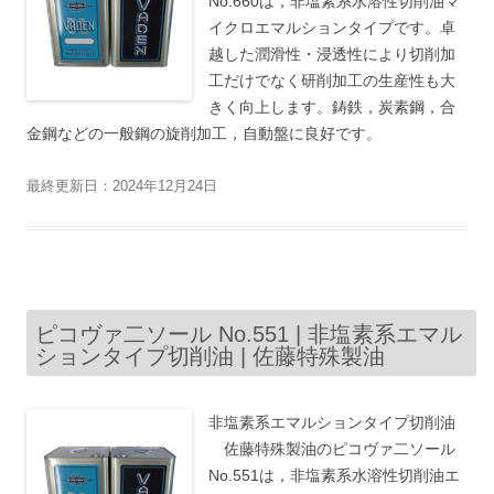
No.660は，非塩素系水溶性切削油マ
イクロエマルションタイプです。卓
越した潤滑性・浸透性により切削加
工だけでなく研削加工の生産性も大
きく向上します。鋳鉄，炭素鋼，合
金鋼などの一般鋼の旋削加工，自動盤に良好です。
最終更新日：2024年12月24日
ピコヴァ二ソール No.551 | 非塩素系エマル
ションタイプ切削油 | 佐藤特殊製油
非塩素系エマルションタイプ切削油
佐藤特殊製油のピコヴァ二ソール
No.551は，非塩素系水溶性切削油エ