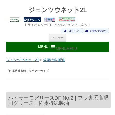
ジュンツウネット21
トライボロジーのことならジュンツウネット
ログイン
お問い合わせ
コ
メニュー
ン
テ
ン
MENU
MENU
ツ
へ
ス
ジュンツウネット21
>
佐藤特殊製油
キ
ッ
プ
「
佐藤特殊製油
」タグアーカイブ
ハイサーモグリースDF No.2 | フッ素系高温
用グリース | 佐藤特殊製油