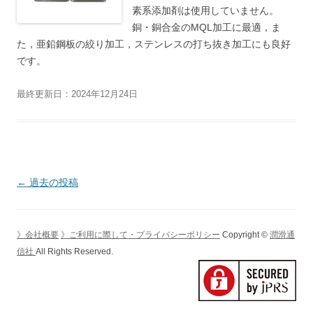
素系添加剤は使用していません。
銅・銅合金のMQL加工に最適，ま
た，亜鉛鋼板の絞り加工，ステンレスの打ち抜き加工にも良好
です。
最終更新日：2024年12月24日
投
←
過去の投稿
稿
ナ
》会社概要
》ご利用に際して・プライバシーポリシー
Copyright ©
潤滑通
ビ
信社
All Rights Reserved.
ゲ
ー
シ