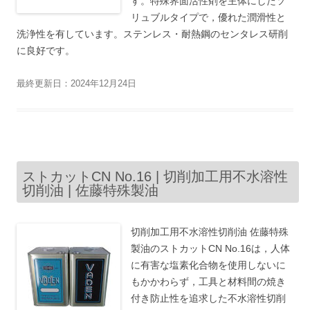
す。特殊界面活性剤を主体にしたソ
リュブルタイプで，優れた潤滑性と
洗浄性を有しています。ステンレス・耐熱鋼のセンタレス研削
に良好です。
最終更新日：2024年12月24日
ストカットCN No.16 | 切削加工用不水溶性
切削油 | 佐藤特殊製油
切削加工用不水溶性切削油 佐藤特殊
製油のストカットCN No.16は，人体
に有害な塩素化合物を使用しないに
もかかわらず，工具と材料間の焼き
付き防止性を追求した不水溶性切削