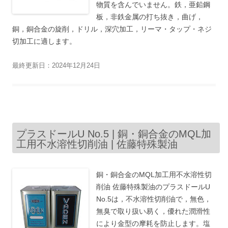
物質を含んでいません。鉄，亜鉛鋼
板，非鉄金属の打ち抜き，曲げ，
銅，銅合金の旋削，ドリル，深穴加工，リーマ・タップ・ネジ
切加工に適します。
最終更新日：2024年12月24日
プラスドールU No.5 | 銅・銅合金のMQL加
工用不水溶性切削油 | 佐藤特殊製油
銅・銅合金のMQL加工用不水溶性切
削油 佐藤特殊製油のプラスドールU
No.5は，不水溶性切削油で，無色，
無臭で取り扱い易く，優れた潤滑性
により金型の摩耗を防止します。塩