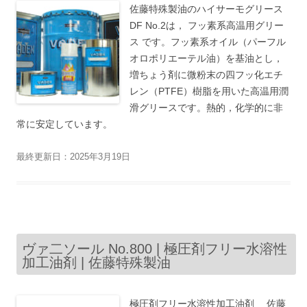
佐藤特殊製油のハイサーモグリース
DF No.2は， フッ素系高温用グリー
ス です。フッ素系オイル（パーフル
オロポリエーテル油）を基油とし，
増ちょう剤に微粉末の四フッ化エチ
レン（PTFE）樹脂を用いた高温用潤
滑グリースです。熱的，化学的に非
常に安定しています。
最終更新日：2025年3月19日
ヴァ二ソール No.800 | 極圧剤フリー水溶性
加工油剤 | 佐藤特殊製油
極圧剤フリー水溶性加工油剤 佐藤