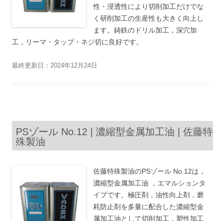
性・浸透性により切削加工だけでな
く研削加工の生産性も大きく向上し
ます。鋳鉄のドリル加工，深穴加
工，リーマ・タップ・ネジ切に良好です。
最終更新日：2024年12月24日
PSゾール No.12 | 濃縮型金属加工油 | 佐藤特
殊製油
佐藤特殊製油のPSゾール No.12は，
濃縮型金属加工油 ，エマルションタ
イプです。極圧剤，油性向上剤，磨
耗防止剤を多量に配合した濃縮型金
属加工油として切削加工，塑性加工