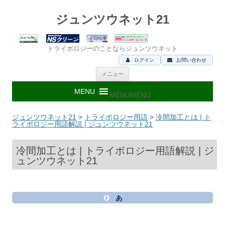
ジュンツウネット21
トライボロジーのことならジュンツウネット
ログイン
お問い合わせ
コ
メニュー
ン
テ
ン
MENU
MENU
ツ
へ
ス
ジュンツウネット21
>
トライボロジー用語
>
冷間加工とは | ト
キ
ライボロジー用語解説 | ジュンツウネット21
ッ
プ
冷間加工とは | トライボロジー用語解説 | ジ
ュンツウネット21
あ