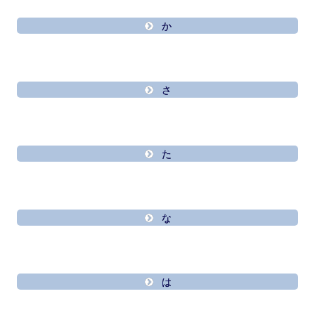
か
さ
た
な
は