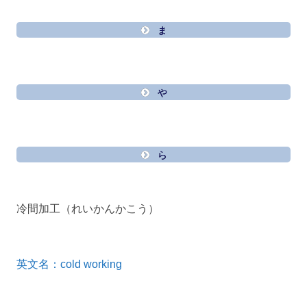
ま
や
ら
冷間加工（れいかんかこう）
英文名：cold working