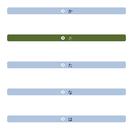
か
さ
た
な
は