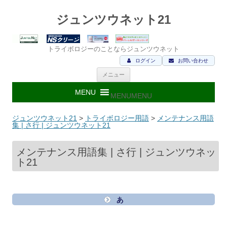
ジュンツウネット21
トライボロジーのことならジュンツウネット
ログイン
お問い合わせ
コ
メニュー
ン
テ
ン
MENU
MENU
ツ
へ
ス
ジュンツウネット21
>
トライボロジー用語
>
メンテナンス用語
キ
集 | さ行 | ジュンツウネット21
ッ
プ
メンテナンス用語集 | さ行 | ジュンツウネッ
ト21
あ