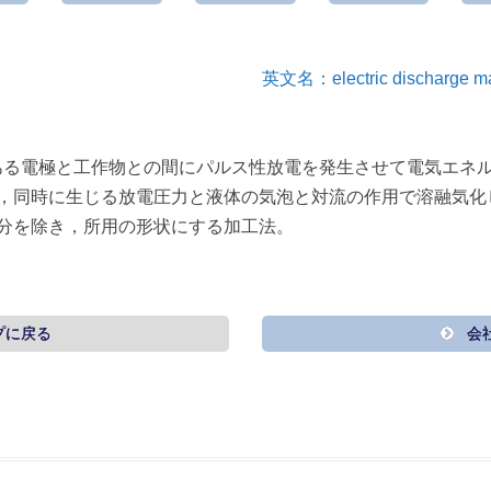
英文名：electric discharge ma
ある電極と工作物との間にパルス性放電を発生させて電気エネ
気化し，同時に生じる放電圧力と液体の気泡と対流の作用で溶融気
分を除き，所用の形状にする加工法。
プに戻る
会