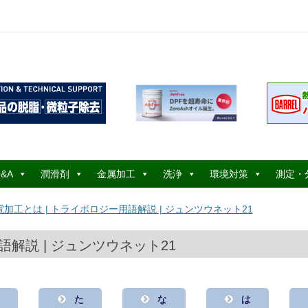
コ
ン
&A
潤滑剤
金属加工
洗浄
環境対策
測定・
テ
ン
ツ
電加工とは | トライボロジー用語解説 | ジュンツウネット21
へ
ス
キ
ッ
語解説 | ジュンツウネット21
プ
さ
た
な
は