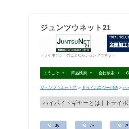
ジュンツウネット21
トライボロジーのことならジュンツウネット
ようこそ
商品検索
会社検索
Q
ジュンツウネット21
>
トライボロジー用語
>
ハ
ハイポイドギヤーとは | トライボ
あ
か