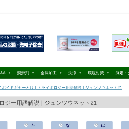
コ
ン
&A
潤滑剤
金属加工
洗浄
環境対策
測定・
テ
ン
ツ
イポイドギヤーとは | トライボロジー用語解説 | ジュンツウネット21
へ
ス
キ
ッ
ロジー用語解説 | ジュンツウネット21
プ
さ
た
な
は