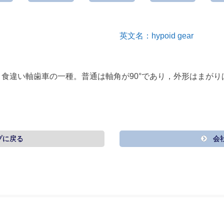
英文名：hypoid gear
，食違い軸歯車の一種。普通は軸角が90°であり，外形はまが
プに戻る
会