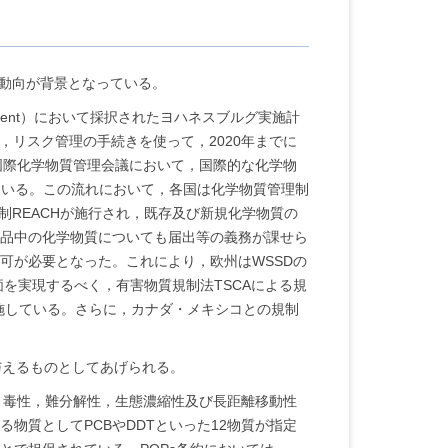
な動向が背景となっている。
elopment）において採択されたヨハネスブルグ実施計
リスク管理の手続きを使って，2020年までに
国際化学物質管理会議において，国際的な化学物
nt）が策定されている。この流れにおいて，各国は化学物質管理制
制REACHが施行され，既存及び新規化学物質の
品中の化学物質についても届出等の義務が課せら
可が必要となった。これにより，欧州はWSSDの
を実現するべく，有害物質規制法TSCAによる規
施している。さらに，カナダ・メキシコとの規制
与えるものとしてあげられる。
護するため，毒性，難分解性，生態濃縮性及び長距離移動性
質としてPCBやDDTといった12物質が指定