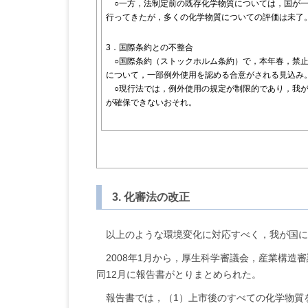
○一方，法制定前の既存化学物質については，国が一
行ってきたが，多くの化学物質についての評価は未了
3．国際条約との不整合
○国際条約（ストックホルム条約）で，本年春，禁止
について，一部例外使用を認める合意がされる見込み
○現行法では，例外使用の規定が制限的であり，我が
が確保できないおそれ。
3. 化審法の改正
以上のような環境変化に対応すべく，我が国に
2008年1月から，厚生科学審議会，産業構
同12月に報告書がとりまとめられた。
報告書では，（1）上市後のすべての化学物質