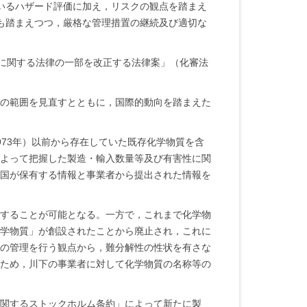
いるハザード評価に加え，リスクの観点を踏まえ
も踏まえつつ，厳格な管理措置の継続及び適切な
制に関する法律の一部を改正する法律案」（化審法
の範囲を見直すとともに，国際的動向を踏まえた
73年）以前から存在していた既存化学物質を含
よって把握した製造・輸入数量等及び有害性に関
国が保有する情報と事業者から提出された情報を
することが可能となる。一方で，これまで化学物
学物質」が創設されたことから廃止され，これに
の管理を行う観点から，難分解性の性状を有さな
ため，川下の事業者に対して化学物質の名称等の
関するストックホルム条約」によって新たに製