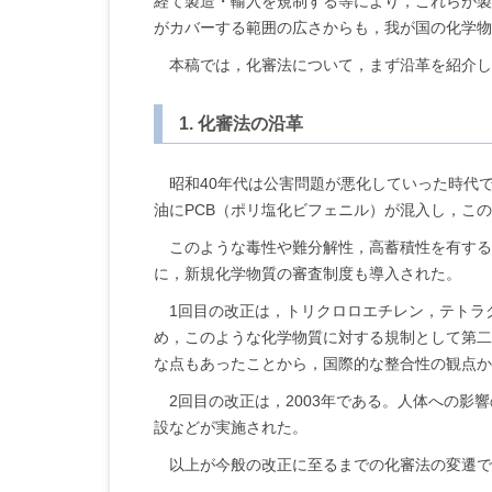
経て製造・輸入を規制する等により，これらが製
がカバーする範囲の広さからも，我が国の化学物
本稿では，化審法について，まず沿革を紹介し
1. 化審法の沿革
昭和40年代は公害問題が悪化していった時代で
油にPCB（ポリ塩化ビフェニル）が混入し，こ
このような毒性や難分解性，高蓄積性を有する
に，新規化学物質の審査制度も導入された。
1回目の改正は，トリクロロエチレン，テトラ
め，このような化学物質に対する規制として第二
な点もあったことから，国際的な整合性の観点か
2回目の改正は，2003年である。人体への
設などが実施された。
以上が今般の改正に至るまでの化審法の変遷で