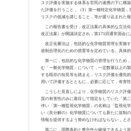
スク評価を実施する体系を官民の連携の下に構築
た評価を行うこと，（3）第一種特定化学物質，
リスクの低減を講じること，等が盛り込まれた報
この報告書を受け，改正法案の具体的な立法化
改正法案）が閣議決定され，第171回通常国会に
改正化審法は，包括的な化学物質管理を実施す
規制合理化のための措置等を定めている。具体的
第一に，包括的な化学物質の管理を行うため，
む「一般化学物質」について，一定数量以上の製
する既存の知見等を踏まえ，リスク評価を優先的
用いて評価するとともに，必要に応じて，有害性
こうした見直しにより，化学物質のリスク評価
質の有害性のみに着目して指定をしていた「第二
伴い「第一種監視化学物質」の名称は「監視化学
い（良分解の）化学物質についても新たに規制の
情報を提供するよう努めなければならない，とさ
第二に，国際条約と整合性が確保できるよう規