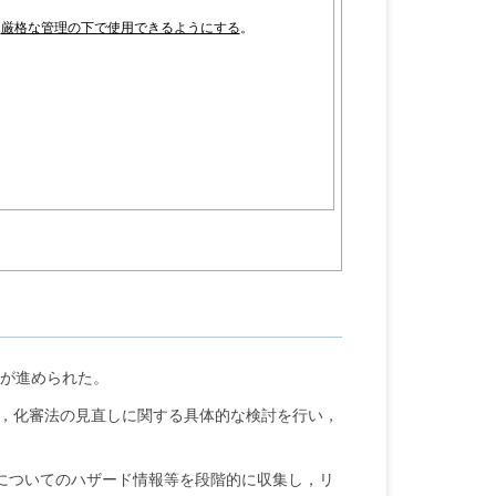
，
厳格な管理の下で使用できるようにする
。
が進められた。
て，化審法の見直しに関する具体的な検討を行い，
についてのハザード情報等を段階的に収集し，リ