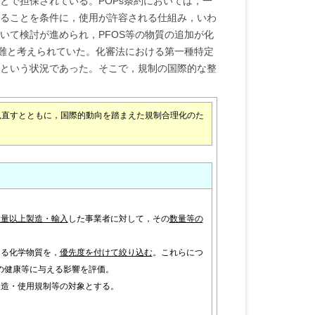
で担保されている。POPs条約においては，一
ることを条件に，使用が許容される仕組み，いわ
いて検討が進められ，PFOS等の物質の追加が化
困難と考えられていた。化審法における第一種特定
という状況であった。そこで，規制の国際的な整
見直すとともに，国際的動向を踏まえた規制合理化のた
数量以上製造・輸入
した事業者に対して，その
数量等の
る化学物質を，
優先度を付けて絞り込む
。これらにつ
の健康等に与える影響を評価。
造・使用規制等の対象とする。