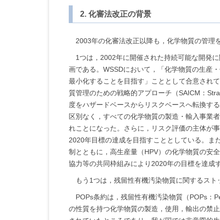
2. 化審法改正の背景
2003年の化審法改正以降も，化学物質の管
1つは，2002年に開催された持続可能な開発に関する世
画である。WSSDにおいて，「化学物質の生産
最小化することを目指す」こととして合意されて
質管理のための戦略的アプローチ（SAICM：Strategi
度をハザードベースからリスクベースへ転換するこ
区別なく，すべての化学物質の製造・輸入事業者
れことになった。さらに，リスク評価の主体が事
2020年目標の達成を目指すこととしている。
制とともに，高生産量（HPV）の化学物質の安
協力等の共同枠組みにより2020年の目標を達成
もう1つは，残留性有機汚染物質に関するスト
POPs条約は，残留性有機汚染物質（POPs：Per
の性質を持つ化学物質の製造，使用，輸出の禁止