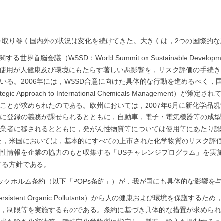
理を取り巻く国内外の状況は変化を続けてきた。大きくは，2つの国際的
界首脳会議（WSSD：World Summit on Sustainable Dev
・使用が人健康及び環境にもたらす著しい悪影響を，リスク評価の手続き，
いる。2006年には，WSSD合意に向けた具体的な行動を進めるべく，
c Approach to International Chemicals Manageme
とが求められたのである。欧州においては，2007年6月に新化学品規
に登録の義務が課せられるとともに，自動車，電子・電気機器等の成型
業者に移されるとともに，発がん性物質等については使用等にあたり認
また，米国においては，基本的にすべての上市された化学物質のリスク評価
全性情報を企業の協力のもと収集する「USチャレンジプログラム」を実
する方針である。
ックホルム条約（以下「POPs条約」）が，我が国にも具体的な影響を
sistent Organic Pollutants）から人の健康および環境を保
，制限等を実施するものである。条約に基づき具体的な措置が求められる物