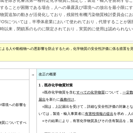
成を除き化審法第一種特定化学物質に指定し，製造・輸入を規制すること
することが困難である場合，人への暴露及び環境への放出を最小限にす
物質追加の動きが活発化しており，残留性有機汚染物質検討委員会にお
FOSについては，半導体産業において使われており，代替することが
時以来，閉鎖系のものに限定されており，実質的に使用は認められない
による人や動植物への悪影響を防止するため，化学物質の安全性評価に係る措置を
→
改正の概要
）
1．既存化学物質対策
○既存化学物質を含む
すべての化学物質
について，
一定
届出
を新たに
義務付け
。
や環境への影響を
○国は，上記届出を受けて，詳細な安全性評価の対象とな
いては，製造・輸入事業者に
有害性情報の提出
を求め，人
。
○その結果により，有害化学物質及びその含有製品を，製
物質についてすべ