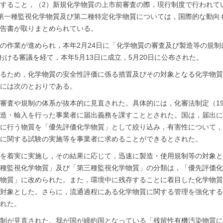
すること，（2）新規化学物質の上市前審査の際，現行制度で行われて
第一種監視化学物質及び第二種特定化学物質については，国際的な動向
告書が取りまとめられている。
の作業が進められ，本年2月24日に「化学物質の審査及び製造等の規
おける審議を経て，本年5月13日に成立，5月20日に公布された。
るため，化学物質の安全性評価に係る措置及びその対象となる化学物質
には次のとおりである。
審査や規制の体系が抜本的に見直された。具体的には，化審法制定（19
造・輸入を行った事業者に届出義務を課すこととされた。国は，届出に
に行う物質を「優先評価化学物質」として絞り込み，有害性について，
に関する試験の実施等を事業者に求めることができるとされた。
を着実に実施し，その結果に応じて，迅速に製造・使用規制等の対象と
種監視化学物質」及び「第三種監視化学物質」の分類は，「優先評価化
物質」に改められた。また，環境中に残存することに着目した化学物質
対象とした。さらに，流通過程にある化学物質に関する管理を強化する
れた。
制が見直された。我が国が締約国となっている「残留性有機汚染物質に