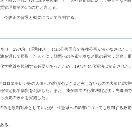
造・輸入された後に環境を経由して，人や動植物に対して長期的な悪影
質管理規制の1つの柱と言える。
，今改正の背景と概要について説明する。
あり，1970年（昭和45年）には公害国会で各種公害立法がなされた
の油を通して摂取した人々に，顔面への色素沈着など肌の異常，頭痛，
化学物質を規制する必要があったため，1973年に化審法は制定された
クロロエチレン等の人体への蓄積性はさほど有しないものの大量に環境
種特定化学物質を創設した。また，我が国での化審法制定後，先進国で
ら所要の改正を実施した。
影響のみを規制対象としていたが，生態系への影響についても規制する必
ある。