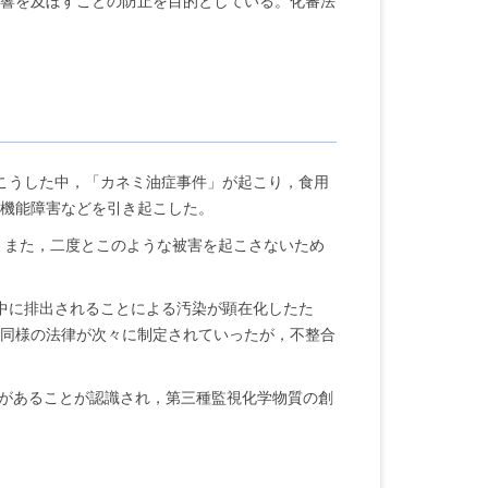
響を及ぼすことの防止を目的としている。化審法
。こうした中，「カネミ油症事件」が起こり，食用
肝機能障害などを引き起こした。
。また，二度とこのような被害を起こさないため
中に排出されることによる汚染が顕在化したた
同様の法律が次々に制定されていったが，不整合
要があることが認識され，第三種監視化学物質の創