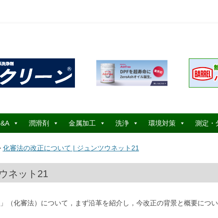
コ
ン
&A
潤滑剤
金属加工
洗浄
環境対策
測定・
テ
ン
ツ
>
化審法の改正について | ジュンツウネット21
へ
ス
キ
ッ
ウネット21
プ
」（化審法）について，まず沿革を紹介し，今改正の背景と概要につい