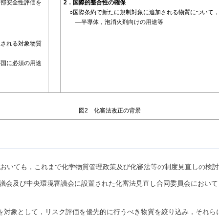
部安全性評価を
2．国際的整合性の確保
。
○国際条約で新たに規制対象に追加される物質について
―半導体，泡消火剤向けの用途等
される対象物質
。
国に必須の用途
図2 化審法改正の背景
おいても，これまで化学物質管理政策及び化審法等の制度見直しの検討
造審議会及び中央環境審議会に設置された化審法見直し合同委員会におい
を対象として，リスク評価を優先的に行うべき物質を絞り込み，それら