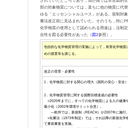
されていたところであり，我が国では非意図的生
部の対象物質については，直ちに他の物質に代替
ゆる「エッセンシャルユース」がある。規制対象
審法改正前に見込まれていた。そのうち，特にP
化学物質の使用として認められる用途は，法制定
合性を図る必要性があった（
図2
参照）。
包括的な化学物質管理の実施によって，有害化学物質
めの措置等を講じる。
改正の背景・必要性
1．化学物質に対する関心の増大（国民の安心・安全
2．化学物質管理に関する国際目標達成の必要性
○2020年までに，すべての化学物質による人の健康
最小化（2002年環境サミット合意）。
―欧州では，新規制（REACH）が2007年に施行
○化審法（1973年制定）では，それ以降の新規化学
て事前審査を実施。