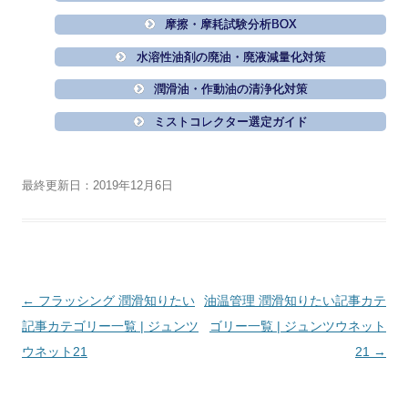
摩擦・摩耗試験分析BOX
水溶性油剤の廃油・廃液減量化対策
潤滑油・作動油の清浄化対策
ミストコレクター選定ガイド
最終更新日：2019年12月6日
投
←
フラッシング 潤滑知りたい
油温管理 潤滑知りたい記事カテ
稿
記事カテゴリー一覧 | ジュンツ
ゴリー一覧 | ジュンツウネット
ナ
ウネット21
21
→
ビ
ゲ