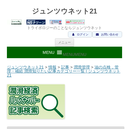
ジュンツウネット21
トライボロジーのことならジュンツウネット
ログイン
お問い合わせ
コ
メニュー
ン
テ
ン
MENU
MENU
ツ
へ
ス
ジュンツウネット21
>
情報
>
記事
>
潤滑管理
>
油の点検，管
キ
理・補給 潤滑知りたい記事カテゴリー一覧 | ジュンツウネット
ッ
21
プ