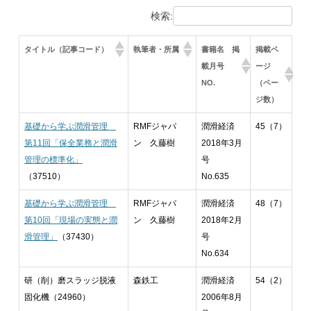
検索:
タイトル（記事コード）
執筆者・所属
書籍名 掲
掲載ペ
載月号
ージ
NO.
（ペー
ジ数）
基礎から学ぶ潤滑管理
RMFジャパ
潤滑経済
45（7）
第11回「保全業務と潤滑
ン 久藤樹
2018年3月
管理の標準化」
号
（37510）
No.635
基礎から学ぶ潤滑管理
RMFジャパ
潤滑経済
48（7）
第10回「現場の実態と潤
ン 久藤樹
2018年2月
滑管理」
（37430）
号
No.634
研（削）磨スラッジ脱液
森鉄工
潤滑経済
54（2）
固化機（24960）
2006年8月