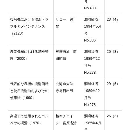
号
No.488
複写機における潤滑トラ
リコー 緑川
潤滑経済
23（4）
ブルとメインテナンス
晃
1994年5月
（2120）
号
No.336
農業機械における潤滑管
三菱石油 前
潤滑経済
25（3）
理（2000）
田昭博
1989年12
月号
No.278
代表的な農機の潤滑箇所
北海道大学
潤滑経済
29（5）
と使用潤滑油およびその
寺尾日出男
1989年12
使用法（1990）
月号
No.278
高温下で使用されるコン
椿本チェイ
潤滑経済
26（3）
ベヤの潤滑（1970）
ン 宮原省治
1985年4月
号