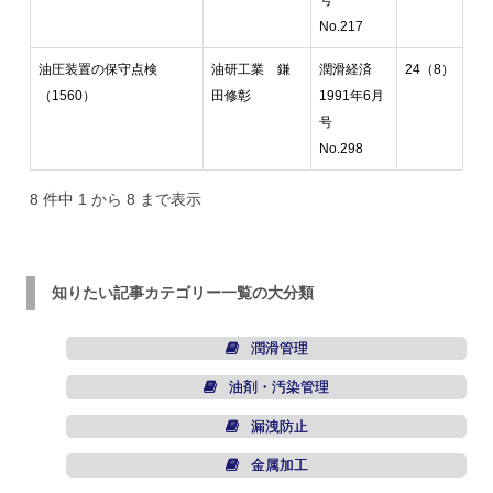
No.217
油圧装置の保守点検
油研工業 鎌
潤滑経済
24（8）
（1560）
田修彰
1991年6月
号
No.298
8 件中 1 から 8 まで表示
知りたい記事カテゴリー一覧の大分類
潤滑管理
油剤・汚染管理
漏洩防止
金属加工