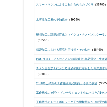
スマートマシンによるこれからのものづくり
（39700
水溶性加工液の予知保全
（39690）
研削加工の環境対応化とマイクロ・ナノバブルクーラ
（38500）
精密加工における環境対応技術とその動向
（38490）
PUCコロイドミル®による切削油剤の高品質化・生産
チタン合金加工における油滴挙動に着目した高潤滑水
（38060）
2018年上半期の工作機械需給動向と今後の展望
（380
工作機械のIoT化・インテリジェント化に向けたAEセ
工作機械のトライボロジーと工作機械用転がり軸受の