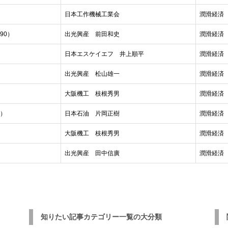
日本工作機械工業会
潤滑経済 2
90）
出光興産 前田和史
潤滑経済 2
日本エスケイエフ 井上順平
潤滑経済 2
出光興産 松山雄一
潤滑経済 1
大阪機工 枝根秀男
潤滑経済 1
0）
日本石油 片岡正樹
潤滑経済 1
大阪機工 枝根秀男
潤滑経済 1
出光興産 田中信廣
潤滑経済 1
知りたい記事カテゴリー一覧の大分類