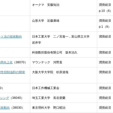
）
オークマ 安藤知治
潤滑経済 2
p.10（6）
山形大学 近藤康雄
潤滑経済 2
p.1（9）
ント法の技術動向
日本工業大学 二ノ宮進一，富山県立大学
潤滑経済 2
岩井学
科徳数控股份有限公司 坂本治久
潤滑経済 2
効率向上化
（38070）
マウンテック 河野直
潤滑経済 2
溶性切削油剤の開発
大阪大学大学院 杉原達哉
潤滑経済 2
50）
日本工作機械工業会
潤滑経済 2
ンシング
（38040）
埼玉工業大学 長谷亜蘭
潤滑経済 2
技術動向
（38030）
東京理科大学 野口昭治
潤滑経済 2