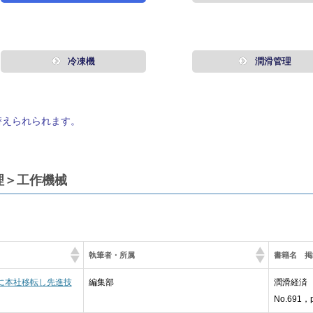
冷凍機
潤滑管理
替えられられます。
理＞工作機械
執筆者・所属
書籍名 掲
に本社移転し先進技
編集部
潤滑経済 
No.691，