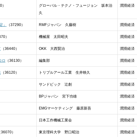
40）
グローバル・テクノ・フュージョン 坂本治
潤滑経済 2
久
定」
（37290）
RMFジャパン 久藤樹
潤滑経済 2
470）
機械屋 太田昭夫
潤滑経済 2
て
（36440）
OKK 大西賢治
潤滑経済 2
コロ
（36130）
編集部
潤滑経済 2
性
（36120）
トリプルアール工業 生井映久
潤滑経済 2
サンドビック 辻創
潤滑経済 2
BPジャパン 宮下功雄
潤滑経済 2
EMGマーケティング 藤原新吾
潤滑経済 2
日本工作機械工業会
潤滑経済 2
36070）
東京理科大学 野口昭治
潤滑経済 2