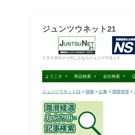
ジュンツウネット21
トライボロジーのことならジュンツウネット
ようこそ
商品検索
会社検索
Q
ジュンツウネット21
>
情報
>
記事
>
潤滑管理
>