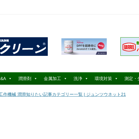
コ
ン
&A
潤滑剤
金属加工
洗浄
環境対策
測定・
テ
ン
ツ
工作機械 潤滑知りたい記事カテゴリー一覧 | ジュンツウネット21
へ
ス
キ
ッ
プ