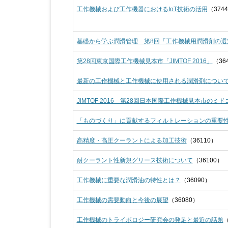
工作機械および工作機器におけるIoT技術の活用
（374
基礎から学ぶ潤滑管理 第8回「工作機械用潤滑剤の選
第28回東京国際工作機械見本市「JIMTOF 2016」
（36
最新の工作機械と工作機械に使用される潤滑剤につい
JIMTOF 2016 第28回日本国際工作機械見本市のミド
「ものづくり」に貢献するフィルトレーションの重要
高精度・高圧クーラントによる加工技術
（36110）
耐クーラント性新規グリース技術について
（36100）
工作機械に重要な潤滑油の特性とは？
（36090）
工作機械の需要動向と今後の展望
（36080）
工作機械のトライボロジー研究会の発足と最近の話題
（