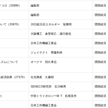
ドコロ（33990）
編集部
潤滑経済 2
編集部
潤滑経済 2
て（33970）
JX日鉱日石エネルギー 翁雅明
潤滑経済 2
大阪機工 倉埜裕己，瀬川俊也
潤滑経済 2
日本工作機械工業会
潤滑経済 2
ジェイテクト 齊藤利幸
潤滑経済 2
ニズムについて
オークマ 則久孝志
潤滑経済 2
済効果（27370）
出光興産 久藤樹
潤滑経済 2
SENECO研究所 石川峰男
潤滑経済 2
0）
中部トライボロジーM･T 松尾良作
潤滑経済 2
日本工作機械工業会
潤滑経済 2