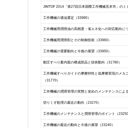
JIMTOF 2014「第27回日本国際工作機械見本市」のミ
工作機械の適油選定（33980）
工作機械用潤滑油の高精度・省エネ化への対応動向につい
工作機械用潤滑剤とその制御技術（33960）
工作機械の需要動向と今後の展望（33950）
動圧すべり案内面の構成部品と技術動向（31780）
工作機械すべりガイドの摩擦特性と低摩擦実現のメカ
（31770）
工作機械の潤滑管理の実態と攻めのメンテナンスによる経
切りくず処理の最近の動向（23270）
工作機械のメンテナンスと潤滑管理のポイント（2325
工作機械の最近の動向と今後の展望（23240）