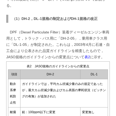
る。
（1）DH-2，DL-1規格の制定およびDH-1規格の改正
DPF（Diesel Particulate Filter）装着ディーゼルエンジン車両
用として，トラック・バス用に「DH-2-05」，乗用車クラス用
に「DL-1-05」が制定された。これらは，2003年4月に石連・自
工会により公表された品質ガイドラインを精査したもので，
JASO規格のガイドラインからの変更点について
表2
に示す。
表2 JASO規格のガイドラインからの変更点
項目
DH-2
DL-1
動弁
ガイドラインでは，平均カム径減少量のみの規定であった
系摩
が，最大カム径減少量およびカム表面の摩耗状況（ピッチン
耗防
グの有無）が追加された
止性
耐腐
鉛：100ppm以下に変更
変更無し