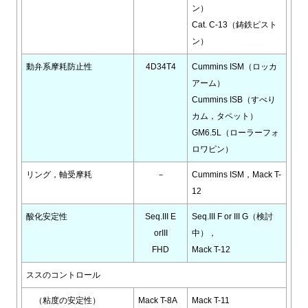
ン）
Cat. C-13（鋳鉄ピスト
ン）
動弁系摩耗防止性
4D34T4
Cummins ISM（ロッカ
アーム）
Cummins ISB（すべり
カム，タペット）
GM6.5L（ローラーフォ
ロワピン）
リング，軸受摩耗
－
Cummins ISM，Mack T-
12
酸化安定性
Seq.III E
Seq.III F or III G（検討
orIII
中），
FHD
Mack T-12
ススのコントロール
（粘度の安定性）
Mack T-8A
Mack T-11