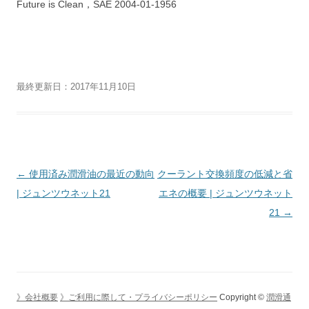
Future is Clean，SAE 2004-01-1956
最終更新日：2017年11月10日
投
←
使用済み潤滑油の最近の動向
クーラント交換頻度の低減と省
稿
| ジュンツウネット21
エネの概要 | ジュンツウネット
ナ
21
→
ビ
ゲ
ー
シ
》会社概要
》ご利用に際して・プライバシーポリシー
Copyright ©
潤滑通