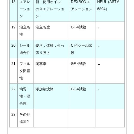
18
エアレ
新，使用オイル
DEXRONエ
HEUI（ASTM
ーショ
の％エアレーショ
アレーション
6894）
ン
ン
19
泡立ち
泡立ち度
GF-4試験
←
性
20
シール
硬さ，体積，引っ
CI-4シール試
←
適合性
張り強さ
験
21
フィル
閉塞率
GF-4試験
←
タ閉塞
性
22
均質
添加剤沈降
GF-4試験
←
性・混
合性
23
その他
追加?