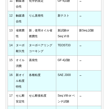
11
触媒適
化学的規定
GF-4試験
←
合性
12
触媒適
りん蒸発性
新テスト
←
合性
13
省燃費
新，使用オイル省
新試験or
新Seq.試験
性
燃費性
Seq.VI B
14
ターボ
ターボベアリング
TEOST33
←
耐久性
コーキング
15
オイル
蒸発性
GF-4試験
←
消費
16
新オイ
各種粘度
SAE J300
←
ル粘度
特性
17
せん断
せん断後粘度
Seq.VIII or ベ
←
安定性
ンチ試験