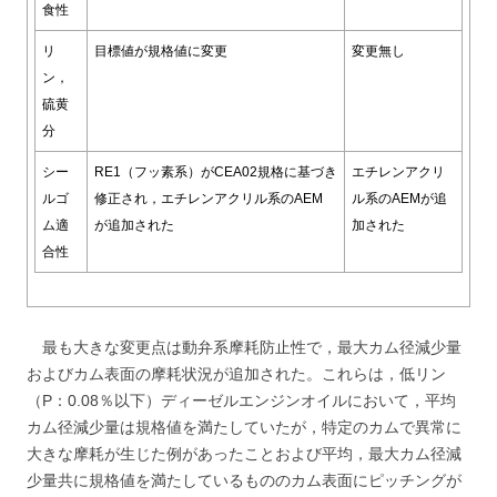
食性
リ
目標値が規格値に変更
変更無し
ン，
硫黄
分
シー
RE1（フッ素系）がCEA02規格に基づき
エチレンアクリ
ルゴ
修正され，エチレンアクリル系のAEM
ル系のAEMが追
ム適
が追加された
加された
合性
最も大きな変更点は動弁系摩耗防止性で，最大カム径減少量
およびカム表面の摩耗状況が追加された。これらは，低リン
（P：0.08％以下）ディーゼルエンジンオイルにおいて，平均
カム径減少量は規格値を満たしていたが，特定のカムで異常に
大きな摩耗が生じた例があったことおよび平均，最大カム径減
少量共に規格値を満たしているもののカム表面にピッチングが