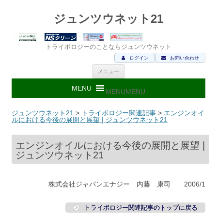
ジュンツウネット21
トライボロジーのことならジュンツウネット
ログイン
お問い合わせ
コ
メニュー
ン
テ
ン
MENU
MENU
ツ
へ
ス
ジュンツウネット21
>
トライボロジー関連記事
>
エンジンオイ
キ
ルにおける今後の展開と展望 | ジュンツウネット21
ッ
プ
エンジンオイルにおける今後の展開と展望 |
ジュンツウネット21
株式会社ジャパンエナジー 内藤 康司 2006/1
トライボロジー関連記事のトップに戻る