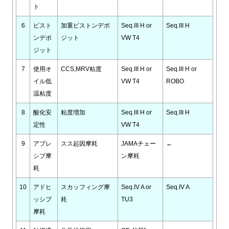
ト
6
ピスト
加重ピストンデポ
Seq.III H or
Seq.III H
ンデポ
ジット
VW T4
ジット
7
使用オ
CCS,MRV粘度
Seq.III H or
Seq.III H or
イル低
VW T4
ROBO
温粘度
8
酸化安
粘度増加
Seq.III H or
Seq.III H
定性
VW T4
9
アブレ
スス起因摩耗
JAMAチェー
←
シブ摩
ン摩耗
耗
10
アドヒ
スカッフィング摩
Seq.IV A or
Seq.IV A
ッシブ
耗
TU3
摩耗