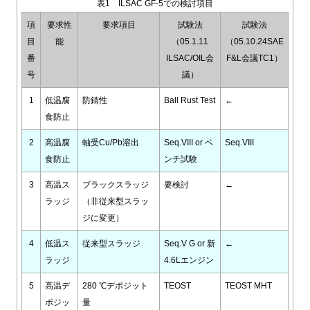
表1 ILSAC GF-5での検討項目
項
要求性
要求項目
試験法
試験法
目
能
（05.1.11
（05.10.24SAE
番
ILSAC/OIL会
F&L会議TC1）
号
議）
1
低温腐
防錆性
Ball Rust Test
←
食防止
2
高温腐
軸受Cu/Pb溶出
Seq.VIII or ベ
Seq.VIII
食防止
ンチ試験
3
高温ス
ブラックスラッジ
要検討
←
ラッジ
（非従来型スラッ
ジに変更）
4
低温ス
従来型スラッジ
Seq.V G or 新
←
ラッジ
4.6Lエンジン
5
高温デ
280 ℃デポジット
TEOST
TEOST MHT
ポジッ
量