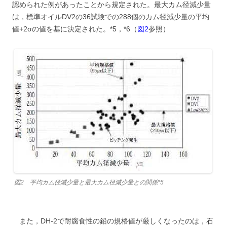
認められた例があったことから規定された。最大カム径減少量
は，標準オイルDV2の36試験での288個のカム径減少量の平均
値+2σの値を基に決定された。*5，*6（
図2
参照）
図2 平均カム径減少量と最大カム径減少量との関係*5
また，DH-2で耐腐食性の鉛の規格値が厳しくなったのは，石