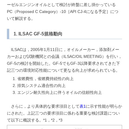
ーゼルエンジンオイルとして検討が終盤に差し掛かっている
PC（Proposed C Category）-10［API CJ-4になる予定］につ
いて解説する。
1. ILSAC GF-5規格動向
ILSACは，2005年1月11日に，オイルメーカー，添加剤メー
カーおよび試験機関との会議（ILSAC/OIL MEETING）を行い，
GF-5の検討を開始した。GF-5でもGF-3以降要求されてきた下
記三つの環境対応性能について更なる向上が求められている。
省燃費性，省燃費持続性の向上
排気システム適合性の向上
エンジン耐久性向上に伴うオイルの信頼性向上
さらに，より具体的な要求項目として
表1
に示す性能が明らか
にされた。上記三つの要求項目に係わる重要な検討課題につい
て以下に概説する。*1，*2，*3