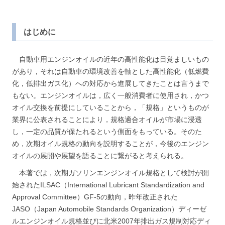
はじめに
自動車用エンジンオイルの近年の高性能化は目覚ましいもの
があり，それは自動車の環境改善を軸とした高性能化（低燃費
化，低排出ガス化）への対応から進展してきたことは言うまで
もない。エンジンオイルは，広く一般消費者に使用され，かつ
オイル交換を前提にしていることから，「規格」というものが
業界に公表されることにより，規格適合オイルが市場に浸透
し，一定の品質が保たれるという側面をもっている。そのた
め，次期オイル規格の動向を説明することが，今後のエンジン
オイルの展開や展望を語ることに繋がると考えられる。
本著では，次期ガソリンエンジンオイル規格として検討が開
始されたILSAC（International Lubricant Standardization and
Approval Committee）GF-5の動向，昨年改正された
JASO（Japan Automobile Standards Organization）ディーゼ
ルエンジンオイル規格並びに北米2007年排出ガス規制対応ディ