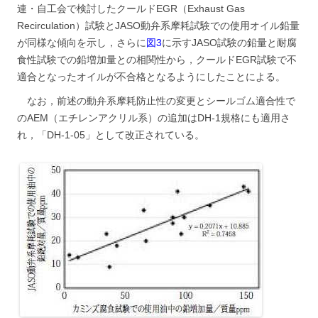
連・自工会で検討したクールドEGR（Exhaust Gas
Recirculation）試験とJASO動弁系摩耗試験での使用オイル鉛量
が同様な傾向を示し，さらに
図3
に示すJASO試験の鉛量と耐腐
食性試験での鉛増加量との相関性から，クールドEGR試験で不
適合となったオイルが不合格となるようにしたことによる。
なお，前述の動弁系摩耗防止性の変更とシールゴム適合性で
のAEM（エチレンアクリル系）の追加はDH-1規格にも適用さ
れ，「DH-1-05」として改正されている。