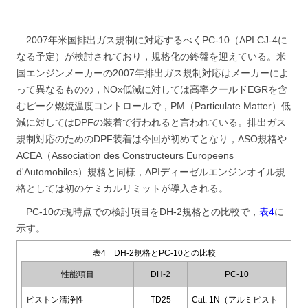
2007年米国排出ガス規制に対応するべくPC-10（API CJ-4に
なる予定）が検討されており，規格化の終盤を迎えている。米
国エンジンメーカーの2007年排出ガス規制対応はメーカーによ
って異なるものの，NOx低減に対しては高率クールドEGRを含
むピーク燃焼温度コントロールで，PM（Particulate Matter）低
減に対してはDPFの装着で行われると言われている。排出ガス
規制対応のためのDPF装着は今回が初めてとなり，ASO規格や
ACEA（Association des Constructeurs Europeens
d'Automobiles）規格と同様，APIディーゼルエンジンオイル規
格としては初のケミカルリミットが導入される。
PC-10の現時点での検討項目をDH-2規格との比較で，
表4
に
示す。
表4 DH-2規格とPC-10との比較
性能項目
DH-2
PC-10
ピストン清浄性
TD25
Cat. 1N（アルミピスト