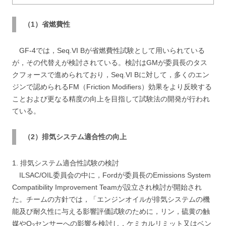
（1）省燃費性
GF-4では，Seq.VI Bが省燃費性試験として用いられている
が，その代替えが検討されている。検討はGMが委員長のタス
クフォースで進められており，Seq.VI Bに対して，多くのエン
ジンで認められるFM（Friction Modifiers）効果をより反映する
ことおよび更なる精度の向上を目指して試験法の開発が行われ
ている。
（2）排気システム適合性の向上
1. 排気システム適合性試験の検討
ILSAC/OIL委員会の中に，Fordが委員長のEmissions System
Compatibility Improvement Teamが設立され検討が開始され
た。チームの方針では，「エンジンオイルが排気システムの機
能及び耐久性に与える影響評価試験のために，リン，硫黄の触
媒やO
センサーへの影響を検討し，ケミカルリミット又はベン
2