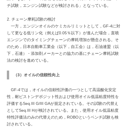
チ試験，エンジン試験などが検討される」となっている。
2. チェーン摩耗試験の検討
一方，エンジンオイルのケミカルリミットとして，GF-4に対
して更なる低リン化（例えば0.05％以下）が進んだ場合，直噴
エンジンでのタイミングチェーンの摩耗増加が懸念される。そ
のため，日本自動車工業会（以下，自工会）は，石油連盟（以
下，石連）・添加剤メーカーとの協力の基にチェーン摩耗試験
法の検討を進めている。
（3）オイルの信頼性向上
GF-4では，オイルの信頼性評価の一つとして高温酸化安定
性，耐ピストンデポジット性および使用オイル低温粘度特性を
評価するSeq.III G/III GAが規定されている。その試験の代替え
としてSeq.III Hが検討されている。また，使用オイル低温粘度
特性評価法のみの代替えのため，ROBOというベンチ試験も検
討されている。