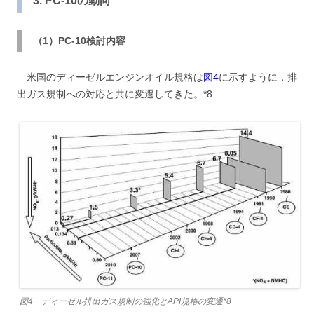
3. PC-10の動向
（1）PC-10検討内容
米国のディーゼルエンジンオイル規格は
図4
に示すように，排
出ガス規制への対応と共に変遷してきた。*8
図4 ディーゼル排出ガス規制の強化とAPI規格の変遷*8