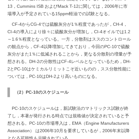
13，Cummins ISB およびMack T-12に関しては，2006年に市
場導入が予定されている15ppm軽油での試験となる。
CF-4からCG-4では硫酸灰分が1％程度であったが，CH-4，
CI-4の導入により徐々に硫酸灰分が増加し，CI-4オイルでは1.2
～1.6％程度となっている。一方，分散剤はススのコントロール
の観点から，CF-4以降増加してきており，今回のPC-10で硫酸
灰分がまた1％に低減されることから，更なる分散剤の増量が予
想される。DH-2の分散性はCF-4レベルとなっているため，DH-
2とPC-10はケミカルリミットこそ近いものの，スス分散性能に
ついては，PC-10はDH-2より高いものになる。
（2）PC-10のスケジュール
PC-10のスケジュールは，新試験法のマトリックス試験が終
了し，本著が発行される時点では規格値が決定されていると予
想される。PC-10の市場導入は，EMA（Engine Manufacturers
Association） は2006年10月を要求しているが，2006年末以降
となる可能性も示唆されている。