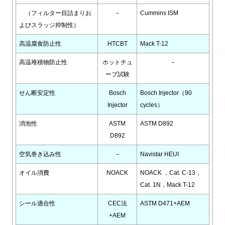
（フィルター目詰まりお
－
Cummins ISM
よびスラッジ抑制性）
高温腐食防止性
HTCBT
Mack T-12
高温堆積物防止性
ホットチュ
－
ーブ試験
せん断安定性
Bosch
Bosch Injector（90
Injector
cycles）
消泡性
ASTM
ASTM D892
D892
空気巻き込み性
－
Navistar HEUI
オイル消費
NOACK
NOACK ，Cat. C-13，
Cat. 1N，Mack T-12
シール適合性
CEC法
ASTM D471+AEM
+AEM