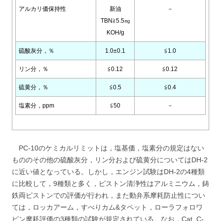
アルカリ価保持性
新油
－
TBN≧5.5㎎
KOH/g
硫酸灰分，％
1.0±0.1
≦1.0
リン分，％
≦0.12
≦0.12
硫黄分，％
≦0.5
≦0.4
塩素分，ppm
≦50
－
PC-10のケミカルリミットは，塩基価，塩素分の規定はない
もののその他の硫酸灰分，リン分および硫黄分についてはDH-2
に近い値となっている。しかし，エンジン試験はDH-2の4種類
に比較して，9種類と多く，ピストン清浄性はアルミニウム，鋳
鉄両ピストンでの評価が行われ，また動弁系摩耗防止性につい
ては，ロッカアーム，すべりカム&タペット，ローラフォロワ
ピン摩耗評価の3種類の試験が規定されている。なお，Cat. C-