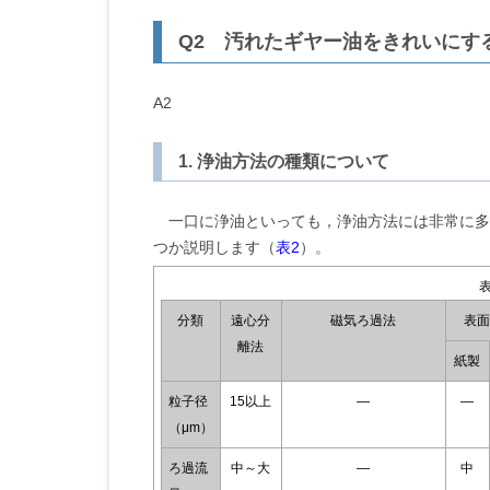
Q2 汚れたギヤー油をきれいにす
A2
1. 浄油方法の種類について
一口に浄油といっても，浄油方法には非常に多
つか説明します（
表2
）。
分類
遠心分
磁気ろ過法
表面
離法
紙製
粒子径
15以上
―
―
（μm）
ろ過流
中～大
―
中