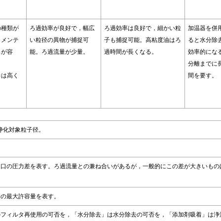
の種類が
ろ過効率が良好で，幅広
ろ過効率は良好で，細かい粒
加温器を併
。メンテ
い粒径の異物が捕捉可
子も捕捉可能。高粘度油はろ
ると水分除
スが容
能。ろ過流量が少量。
過時間が長くなる。
効率的にな
分離までに
力は高く
間を要す。
。
浄化対象粒子径。
出口の圧力差を表す。ろ過流量との兼ね合いがあるが，一般的にこの差が大きいもの
物の最大許容量を表す。
のフィルタ再使用の可否を，「水分除去」は水分除去の可否を，「添加剤吸着」は浄