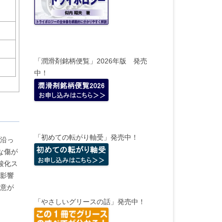
「潤滑剤銘柄便覧」2026年版 発売
中！
「初めての転がり軸受」発売中！
沿っ
な傷が
酸化ス
影響
意が
「やさしいグリースの話」発売中！