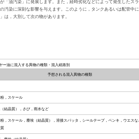
が「油汚染」に発展します。また，経時劣化などによって発生したスラ
の汚染に深刻な影響を与えます。このように，タンクあるいは配管中に
」は，大別して次の物があります。
ギヤー油に混入する異物の種類・混入経路別
予想される混入異物の種類
り粉，スケール
埃（結晶質），さび，雨水など
り粉，スケール，塵埃（結晶質），溶接スパッタ，シールテープ，ペンキ，ウエスな
維質