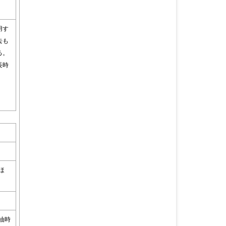
用す
去も
る。
長時
ほ
油時