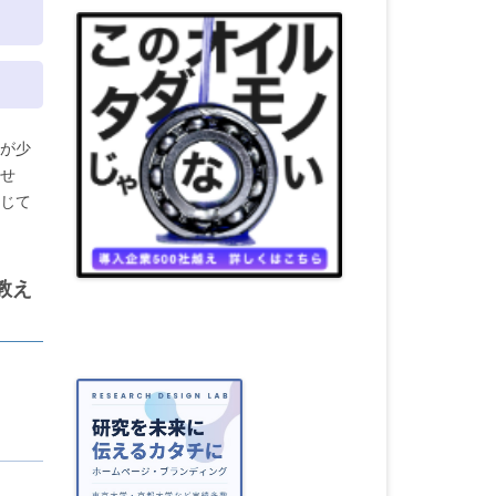
が少
せ
じて
教え