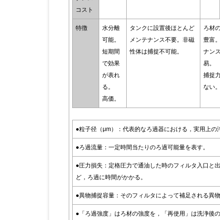
コスト
特徴
水分離
タンクに設置後ほとんど
ろ材
可能。
メンテナンス不要。非磁
豊富
短期間
性体は捕捉不可能。
ナン
で効果
易。
が表れ
捕捉
る。
ない
高価。
●粒子径（μm）：代表的なろ過器における，実用上の
●ろ過流量：一定時間当たりのろ過可能量を表す。
●圧力損失：定格圧力で通油した時のフィルタ入口と
ど，ろ過に時間がかかる。
●異物捕捉容量：そのフィルタによって補足される異
●「ろ過強度」はろ材の強度を，「再使用」は洗浄後