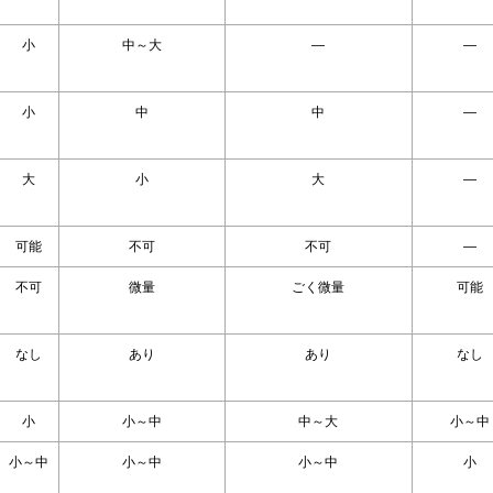
小
中～大
―
―
小
中
中
―
大
小
大
―
可能
不可
不可
―
不可
微量
ごく微量
可能
なし
あり
あり
なし
小
小～中
中～大
小～中
小～中
小～中
小～中
小