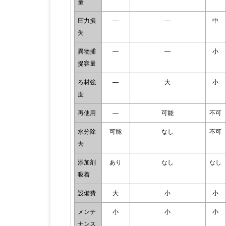
量
圧力損
―
―
中
失
異物捕
―
―
小
捉容量
ろ材強
―
大
小
度
再使用
―
可能
不可
水分除
可能
なし
不可
去
添加剤
あり
なし
なし
吸着
設備費
大
小
小
メンテ
小
小
小
ナンス