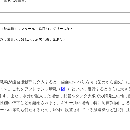
び，塵埃（結晶質）
埃（結晶質），スケール，異種油，グリースなど
耗粉，凝縮水，冷却水，油劣化物，気泡など
耗粉が歯面接触部に介入すると，歯面のすべり方向（歯元から歯先）に
ます。これをアブレッシブ摩耗（
図1
）といい，進行するとさらに大き
ます。また，水分が混入した場合，配管やタンク天板での錆発生の他，
性能の低下などが懸念されます。ギヤー油の場合，特に硬質異物による
ールの摩耗も促進するため，屋外に設置されている減速機などは特に注