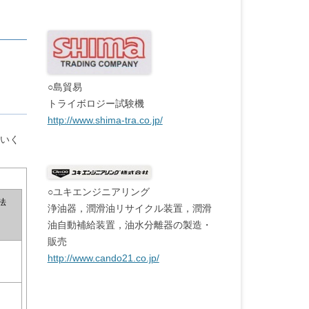
○島貿易
トライボロジー試験機
http://www.shima-tra.co.jp/
いく
○ユキエンジニアリング
法
浄油器，潤滑油リサイクル装置，潤滑
油自動補給装置，油水分離器の製造・
販売
http://www.cando21.co.jp/