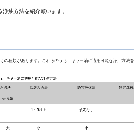
る浄油方法を紹介願います。
くの種類があります。これらのうち，ギヤー油に適用可能な浄油方法を
表2 ギヤー油に適用可能な浄油方法
ろ過法
深層ろ過法
静電浄化法
静電沈殿
金属製
―
1～5以上
規定なし
―
大
小
小
―