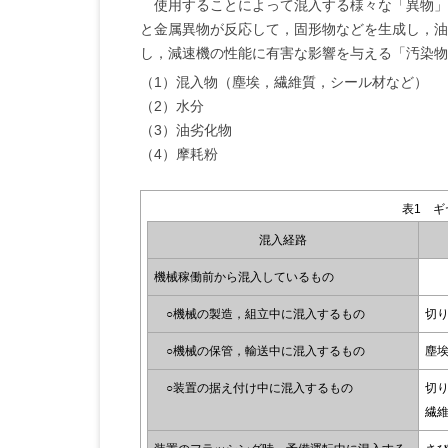
使用することによって混入する様々な「異物」
と金属異物が反応して，固形物などを生成し，油
し，減速機の性能に有害な影響を与える「汚染物
（1）混入物（塵埃，繊維質，シール材など）
（2）水分
（3）油劣化物
（4）摩耗粉
表1 
混入経路
機械稼働前から混入しているもの
○機械の製造，組立中に混入するもの
切
○機械の保管，輸送中に混入するもの
塵
○装置の据え付け中に混入するもの
切
繊