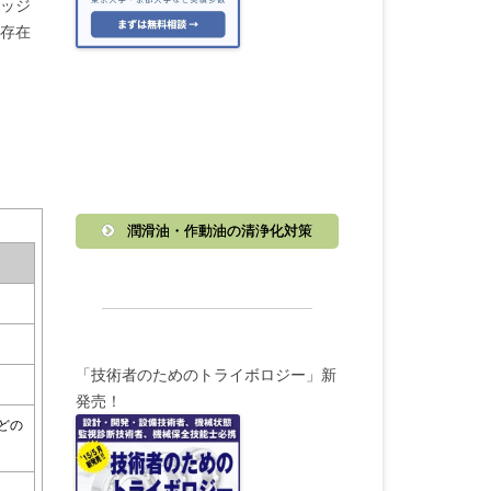
ッジ
存在
潤滑油・作動油の清浄化対策
「技術者のためのトライボロジー」新
発売！
どの