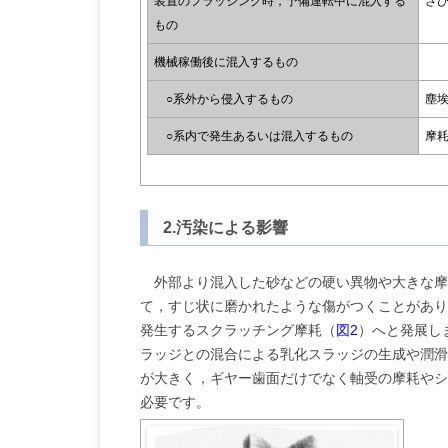
装置のフラッシング時，予備運転中に混入する
さ
もの
機械稼働後に混入するもの
○系外から侵入するもの
塵
○系内で発生あるいは混入するもの
摩
2.汚染による影響
外部より混入した砂などの硬い異物や大きな摩
て，すじ状に磨かれたような傷がつくことがあり
発生するスクラッチング摩耗（
図2
）へと発展し
ラッジとの混合による乳化スラッジの生成や潤滑
が大きく，ギヤー歯面だけでなく軸受の摩耗やシ
必要です。