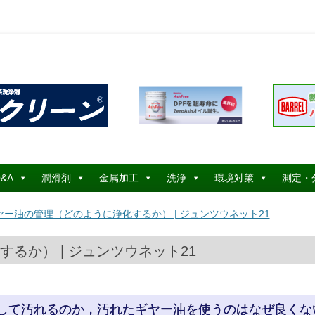
コ
ン
&A
潤滑剤
金属加工
洗浄
環境対策
測定・
テ
ン
ツ
ヤー油の管理（どのように浄化するか） | ジュンツウネット21
へ
ス
キ
ッ
るか） | ジュンツウネット21
プ
にして汚れるのか，汚れたギヤー油を使うのはなぜ良くな