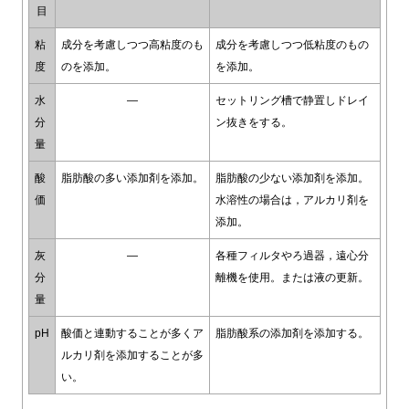
目
粘
成分を考慮しつつ高粘度のも
成分を考慮しつつ低粘度のもの
度
のを添加。
を添加。
水
―
セットリング槽で静置しドレイ
分
ン抜きをする。
量
酸
脂肪酸の多い添加剤を添加。
脂肪酸の少ない添加剤を添加。
価
水溶性の場合は，アルカリ剤を
添加。
灰
―
各種フィルタやろ過器，遠心分
分
離機を使用。または液の更新。
量
pH
酸価と連動することが多くア
脂肪酸系の添加剤を添加する。
ルカリ剤を添加することが多
い。