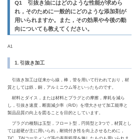
Q1 引抜き油にはどのような性能が求めら
れ，そのために一般的にどのような添加剤が
用いられますか。また，その効果や今後の動
向についても教えてください。
A1
1. 引抜き加工
引抜き加工は従来から線，棒，管を用いて行われており，材
質としては鉄，銅，アルミニウム等といったものです。
材料とダイス，または材料とプラグとの摩擦，摩耗を減ら
し，引抜き速度，断面減少率（R/D）を増大させて加工能率と
製品品質の向上を図ることを目的としています。
プラグの種類は玉型，フロート型，円筒型と3つで，材質とし
ては超硬が主に用いられ，耐焼付き性を向上させるために，
TiC，TiNコーティング等の表面処理を施したものも用いられま