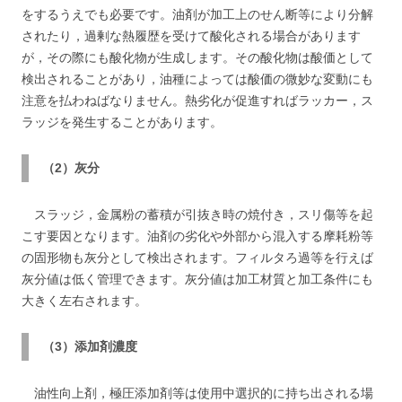
をするうえでも必要です。油剤が加工上のせん断等により分解
されたり，過剰な熱履歴を受けて酸化される場合があります
が，その際にも酸化物が生成します。その酸化物は酸価として
検出されることがあり，油種によっては酸価の微妙な変動にも
注意を払わねばなりません。熱劣化が促進すればラッカー，ス
ラッジを発生することがあります。
（2）灰分
スラッジ，金属粉の蓄積が引抜き時の焼付き，スリ傷等を起
こす要因となります。油剤の劣化や外部から混入する摩耗粉等
の固形物も灰分として検出されます。フィルタろ過等を行えば
灰分値は低く管理できます。灰分値は加工材質と加工条件にも
大きく左右されます。
（3）添加剤濃度
油性向上剤，極圧添加剤等は使用中選択的に持ち出される場