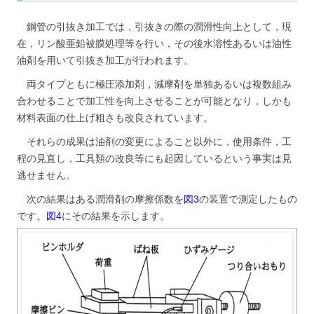
鋼管の引抜き加工では，引抜きの際の潤滑性向上として，現
在，リン酸亜鉛被膜処理等を行い，その後水溶性あるいは油性
油剤を用いて引抜き加工が行われます。
両タイプともに極圧添加剤，減摩剤を単独あるいは複数組み
合わせることで加工性を向上させることが可能となり，しかも
材料表面の仕上げ粗さも改良されています。
それらの成果は油剤の変更によること以外に，使用条件，工
程の見直し，工具類の改良等にも起因しているという事実は見
逃せません。
次の結果はある潤滑剤の摩擦係数を
図3
の装置で測定したもの
です。
図4
にその結果を示します。