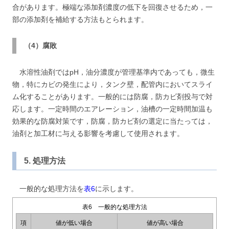
合があります。極端な添加剤濃度の低下を回復させるため，一
部の添加剤を補給する方法もとられます。
（4）腐敗
水溶性油剤ではpH，油分濃度が管理基準内であっても，微生
物，特にカビの発生により，タンク壁，配管内においてスライ
ム化することがあります。一般的には防腐，防カビ剤投与で対
応します。一定時間のエアレーション，油槽の一定時間加温も
効果的な防腐対策です，防腐，防カビ剤の選定に当たっては，
油剤と加工材に与える影響を考慮して使用されます。
5. 処理方法
一般的な処理方法を
表6
に示します。
表6 一般的な処理方法
項
値が低い場合
値が高い場合