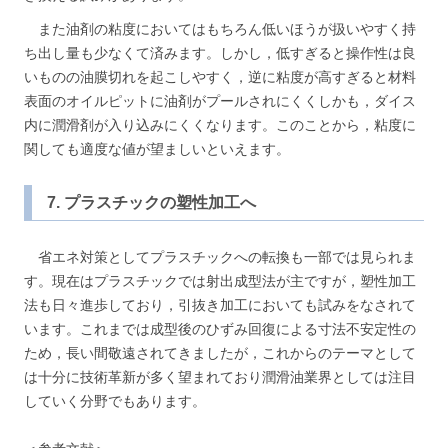
また油剤の粘度においてはもちろん低いほうが扱いやすく持
ち出し量も少なくて済みます。しかし，低すぎると操作性は良
いものの油膜切れを起こしやすく，逆に粘度が高すぎると材料
表面のオイルピットに油剤がプールされにくくしかも，ダイス
内に潤滑剤が入り込みにくくなります。このことから，粘度に
関しても適度な値が望ましいといえます。
7. プラスチックの塑性加工へ
省エネ対策としてプラスチックへの転換も一部では見られま
す。現在はプラスチックでは射出成型法が主ですが，塑性加工
法も日々進歩しており，引抜き加工においても試みをなされて
います。これまでは成型後のひずみ回復による寸法不安定性の
ため，長い間敬遠されてきましたが，これからのテーマとして
は十分に技術革新が多く望まれており潤滑油業界としては注目
していく分野でもあります。