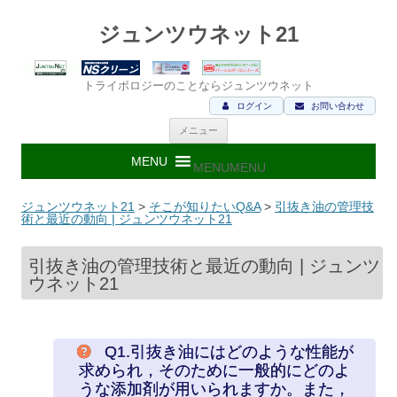
ジュンツウネット21
トライボロジーのことならジュンツウネット
ログイン
お問い合わせ
コ
メニュー
ン
テ
ン
MENU
MENU
ツ
へ
ス
ジュンツウネット21
>
そこが知りたいQ&A
>
引抜き油の管理技
キ
術と最近の動向 | ジュンツウネット21
ッ
プ
引抜き油の管理技術と最近の動向 | ジュンツ
ウネット21
Q1.引抜き油にはどのような性能が
求められ，そのために一般的にどのよ
うな添加剤が用いられますか。また，