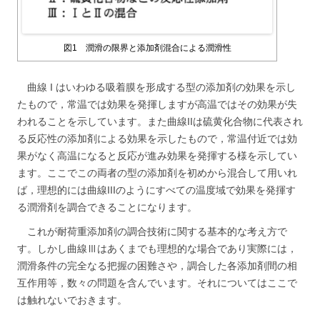
図1 潤滑の限界と添加剤混合による潤滑性
曲線 I はいわゆる吸着膜を形成する型の添加剤の効果を示し
たもので，常温では効果を発揮しますが高温ではその効果が失
われることを示しています。また曲線IIは硫黄化合物に代表され
る反応性の添加剤による効果を示したもので，常温付近では効
果がなく高温になると反応が進み効果を発揮する様を示してい
ます。ここでこの両者の型の添加剤を初めから混合して用いれ
ば，理想的には曲線IIIのようにすべての温度域で効果を発揮す
る潤滑剤を調合できることになります。
これが耐荷重添加剤の調合技術に関する基本的な考え方で
す。しかし曲線Ⅲはあくまでも理想的な場合であり実際には，
潤滑条件の完全なる把握の困難さや，調合した各添加剤間の相
互作用等，数々の問題を含んでいます。それについてはここで
は触れないでおきます。