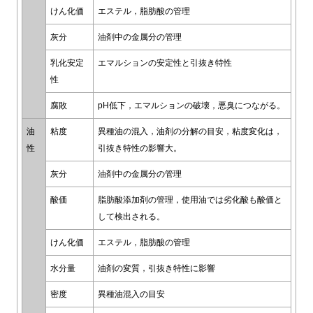
けん化価
エステル，脂肪酸の管理
灰分
油剤中の金属分の管理
乳化安定
エマルションの安定性と引抜き特性
性
腐敗
pH低下，エマルションの破壊，悪臭につながる。
油
粘度
異種油の混入，油剤の分解の目安，粘度変化は，
性
引抜き特性の影響大。
灰分
油剤中の金属分の管理
酸価
脂肪酸添加剤の管理，使用油では劣化酸も酸価と
して検出される。
けん化価
エステル，脂肪酸の管理
水分量
油剤の変質，引抜き特性に影響
密度
異種油混入の目安