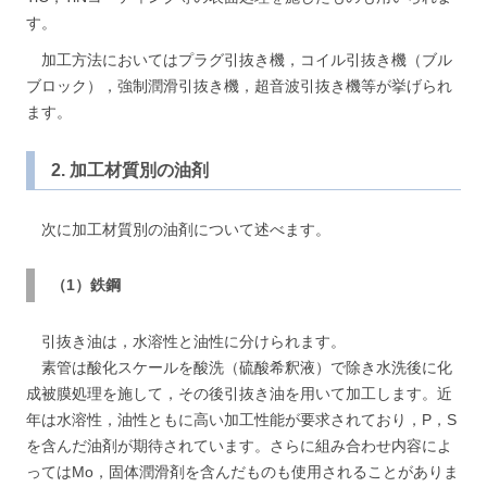
す。
加工方法においてはプラグ引抜き機，コイル引抜き機（ブル
ブロック），強制潤滑引抜き機，超音波引抜き機等が挙げられ
ます。
2. 加工材質別の油剤
次に加工材質別の油剤について述べます。
（1）鉄鋼
引抜き油は，水溶性と油性に分けられます。
素管は酸化スケールを酸洗（硫酸希釈液）で除き水洗後に化
成被膜処理を施して，その後引抜き油を用いて加工します。近
年は水溶性，油性ともに高い加工性能が要求されており，P，S
を含んだ油剤が期待されています。さらに組み合わせ内容によ
ってはMo，固体潤滑剤を含んだものも使用されることがありま