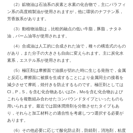
（2）鉱物油は石油系の炭素と水素の化合物で，主にパラフィ
ン系の高度精製油が使用されますが，他に環状のナフテン系，
芳香族系があります。
（3）動植物油脂は，比較的融点の低い牛脂，豚脂，ナタネ
油，パーム油等が使用されます。
（4）合成油は人工的に合成された油で，種々の構造式のもの
があり，また分子の大きさも自由に変えられます。主に炭化水
素系，エステル系が使用されます。
（5）極圧剤は摩擦面で油膜が切れた時に生じる発熱で，金属
と反応し摩擦面に被膜を生成することにより金属同士の接着を
減少させて摩耗，焼付きを防止するものです。極圧剤としては
Cl，P，S，を含む化合物あるいはZn，Moを含む化合物および
これらを複数組み合わせたコンパウンドタイプといったものも
用いられます。最近では固体潤滑剤を分散させたタイプもあ
り，それらと加工材料との適合性を考慮しつつ選択する必要が
あります。
（6）その他必要に応じて酸化防止剤，防錆剤，消泡剤，粘度