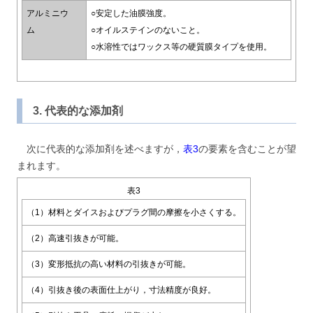
アルミニウ
○安定した油膜強度。
ム
○オイルステインのないこと。
○水溶性ではワックス等の硬質膜タイプを使用。
3. 代表的な添加剤
次に代表的な添加剤を述べますが，
表3
の要素を含むことが望
まれます。
表3
（1）材料とダイスおよびプラグ間の摩擦を小さくする。
（2）高速引抜きが可能。
（3）変形抵抗の高い材料の引抜きが可能。
（4）引抜き後の表面仕上がり，寸法精度が良好。