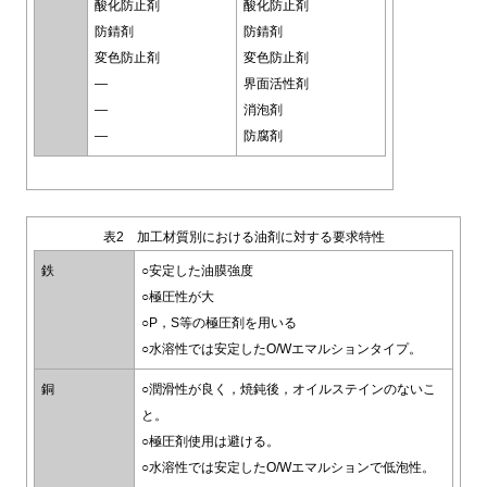
酸化防止剤
酸化防止剤
防錆剤
防錆剤
変色防止剤
変色防止剤
―
界面活性剤
―
消泡剤
―
防腐剤
表2 加工材質別における油剤に対する要求特性
鉄
○安定した油膜強度
○極圧性が大
○P，S等の極圧剤を用いる
○水溶性では安定したO/Wエマルションタイプ。
銅
○潤滑性が良く，焼鈍後，オイルステインのないこ
と。
○極圧剤使用は避ける。
○水溶性では安定したO/Wエマルションで低泡性。