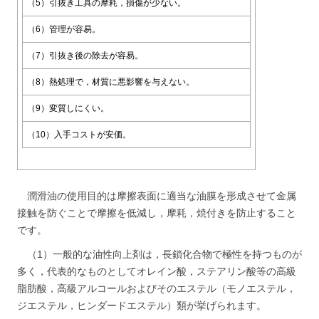
（5）引抜き工具の摩耗，損傷が少ない。
（6）管理が容易。
（7）引抜き後の除去が容易。
（8）熱処理で，材質に悪影響を与えない。
（9）変質しにくい。
（10）入手コストが安価。
潤滑油の使用目的は摩擦表面に適当な油膜を形成させて金属
接触を防ぐことで摩擦を低減し，摩耗，焼付きを防止すること
です。
（1）一般的な油性向上剤は，長鎖化合物で極性を持つものが
多く，代表的なものとしてオレイン酸，ステアリン酸等の高級
脂肪酸，高級アルコールおよびそのエステル（モノエステル，
ジエステル，ヒンダードエステル）類が挙げられます。