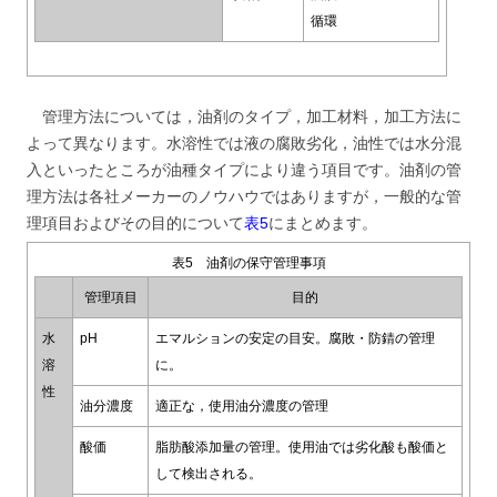
循環
管理方法については，油剤のタイプ，加工材料，加工方法に
よって異なります。水溶性では液の腐敗劣化，油性では水分混
入といったところが油種タイプにより違う項目です。油剤の管
理方法は各社メーカーのノウハウではありますが，一般的な管
理項目およびその目的について
表5
にまとめます。
表5 油剤の保守管理事項
管理項目
目的
水
pH
エマルションの安定の目安。腐敗・防錆の管理
溶
に。
性
油分濃度
適正な，使用油分濃度の管理
酸価
脂肪酸添加量の管理。使用油では劣化酸も酸価と
して検出される。