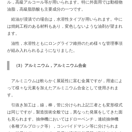
ル，高級アルコール等が用いられます。特に外面用では動植物
油脂，高級脂肪酸も主要成分の一つです。
給油が浸漬での場合は，水溶性タイプが用いられます。中に
は焼鈍工程のある材料もあり，変色しないような油剤が望まれ
ます。
油性，水溶性ともにロングライフ維持のため様々な管理事項
が組み入れられるようになりました。
（3）アルミニウム，アルミニウム合金
アルミニウムは軟らかく展延性に富む金属ですが，用途によ
って様々な元素を加えたアルミニウム合金として使用されま
す。
引抜き加工は，線，棒，管に分けられ上記三者とも変形様式
は同じですが，製造技術全般では，異なった発展をしてきた面
も見られます。抽伸機においてはドローベンチ，連続抽伸機
（各種ブルブロック等），コンバイドマシン等に分けられま