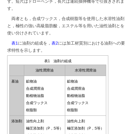
す。短尺はドローベンチ，長尺は連続抽伸機等で引抜きされま
す。
両者とも，合成ワックス，合成樹脂等を使用した水溶性油剤
と，極性の強い高級脂肪酸，エステル等を用いた油性油剤とを
使い分けされています。
表1
に油剤の組成を，
表2
には加工材質別における油剤への要
求特性を示します。
表1 油剤の組成
油性潤滑油
水溶性潤滑油
基油
鉱物油
鉱物油
合成潤滑油
合成潤滑油
動植物油脂
動植物油脂
合成ワックス
合成ワックス
樹脂類
樹脂類
添加剤
油性向上剤
油性向上剤
極圧添加剤（P，S等）
極圧添加剤（P，S等）