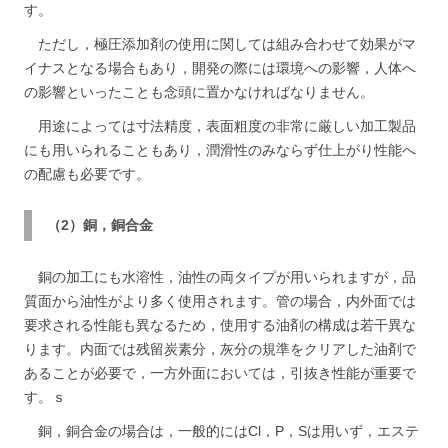
す。
ただし，極圧添加剤の使用に関しては組み合わせて効果がマ
イナスとなる場合もあり，開発の際には環境への影響，人体へ
の影響といったことも念頭に置かなければなりません。
用途によっては寸法精度，表面粗度の非常に厳しい加工製品
にも用いられることもあり，潤滑性のみならず仕上がり性能へ
の配慮も必要です。
（2）銅，銅合金
銅の加工にも水溶性，油性の両タイプが用いられますが，品
質面から油性がより多く使用されます。管の場合，内外面では
要求される性能も異なるため，使用する油剤の構成は若干異な
ります。内面では残留炭素分，灰分の規準をクリアした油剤で
あることが必要で，一方外面においては，引抜き性能が重要で
す。ｓ
銅，銅合金の場合は，一般的にはCl，P，Sは用いず，エステ