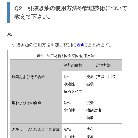
Q2 引抜き油の使用方法や管理技術について
教えて下さい。
A2
引抜き油の使用方法を加工材別に
表4
にまとめます。
表4 加工材質別の油剤の使用方法
油剤の種類
給油方法
鉄鋼およびその合金
油性
浸漬（常温～50℃）
水溶性
循環
反応タイプ
銅およびその合金
油性
浸漬
水溶性
強制給油
循環
アルミニウムおよびその合金
油性
塗布
水溶性
浸漬