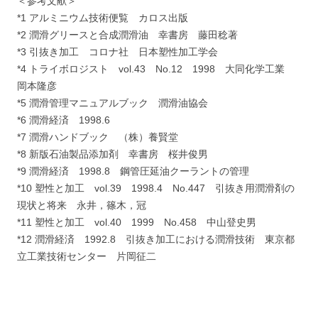
＜参考文献＞
*1 アルミニウム技術便覧 カロス出版
*2 潤滑グリースと合成潤滑油 幸書房 藤田稔著
*3 引抜き加工 コロナ社 日本塑性加工学会
*4 トライボロジスト vol.43 No.12 1998 大同化学工業
岡本隆彦
*5 潤滑管理マニュアルブック 潤滑油協会
*6 潤滑経済 1998.6
*7 潤滑ハンドブック （株）養賢堂
*8 新版石油製品添加剤 幸書房 桜井俊男
*9 潤滑経済 1998.8 鋼管圧延油クーラントの管理
*10 塑性と加工 vol.39 1998.4 No.447 引抜き用潤滑剤の
現状と将来 永井，篠木，冠
*11 塑性と加工 vol.40 1999 No.458 中山登史男
*12 潤滑経済 1992.8 引抜き加工における潤滑技術 東京都
立工業技術センター 片岡征二