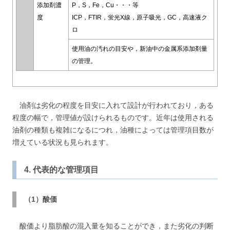
添加剤濃
P，S，Fe，Cu・・・等
度
ICP，FTIR，蛍光X線，原子吸光，GC，高速液ク
ロ
使用油の汚れの目安や，新油中の金属系添加剤量
の管理。
油剤は劣化の程度を目安に入れて設計が行われており，ある
程度の幅で，管理値が設けられるものです。近年は使用される
油剤の種類も複雑になるにつれ，油種によっては管理項目数が
増えている状況も見られます。
4. 代表的な管理項目
（1）酸価
酸価より脂肪酸の混入量を知ることができ，また劣化の判断