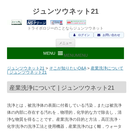
ジュンツウネット21
トライボロジーのことならジュンツウネット
ログイン
お問い合わせ
コ
メニュー
ン
テ
ン
MENU
MENU
ツ
へ
ス
ジュンツウネット21
>
そこが知りたいQ&A
>
産業洗浄について
キ
| ジュンツウネット21
ッ
プ
産業洗浄について | ジュンツウネット21
洗浄とは，被洗浄体の表面に付着している汚染，または被洗浄
体の内部に存在する汚れを，物理的，化学的な力で除去し，清
浄な物質を得ることです。産業洗浄の目的と方法，高圧洗浄・
化学洗浄の洗浄工法と使用機器，産業洗浄のはく離，ウォータ