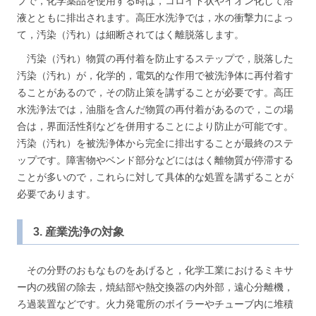
プで，化学薬品を使用する時は，コロイド状やイオン化して溶
液とともに排出されます。高圧水洗浄では，水の衝撃力によっ
て，汚染（汚れ）は細断されてはく離脱落します。
汚染（汚れ）物質の再付着を防止するステップで，脱落した
汚染（汚れ）が，化学的，電気的な作用で被洗浄体に再付着す
ることがあるので，その防止策を講ずることが必要です。高圧
水洗浄法では，油脂を含んだ物質の再付着があるので，この場
合は，界面活性剤などを併用することにより防止が可能です。
汚染（汚れ）を被洗浄体から完全に排出することが最終のステ
ップです。障害物やベンド部分などにははく離物質が停滞する
ことが多いので，これらに対して具体的な処置を講ずることが
必要であります。
3. 産業洗浄の対象
その分野のおもなものをあげると，化学工業におけるミキサ
ー内の残留の除去，焼結部や熱交換器の内外部，遠心分離機，
ろ過装置などです。火力発電所のボイラーやチューブ内に堆積