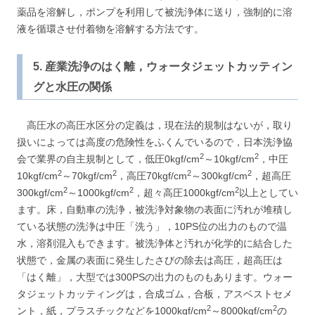
薬品を溶解し，ポンプを利用して被洗浄体に送り，強制的に溶
液を循環させ付着物を溶解する方法です。
5. 産業洗浄のはく離，ウォータジェットカッティン
グと水圧の関係
高圧水の高圧水区分の定義は，現在法的規制はないが，取り
扱いによっては高度の危険性をふくんでいるので，日本洗浄協
2
2
会で業界の自主規制として，低圧0kgf/cm
～10kgf/cm
，中圧
2
2
2
2
10kgf/cm
～70kgf/cm
，高圧70kgf/cm
～300kgf/cm
，超高圧
2
2
2
300kgf/cm
～1000kgf/cm
，超々高圧1000kgf/cm
以上としてい
ます。床，自動車の洗浄，被洗浄対象物の表面に汚れが堆積し
ている状態の洗浄は中圧「洗う」，10PS位の出力のもので温
水，溶剤混入もできます。被洗浄体と汚れが化学的に結合した
状態で，金属の表面に発生したさびの除去は高圧，超高圧は
「はく離」，大型では300PSの出力のものもあります。ウォー
タジェットカッティングは，合成ゴム，合板，アスベストセメ
2
2
ント，紙，プラスチックなどを1000kgf/cm
～8000kgf/cm
の