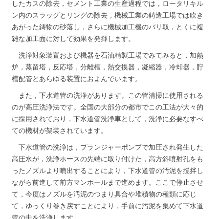
したカスの除去，セメント工業の生産過程では，ロータリキル
ン内のスラッグとリングの除去，機械工業の鋳造工場では吹き
あがった鋳物の砂落し，さらに機械加工機のバリ取，とくに複
雑な加工面に対して効果を発揮します。
洗浄対象装置および機器を石油精製工場でみてみると，加熱
炉，蒸留塔，反応塔，分離槽，熱交換器，凝縮器，冷却器，貯
槽配管とあらゆる装置におよんでいます。
また，下水道管の洗浄があります。この管清掃に使用される
のが高圧洗浄法です。全国の大部分の都市でこの工法が大々的
に採用されており，下水道管洗浄車として，洗浄に必要なすべ
ての機材が架装されています。
下水道管の洗浄は，プランジャーポンプで加圧され発生した
高圧水が，洗浄ホースの先端に取り付けた，高方斜噴射孔をも
ったノズルより噴出することにより，下水道管の汚泥を撹拌し
ながら前進して前方マンホールまで進めます。ここで停止させ
て，今度はノズルを汚泥のつまり具合や堆積物の種類に応じ
て，ゆっくり巻き戻すことにより，手前に汚泥を集めて下水道
管の中を洗浄します。