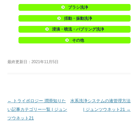
ブラシ洗浄
揺動・振動洗浄
浸漬・噴流・バブリング洗浄
その他
最終更新日：2021年11月5日
投
←
トライボロジー 潤滑知りた
水系洗浄システムの液管理方法
稿
い記事カテゴリー一覧 | ジュン
| ジュンツウネット21
→
ナ
ツウネット21
ビ
ゲ