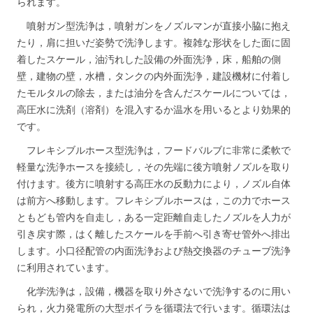
られます。
噴射ガン型洗浄は，噴射ガンをノズルマンが直接小脇に抱え
たり，肩に担いだ姿勢で洗浄します。複雑な形状をした面に固
着したスケール，油汚れした設備の外面洗浄，床，船舶の側
壁，建物の壁，水槽，タンクの内外面洗浄，建設機材に付着し
たモルタルの除去，または油分を含んだスケールについては，
高圧水に洗剤（溶剤）を混入するか温水を用いるとより効果的
です。
フレキシブルホース型洗浄は，フードバルブに非常に柔軟で
軽量な洗浄ホースを接続し，その先端に後方噴射ノズルを取り
付けます。後方に噴射する高圧水の反動力により，ノズル自体
は前方へ移動します。フレキシブルホースは，この力でホース
ともども管内を自走し，ある一定距離自走したノズルを人力が
引き戻す際，はく離したスケールを手前へ引き寄せ管外へ排出
します。小口径配管の内面洗浄および熱交換器のチューブ洗浄
に利用されています。
化学洗浄は，設備，機器を取り外さないで洗浄するのに用い
られ，火力発電所の大型ボイラを循環法で行います。循環法は