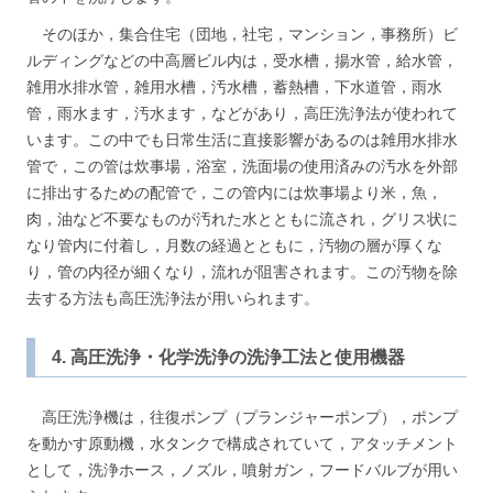
そのほか，集合住宅（団地，社宅，マンション，事務所）ビ
ルディングなどの中高層ビル内は，受水槽，揚水管，給水管，
雑用水排水管，雑用水槽，汚水槽，蓄熱槽，下水道管，雨水
管，雨水ます，汚水ます，などがあり，高圧洗浄法が使われて
います。この中でも日常生活に直接影響があるのは雑用水排水
管で，この管は炊事場，浴室，洗面場の使用済みの汚水を外部
に排出するための配管で，この管内には炊事場より米，魚，
肉，油など不要なものが汚れた水とともに流され，グリス状に
なり管内に付着し，月数の経過とともに，汚物の層が厚くな
り，管の内径が細くなり，流れが阻害されます。この汚物を除
去する方法も高圧洗浄法が用いられます。
4. 高圧洗浄・化学洗浄の洗浄工法と使用機器
高圧洗浄機は，往復ポンプ（プランジャーポンプ），ポンプ
を動かす原動機，水タンクで構成されていて，アタッチメント
として，洗浄ホース，ノズル，噴射ガン，フードバルブが用い