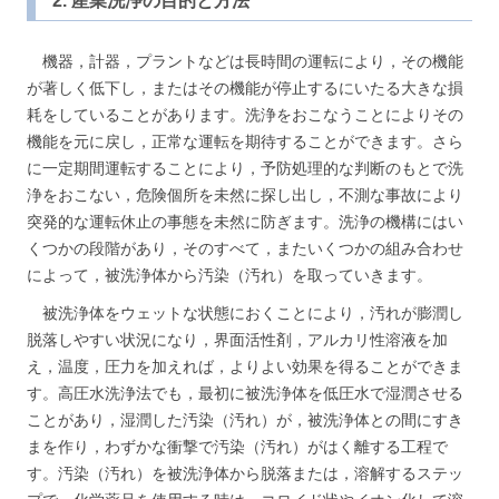
2. 産業洗浄の目的と方法
機器，計器，プラントなどは長時間の運転により，その機能
が著しく低下し，またはその機能が停止するにいたる大きな損
耗をしていることがあります。洗浄をおこなうことによりその
機能を元に戻し，正常な運転を期待することができます。さら
に一定期間運転することにより，予防処理的な判断のもとで洗
浄をおこない，危険個所を未然に探し出し，不測な事故により
突発的な運転休止の事態を未然に防ぎます。洗浄の機構にはい
くつかの段階があり，そのすべて，またいくつかの組み合わせ
によって，被洗浄体から汚染（汚れ）を取っていきます。
被洗浄体をウェットな状態におくことにより，汚れが膨潤し
脱落しやすい状況になり，界面活性剤，アルカリ性溶液を加
え，温度，圧力を加えれば，よりよい効果を得ることができま
す。高圧水洗浄法でも，最初に被洗浄体を低圧水で湿潤させる
ことがあり，湿潤した汚染（汚れ）が，被洗浄体との間にすき
まを作り，わずかな衝撃で汚染（汚れ）がはく離する工程で
す。汚染（汚れ）を被洗浄体から脱落または，溶解するステッ