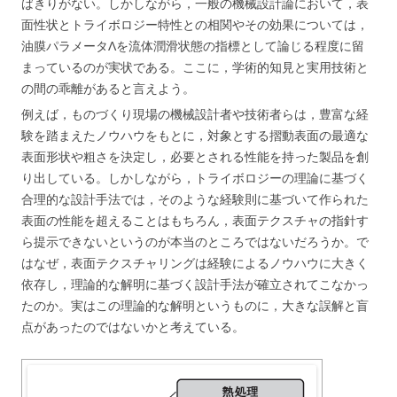
ばきりがない。しかしながら，一般の機械設計論において，表
面性状とトライボロジー特性との相関やその効果については，
油膜パラメータΛを流体潤滑状態の指標として論じる程度に留
まっているのが実状である。ここに，学術的知見と実用技術と
の間の乖離があると言えよう。
例えば，ものづくり現場の機械設計者や技術者らは，豊富な経
験を踏まえたノウハウをもとに，対象とする摺動表面の最適な
表面形状や粗さを決定し，必要とされる性能を持った製品を創
り出している。しかしながら，トライボロジーの理論に基づく
合理的な設計手法では，そのような経験則に基づいて作られた
表面の性能を超えることはもちろん，表面テクスチャの指針す
ら提示できないというのが本当のところではないだろうか。で
はなぜ，表面テクスチャリングは経験によるノウハウに大きく
依存し，理論的な解明に基づく設計手法が確立されてこなかっ
たのか。実はこの理論的な解明というものに，大きな誤解と盲
点があったのではないかと考えている。