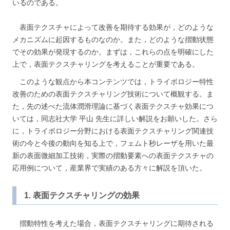
いるのである。
表面テクスチャによって改善を期待する効果が，どのような
メカニズムに起因するものなのか。また，どのような摺動状態
でその効果が発現するのか。まずは，これらの点を明確にした
上で，表面テクスチャリングを考えることが重要である。
このような観点から本コンテンツでは，トライボロジー特性
改善のための表面テクスチャリング技術について概観する。ま
た，先の述べた流体潤滑理論に基づく表面テクスチャ効果につ
いては，同志社大学 平山 先生に詳しい解説をお願いした。さら
に，トライボロジー分野における表面テクスチャリング関連技
術の今と今後の動向を知る上で，フェムト秒レーザを用いた最
新の表面微細加工技術，実際の摺動要素への表面テクスチャの
応用例について，産業界で実績のある方々に解説を頂いた。
1. 表面テクスチャリングの効果
摺動特性を考えた場合，表面テクスチャリングに期待される