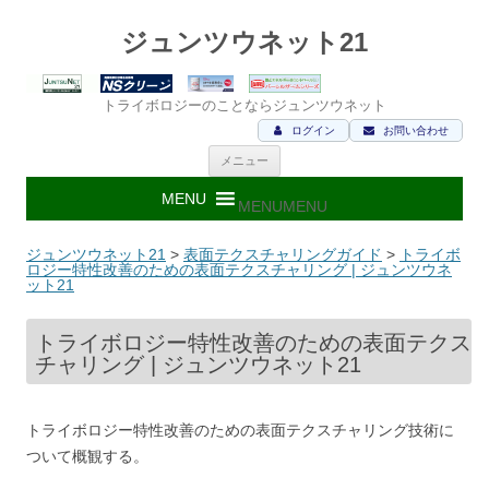
ジュンツウネット21
トライボロジーのことならジュンツウネット
ログイン
お問い合わせ
コ
メニュー
ン
テ
ン
MENU
MENU
ツ
へ
ス
ジュンツウネット21
>
表面テクスチャリングガイド
>
トライボ
キ
ロジー特性改善のための表面テクスチャリング | ジュンツウネ
ッ
ット21
プ
トライボロジー特性改善のための表面テクス
チャリング | ジュンツウネット21
トライボロジー特性改善のための表面テクスチャリング技術に
ついて概観する。