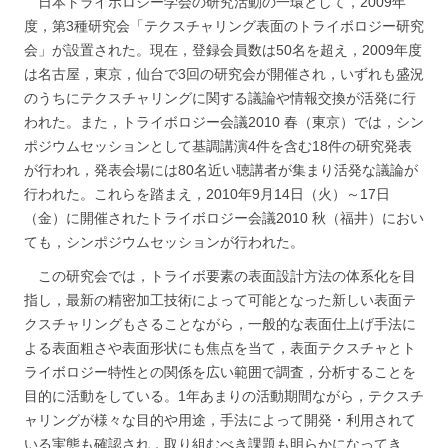
日本トライボロジー学会の研究活動の一環として，2009年
度，第3種研究会「テクスチャリング表面のトライボロジー研究
会」が設置された。現在，登録会員数は50名を超え，2009年度
は名古屋，東京，仙台で3回の研究会が開催され，いずれも盛況
のうちにテクスチャリングに関する議論や情報交換が活発に行
われた。また，トライボロジー会議2010 春（東京）では，シン
ポジウムセッションとして基調講演4件を含む18件の研究発表
が行われ，発表会場には80名近い聴講者が集まり活発な議論が
行われた。これらを踏まえ，2010年9月14日（火）～17日
（金）に開催されたトライボロジー会議2010 秋（福井）におい
ても，シンポジウムセッションが行われた。
この研究会では，トライボ要素の表面設計方法の体系化を目
指し，最新の精密加工技術によって可能となった新しい表面テ
クスチャリングもさることながら，一般的な表面仕上げ手法に
よる表面粗さや表面形状にも焦点を当て，表面テクスチャとト
ライボロジー特性との関係を広い範囲で調査，分析することを
目的に活動をしている。1年あまりの活動期間ながら，テクスチ
ャリングが様々な目的や用途，手法によって開発・利用されて
いる実態も確認され，取り組むべき課題も明らかになってき