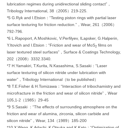
lubrication regimes during unidirectional sliding contact”，
Tribology International, 38（2005）219-225.
*5 G.Ryk and I.Etsion：“Testing piston rings with partial laser
surface texturing for friction reduction.”，Wear, 261（2006）
792-796.
*6 L.Rapoport, A.Moshkovic, V.Perfilyev, ILapsker, G.Halperin,
Y.Itovich and I.Etsion：“Friction and wear of MoS
films on
2
laser textured steel surfaces”，Surface & Coatings Technology,
202（2008）3332.3340.
*7 H.Yamakiri, T.Kurita, N.Kasashima, S.Sasaki：“Laser
surface texturing of silicon nitride under lubrication with
water”，Tribology International（to be published）
*8 T.E.Fisher & H.Tomizawa：“Interaction of tribochamistry and
microfracture in the friction and wear of silicon nitride”，Wear
105,1-2（1985）29-45
*9 S.Sasaki ：“The effects of surrounding atmosphere on the
friction and wear of alumina, zirconia, silicon carbide and
silicon nitride”，Wear, 134（1989）185-200
*10 X.Wang, K.Adachi, K.Otsuka and K.Kato：“Optimization of