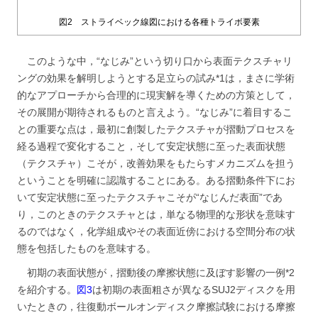
図2 ストライベック線図における各種トライボ要素
このような中，“なじみ”という切り口から表面テクスチャリ
ングの効果を解明しようとする足立らの試み*1は，まさに学術
的なアプローチから合理的に現実解を導くための方策として，
その展開が期待されるものと言えよう。“なじみ”に着目するこ
との重要な点は，最初に創製したテクスチャが摺動プロセスを
経る過程で変化すること，そして安定状態に至った表面状態
（テクスチャ）こそが，改善効果をもたらすメカニズムを担う
ということを明確に認識することにある。ある摺動条件下にお
いて安定状態に至ったテクスチャこそが“なじんだ表面”であ
り，このときのテクスチャとは，単なる物理的な形状を意味す
るのではなく，化学組成やその表面近傍における空間分布の状
態を包括したものを意味する。
初期の表面状態が，摺動後の摩擦状態に及ぼす影響の一例*2
を紹介する。
図3
は初期の表面粗さが異なるSUJ2ディスクを用
いたときの，往復動ボールオンディスク摩擦試験における摩擦