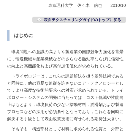
東京理科大学 佐々木 信也 2010/10
表面テクスチャリングガイドのトップに戻る
はじめに
環境問題への意識の高まりや製造業の国際競争力強化を背景
に，輸送機械や産業機械などのさらなる熱効率ならびに信頼性
の向上と高機能化および高付加価値化が求められている。
トライボロジーは，これらの課題解決を担う基盤技術である
と同時に，他の容易な追従を許さないコア・テクノロジーとし
て，より高度な技術的要求への対応が求められている。トライ
ボロジー・システムの開発に当たっては，コスト低減や性能向
上はもとより，環境負荷の少ない摺動材料，潤滑剤および製造
プロセスなどの採用が必須条件となっており，これらを同時に
解決する手段として表面改質技術に寄せられる期待は大きい。
そもそも，構造部材として材料に求められる性質と，外部と