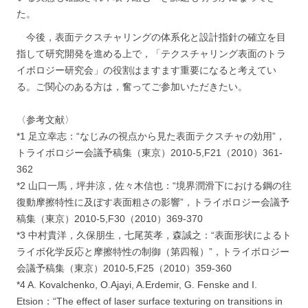
た。
今後，表面テクスチャリングの体系化と設計指針の確立を目
指して研究開発を進める上で，「テクスチャリング表面のトラ
イボロジー研究会」の役割はますます重要になると考えてい
る。ご関心のある方は，奮ってご参加いただきたい。
〈参考文献〉
*1 足立幸志：“なじみの視点から見た表面テクスチャの効用”，
トライボロジー会議予稿集（東京）2010-5,F21（2010）361-
362
*2 山口一馬，坪井涼，佐々木信也：“境界潤滑下における鋼の往
復動摩擦特性に及ぼす表面粗さの影響”，トライボロジー会議予
稿集（東京）2010-5,F30（2010）369-370
*3 中村貴洋，久保朋生，七尾英孝，森誠之：“表面形状によるト
ライボ化学反応と摩擦特性の制御（第四報）”，トライボロジー
会議予稿集（東京）2010-5,F25（2010）359-360
*4 A. Kovalchenko, O.Ajayi, A.Erdemir, G. Fenske and I.
Etsion：“The effect of laser surface texturing on transitions in