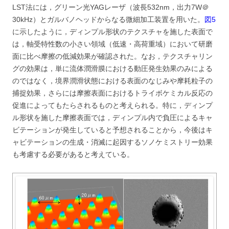
LST法には，グリーン光YAGレーザ（波長532nm，出力7W＠
30kHz）とガルバノヘッドからなる微細加工装置を用いた。
図5
に示したように，ディンプル形状のテクスチャを施した表面で
は，軸受特性数の小さい領域（低速・高荷重域）において研磨
面に比べ摩擦の低減効果が確認された。なお，テクスチャリン
グの効果は，単に流体潤滑膜における動圧発生効果のみによる
のではなく，境界潤滑状態における表面のなじみや摩耗粒子の
捕捉効果，さらには摩擦表面におけるトライボケミカル反応の
促進によってもたらされるものと考えられる。特に，ディンプ
ル形状を施した摩擦表面では，ディンプル内で負圧によるキャ
ビテーションが発生していると予想されることから，今後はキ
ャビテーションの生成・消滅に起因するソノケミストリー効果
も考慮する必要があると考えている。