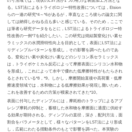
の寸法域では，現状のLST法が1つの有力な表面加工方法とな
る。LST法によるトライボロジー特性改善については，Etsion
らの一連の研究*4～*6があるが，率直なところ彼らの論文に関
しては納得しかねる点も多いと感じている。そのため，ここで
は筆者ら研究データをもとに，LST法によるトライボロジー特
性改善の一例*7を紹介したい。この研究は焼結製窒化けい素セ
ラミックスの水潤滑特性向上を目的として，表面にLST法によ
りディンプルパターンを形成し，その影響を調べたものであ
る。窒化けい素や炭化けい素などのシリコン系セラミックス
は，トライボケミカル反応によって摩擦表面にシリコン水和物
を形成し，これによって水中で優れた低摩擦特性がもたらされ
るとされている*8，*9。しかし，摩擦開始直後や高荷重・低摩
擦速度領域では，水和物による低摩擦効果が発現し難いため，
これを改善するための方策が模索されてきた*10。
表面に付与したディンプルには，摩耗粉のトラップによるアブ
レシブ摩耗の抑制と，蓄積した水和物を摩擦面に適度に供給す
る効果が期待される。ディンプルの直径，深さ，配列方法，面
割合をパラメータとして，様々なパターンをLST法により形成
し，広範にわたる摺動条件のもとで影響を調べた。本実験の