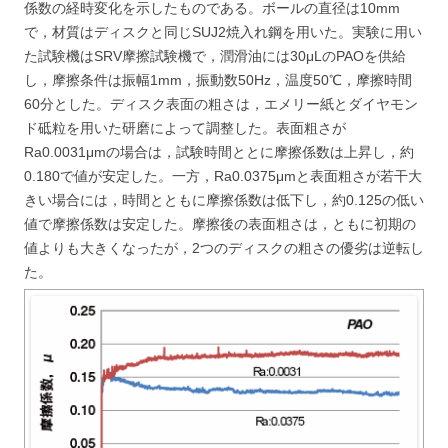
係数の経時変化を示したものである。ボールの直径は10mm
で，材質はディスクと同じSUJ2焼入れ鋼を用いた。実験に用い
た試験機はSRV摩擦試験機で，潤滑油には30μLのPAOを供給
し，摩擦条件は振幅1mm，振動数50Hz，温度50℃，摩擦時間
60分とした。ディスク表面の粗さは，エメリー紙とダイヤモン
ド砥粒を用いた研磨によって調整した。表面粗さが
Ra0.0031μmの場合は，試験時間ととに摩擦係数は上昇し，約
0.180で値が安定した。一方，Ra0.0375μmと表面粗さが若干大
きい場合には，時間とともに摩擦係数は低下し，約0.125の低い
値で摩擦係数は安定した。摩擦後の表面粗さは，ともに初期の
値よりも大きくなったが，2つのディスクの粗さの優劣は逆転し
た。