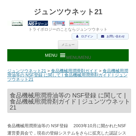
ジュンツウネット21
トライボロジーのことならジュンツウネット
ログイン
お問い合わせ
コ
メニュー
ン
テ
ン
MENU
MENU
ツ
へ
ス
ジュンツウネット21
>
食品機械用潤滑剤ガイド
>
食品機械用潤
キ
滑油等の NSF登録 に関して | 食品機械用潤滑剤ガイド | ジュン
ッ
ツウネット21
プ
食品機械用潤滑油等の NSF登録 に関して |
食品機械用潤滑剤ガイド | ジュンツウネット
21
食品機械用潤滑油等の NSF登録 2003年10月に開かれたNSF
運営委員会で，現在の登録システムをさらに拡充した認証シス