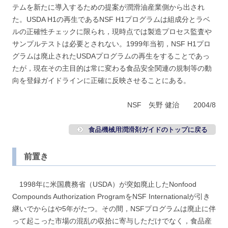
テムを新たに導入するための提案が潤滑油産業側から出され
た。USDA H1の再生であるNSF H1プログラムは組成分とラベ
ルの正確性チェックに限られ，現時点では製造プロセス監査や
サンプルテストは必要とされない。1999年当初，NSF H1プロ
グラムは廃止されたUSDAプログラムの再生をすることであっ
たが，現在その主目的は常に変わる食品安全関連の規制等の動
向を登録ガイドラインに正確に反映させることにある。
NSF 矢野 健治 2004/8
食品機械用潤滑剤ガイドのトップに戻る
前置き
1998年に米国農務省（USDA）が突如廃止したNonfood
Compounds Authorization ProgramをNSF Internationalが引き
継いでからはや5年がたつ。その間，NSFプログラムは廃止に伴
って起こった市場の混乱の収拾に寄与しただけでなく，食品産