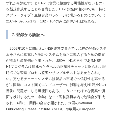
ずれかを満たす）とHT-2（食品に接触する可能性がないもの）
を新規作成することを合意した。HT-1熱媒体油の中でも，特に
スプレータイプ等直接食品パッケージに掛かるものについては
21CFR Section172・182・184のみに条件がしぼられる。
7. 登録から認証へ
2003年10月に開かれたNSF運営委員会で，現在の登録システ
ムをさらに拡充した認証システムを新たに導入するための提案
が潤滑油産業側から出された。USDA H1の再生であるNSF
H1プログラムは組成分とラベルの正確性チェックに限られ，現
時点では製造プロセス監査やサンプルテストは必要とされな
い。更なるチェックシステムは製品の市場での信頼性を高める
が，同時にコスト面でエンドユーザーに影響を与えH1潤滑油の
普及に問題が生じる可能性もある。こういった様々な提案の側
面を検討するため，今年になって運営委員会内で勉強会が形成
され，4月に一回目の会合が開かれた。米国のNational
Lubricating Grease Institute（NLGI）や欧州のEuropean