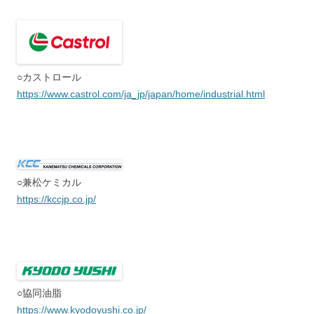
○カストロール
https://www.castrol.com/ja_jp/japan/home/industrial.html
○兼松ケミカル
https://kccjp.co.jp/
○協同油脂
https://www.kyodoyushi.co.jp/