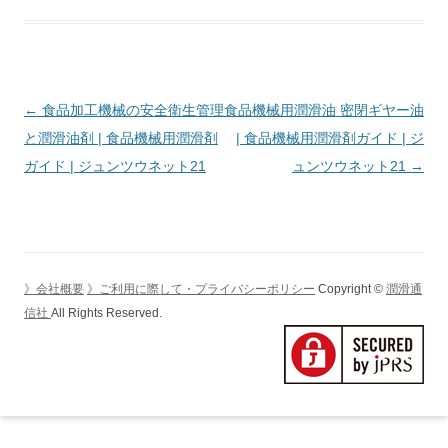
投
←
食品加工機械の安全衛生管理
食品機械用潤滑油 密閉ギヤー油
稿
と潤滑油剤 | 食品機械用潤滑剤
| 食品機械用潤滑剤ガイド | ジ
ナ
ガイド | ジュンツウネット21
ュンツウネット21
→
ビ
ゲ
ー
シ
》会社概要
》ご利用に際して・プライバシーポリシー
Copyright ©
潤滑通
ョ
信社
All Rights Reserved.
ン