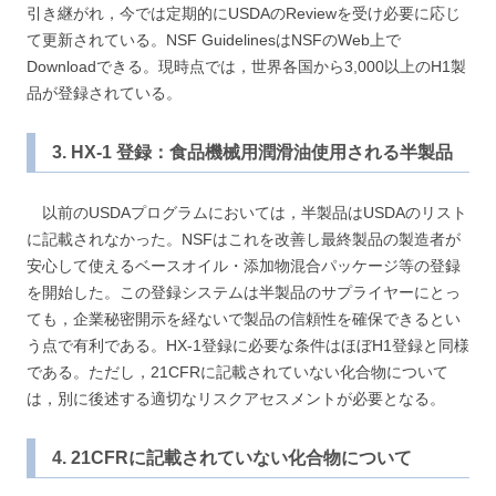
引き継がれ，今では定期的にUSDAのReviewを受け必要に応じ
て更新されている。NSF GuidelinesはNSFのWeb上で
Downloadできる。現時点では，世界各国から3,000以上のH1製
品が登録されている。
3. HX-1 登録：食品機械用潤滑油使用される半製品
以前のUSDAプログラムにおいては，半製品はUSDAのリスト
に記載されなかった。NSFはこれを改善し最終製品の製造者が
安心して使えるベースオイル・添加物混合パッケージ等の登録
を開始した。この登録システムは半製品のサプライヤーにとっ
ても，企業秘密開示を経ないで製品の信頼性を確保できるとい
う点で有利である。HX-1登録に必要な条件はほぼH1登録と同様
である。ただし，21CFRに記載されていない化合物について
は，別に後述する適切なリスクアセスメントが必要となる。
4. 21CFRに記載されていない化合物について