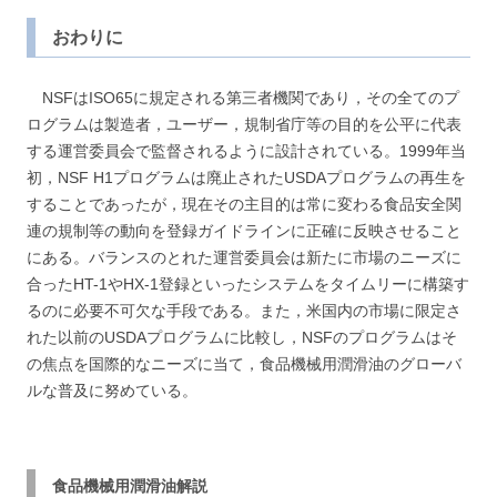
おわりに
NSFはISO65に規定される第三者機関であり，その全てのプ
ログラムは製造者，ユーザー，規制省庁等の目的を公平に代表
する運営委員会で監督されるように設計されている。1999年当
初，NSF H1プログラムは廃止されたUSDAプログラムの再生を
することであったが，現在その主目的は常に変わる食品安全関
連の規制等の動向を登録ガイドラインに正確に反映させること
にある。バランスのとれた運営委員会は新たに市場のニーズに
合ったHT-1やHX-1登録といったシステムをタイムリーに構築す
るのに必要不可欠な手段である。また，米国内の市場に限定さ
れた以前のUSDAプログラムに比較し，NSFのプログラムはそ
の焦点を国際的なニーズに当て，食品機械用潤滑油のグローバ
ルな普及に努めている。
食品機械用潤滑油解説