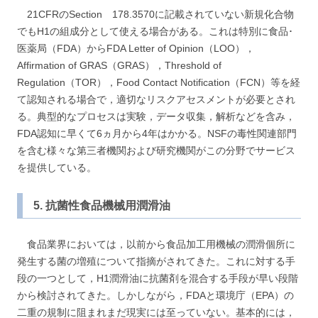
21CFRのSection 178.3570に記載されていない新規化合物
でもH1の組成分として使える場合がある。これは特別に食品･
医薬局（FDA）からFDA Letter of Opinion（LOO），
Affirmation of GRAS（GRAS），Threshold of
Regulation（TOR），Food Contact Notification（FCN）等を経
て認知される場合で，適切なリスクアセスメントが必要とされ
る。典型的なプロセスは実験，データ収集，解析などを含み，
FDA認知に早くて6ヵ月から4年はかかる。NSFの毒性関連部門
を含む様々な第三者機関および研究機関がこの分野でサービス
を提供している。
5. 抗菌性食品機械用潤滑油
食品業界においては，以前から食品加工用機械の潤滑個所に
発生する菌の増殖について指摘がされてきた。これに対する手
段の一つとして，H1潤滑油に抗菌剤を混合する手段が早い段階
から検討されてきた。しかしながら，FDAと環境庁（EPA）の
二重の規制に阻まれまだ現実には至っていない。基本的には，