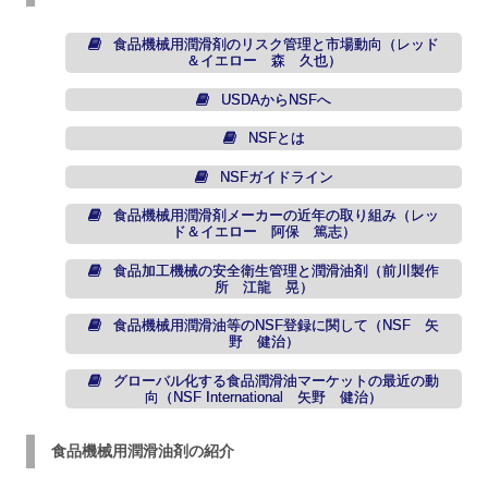
食品機械用潤滑剤のリスク管理と市場動向（レッド
＆イエロー 森 久也）
USDAからNSFへ
NSFとは
NSFガイドライン
食品機械用潤滑剤メーカーの近年の取り組み（レッ
ド＆イエロー 阿保 篤志）
食品加工機械の安全衛生管理と潤滑油剤（前川製作
所 江龍 晃）
食品機械用潤滑油等のNSF登録に関して（NSF 矢
野 健治）
グローバル化する食品潤滑油マーケットの最近の動
向（NSF International 矢野 健治）
食品機械用潤滑油剤の紹介