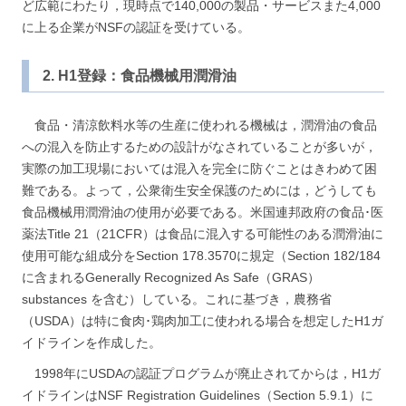
ど広範にわたり，現時点で140,000の製品・サービスまた4,000
に上る企業がNSFの認証を受けている。
2. H1登録：食品機械用潤滑油
食品・清涼飲料水等の生産に使われる機械は，潤滑油の食品
への混入を防止するための設計がなされていることが多いが，
実際の加工現場においては混入を完全に防ぐことはきわめて困
難である。よって，公衆衛生安全保護のためには，どうしても
食品機械用潤滑油の使用が必要である。米国連邦政府の食品･医
薬法Title 21（21CFR）は食品に混入する可能性のある潤滑油に
使用可能な組成分をSection 178.3570に規定（Section 182/184
に含まれるGenerally Recognized As Safe（GRAS）
substances を含む）している。これに基づき，農務省
（USDA）は特に食肉･鶏肉加工に使われる場合を想定したH1ガ
イドラインを作成した。
1998年にUSDAの認証プログラムが廃止されてからは，H1ガ
イドラインはNSF Registration Guidelines（Section 5.9.1）に