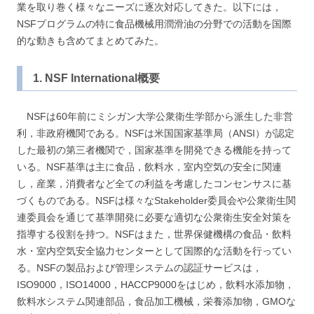
業を取り巻く様々なニーズに逐次対応してきた。以下には，
NSFプログラムの特に食品機械用潤滑油の分野での活動を国際
的な動きも含めてまとめてみた。
1. NSF International概要
NSFは60年前にミシガン大学公衆衛生学部から派生した非営
利，非政府機関である。NSFは米国国家基準局（ANSI）が認定
した最初の第三者機関で，国家基準を開発できる機能を持って
いる。NSF基準は主に食品，飲料水，室内空気の安全に関連
し，産業，消費者など全ての利益を考慮したコンセンサスに基
づくものである。NSFは様々なStakeholder委員会や公衆衛生関
連委員会を通じて基準開発に必要な適切な公衆衛生安全対策を
指導する役割を持つ。NSFはまた，世界保健機構の食品・飲料
水・室内空気安全協力センターとして国際的な活動を行ってい
る。NSFの製品および管理システムの認証サービスは，
ISO9000，ISO14000，HACCP9000をはじめ，飲料水添加物，
飲料水システム関連部品，食品加工機械，栄養添加物，GMOな