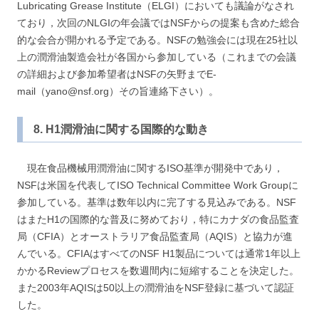
Lubricating Grease Institute（ELGI）においても議論がなされ
ており，次回のNLGIの年会議ではNSFからの提案も含めた総合
的な会合が開かれる予定である。NSFの勉強会には現在25社以
上の潤滑油製造会社が各国から参加している（これまでの会議
の詳細および参加希望者はNSFの矢野までE-
mail（yano@nsf.org）その旨連絡下さい）。
8. H1潤滑油に関する国際的な動き
現在食品機械用潤滑油に関するISO基準が開発中であり，
NSFは米国を代表してISO Technical Committee Work Groupに
参加している。基準は数年以内に完了する見込みである。NSF
はまたH1の国際的な普及に努めており，特にカナダの食品監査
局（CFIA）とオーストラリア食品監査局（AQIS）と協力が進
んでいる。CFIAはすべてのNSF H1製品については通常1年以上
かかるReviewプロセスを数週間内に短縮することを決定した。
また2003年AQISは50以上の潤滑油をNSF登録に基づいて認証
した。