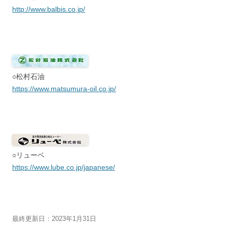
http://www.balbis.co.jp/
○松村石油
https://www.matsumura-oil.co.jp/
○リューベ
https://www.lube.co.jp/japanese/
最終更新日：2023年1月31日