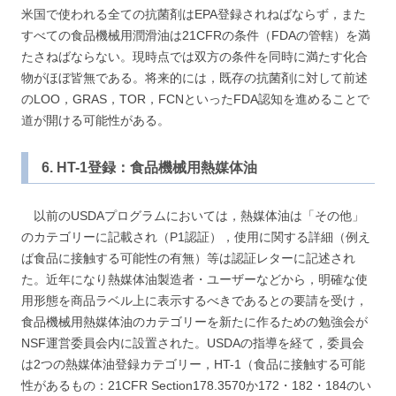
米国で使われる全ての抗菌剤はEPA登録されねばならず，また
すべての食品機械用潤滑油は21CFRの条件（FDAの管轄）を満
たさねばならない。現時点では双方の条件を同時に満たす化合
物がほぼ皆無である。将来的には，既存の抗菌剤に対して前述
のLOO，GRAS，TOR，FCNといったFDA認知を進めることで
道が開ける可能性がある。
6. HT-1登録：食品機械用熱媒体油
以前のUSDAプログラムにおいては，熱媒体油は「その他」
のカテゴリーに記載され（P1認証），使用に関する詳細（例え
ば食品に接触する可能性の有無）等は認証レターに記述され
た。近年になり熱媒体油製造者・ユーザーなどから，明確な使
用形態を商品ラベル上に表示するべきであるとの要請を受け，
食品機械用熱媒体油のカテゴリーを新たに作るための勉強会が
NSF運営委員会内に設置された。USDAの指導を経て，委員会
は2つの熱媒体油登録カテゴリー，HT-1（食品に接触する可能
性があるもの：21CFR Section178.3570か172・182・184のい