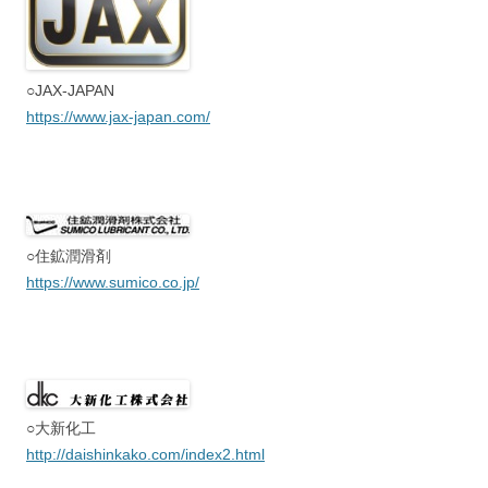
○JAX-JAPAN
https://www.jax-japan.com/
○住鉱潤滑剤
https://www.sumico.co.jp/
○大新化工
http://daishinkako.com/index2.html