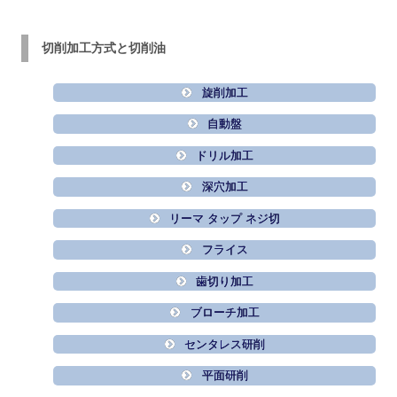
切削加工方式と切削油
旋削加工
自動盤
ドリル加工
深穴加工
リーマ タップ ネジ切
フライス
歯切り加工
ブローチ加工
センタレス研削
平面研削