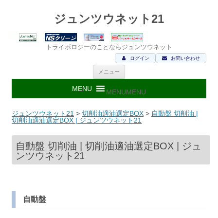
ジュンツウネット21
トライボロジーのことならジュンツウネット
ログイン
お問い合わせ
コ
メニュー
ン
テ
ン
MENU
MENU
ツ
へ
ス
ジュンツウネット21
>
切削油適油選定BOX
>
自動盤 切削油 |
キ
切削油適油選定BOX | ジュンツウネット21
ッ
プ
自動盤 切削油 | 切削油適油選定BOX | ジュ
ンツウネット21
自動盤