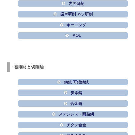
内面研削
歯車研削 ネジ研削
ホーニング
MQL
被削材と切削油
鋳鉄 可鍛鋳鉄
炭素鋼
合金鋼
ステンレス・耐熱鋼
チタン合金