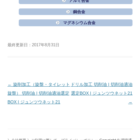
アルミ合金
銅合金
マグネシウム合金
最終更新日：2017年8月31日
投
←
旋削加工（旋盤・タイレット
ドリル加工 切削油 | 切削油適油
稿
旋盤） 切削油 | 切削油適油選定
選定BOX | ジュンツウネット21
ナ
BOX | ジュンツウネット21
→
ビ
ゲ
ー
シ