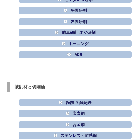
平面研削
内面研削
歯車研削 ネジ研削
ホーニング
MQL
被削材と切削油
鋳鉄 可鍛鋳鉄
炭素鋼
合金鋼
ステンレス・耐熱鋼