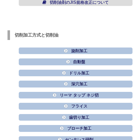
切削油剤のJIS規格改正について
切削加工方式と切削油
旋削加工
自動盤
ドリル加工
深穴加工
リーマ タップ ネジ切
フライス
歯切り加工
ブローチ加工
センタレス研削