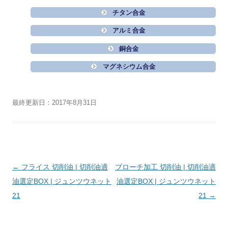
チタン合金
アルミ合金
銅合金
マグネシウム合金
最終更新日：2017年8月31日
投
←
フライス 切削油 | 切削油適
ブローチ加工 切削油 | 切削油適
稿
油選定BOX | ジュンツウネット
油選定BOX | ジュンツウネット
ナ
21
21
→
ビ
ゲ