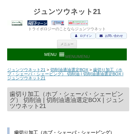
ジュンツウネット21
トライボロジーのことならジュンツウネット
ログイン
お問い合わせ
コ
メニュー
ン
テ
ン
MENU
MENU
ツ
へ
ス
ジュンツウネット21
>
切削油適油選定BOX
>
歯切り加工（ホ
キ
ブ・シェーパ・シェービング） 切削油 | 切削油適油選定BOX |
ッ
ジュンツウネット21
プ
歯切り加工（ホブ・シェーパ・シェービン
グ） 切削油 | 切削油適油選定BOX | ジュン
ツウネット21
歯切り加工（ホブ・シェーパ・シェービング）