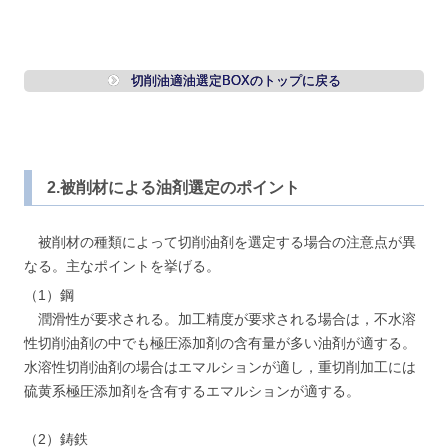
切削油適油選定BOXのトップに戻る
2.被削材による油剤選定のポイント
被削材の種類によって切削油剤を選定する場合の注意点が異
なる。主なポイントを挙げる。
（1）鋼
潤滑性が要求される。加工精度が要求される場合は，不水溶
性切削油剤の中でも極圧添加剤の含有量が多い油剤が適する。
水溶性切削油剤の場合はエマルションが適し，重切削加工には
硫黄系極圧添加剤を含有するエマルションが適する。
（2）鋳鉄