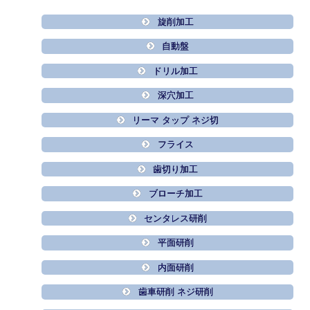
旋削加工
自動盤
ドリル加工
深穴加工
リーマ タップ ネジ切
フライス
歯切り加工
ブローチ加工
センタレス研削
平面研削
内面研削
歯車研削 ネジ研削