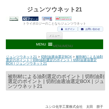
ジュンツウネット21
トライボロジーのことならジュンツウネット
ログイン
お問い合わせ
コ
メニュー
ン
テ
ン
MENU
MENU
ツ
へ
ス
ジュンツウネット21
>
切削油適油選定BOX
>
被削材による油剤
キ
選定のポイント | 切削油剤選定のポイント | 切削油適油選定
ッ
BOX | ジュンツウネット21
プ
被削材による油剤選定のポイント | 切削油剤
選定のポイント | 切削油適油選定BOX | ジュ
ンツウネット21
ユシロ化学工業株式会社 太田 朋子