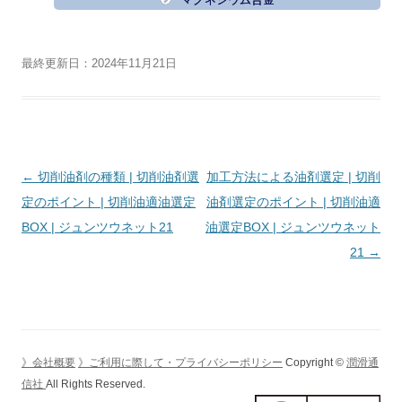
最終更新日：2024年11月21日
投
←
切削油剤の種類 | 切削油剤選
加工方法による油剤選定 | 切削
稿
定のポイント | 切削油適油選定
油剤選定のポイント | 切削油適
ナ
BOX | ジュンツウネット21
油選定BOX | ジュンツウネット
ビ
21
→
ゲ
ー
シ
ョ
》会社概要
》ご利用に際して・プライバシーポリシー
Copyright ©
潤滑通
ン
信社
All Rights Reserved.