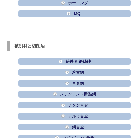
ホーニング
MQL
被削材と切削油
鋳鉄 可鍛鋳鉄
炭素鋼
合金鋼
ステンレス・耐熱鋼
チタン合金
アルミ合金
銅合金
マグネシウム合金