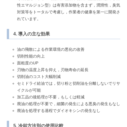
性エマルジョン型）は有害添加物を含まず，潤滑性，臭気
対策等をトータルで考慮し，作業者の健康を第一に開発さ
れています。
4. 導入の主な効果
油の飛散による作業環境の悪化の改善
切削性能の向上
面粗度のUP
刃物の温度上昇を抑え，刃物寿命の延長
切削油のコスト大幅削減
セミドライ給油では，切り粉と切削油を分離しないでリサ
イクルが可能
加工品の後処理が不要，もしくは軽減
廃油の処理が不要で，細菌の発生による悪臭の発生もなし
廃油を処理する過程でダイオキシンの発生なし
5. 冷却方法別の使用比較