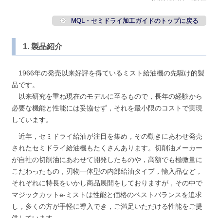
MQL・セミドライ加工ガイドのトップに戻る
1. 製品紹介
1966年の発売以来好評を得ているミスト給油機の先駆け的製
品です。
以来研究を重ね現在のモデルに至るもので，長年の経験から
必要な機能と性能には妥協せず，それを最小限のコストで実現
しています。
近年，セミドライ給油が注目を集め，その動きにあわせ発売
されたセミドライ給油機もたくさんあります。切削油メーカー
が自社の切削油にあわせて開発したものや，高額でも極微量に
こだわったもの，刃物一体型の内部給油タイプ，輸入品など，
それぞれに特長をいかし商品展開をしておりますが，その中で
マジックカットe-ミストは性能と価格のベストバランスを追求
し，多くの方が手軽に導入でき，ご満足いただける性能をご提