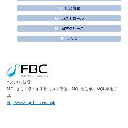
出光興産
カストロール
日本グリース
ユシロ
○フジBC技研
MQLセミドライ加工用ミスト装置，MQL用油剤，MQL専用工
具
http://www.fuji-bc.com/mql/