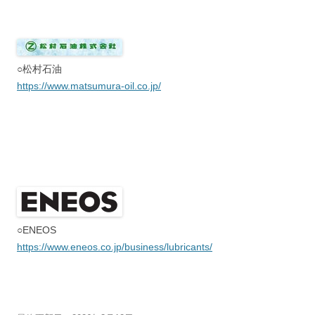
○松村石油
https://www.matsumura-oil.co.jp/
○ENEOS
https://www.eneos.co.jp/business/lubricants/