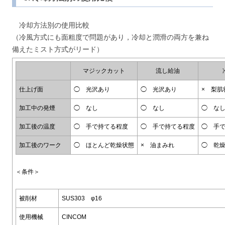
冷却方法別の使用比較
（冷風方式にも面粗度で問題があり，冷却と潤滑の両方を兼ね
備えたミスト方式がリード）
マジックカット
流し給油
仕上げ面
◯ 光沢あり
◯ 光沢あり
× 梨肌
加工中の発煙
◯ なし
◯ なし
◯ な
加工後の温度
◯ 手で持てる程度
◯ 手で持てる程度
◯ 手
加工後のワーク
◯ ほとんど乾燥状態
× 油まみれ
◯ 乾
＜条件＞
被削材
SUS303 φ16
使用機械
CINCOM