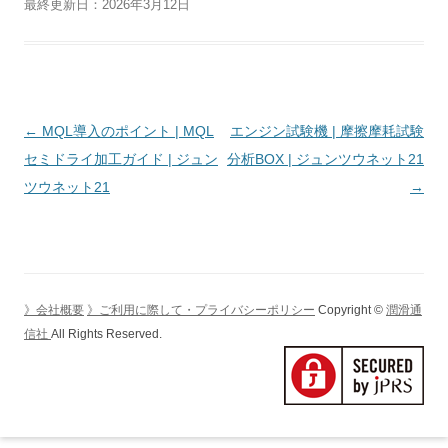
最終更新日：2026年3月12日
投
←
MQL導入のポイント | MQL
エンジン試験機 | 摩擦摩耗試験
稿
セミドライ加工ガイド | ジュン
分析BOX | ジュンツウネット21
ナ
ツウネット21
→
ビ
ゲ
ー
シ
》会社概要
》ご利用に際して・プライバシーポリシー
Copyright ©
潤滑通
ョ
信社
All Rights Reserved.
ン