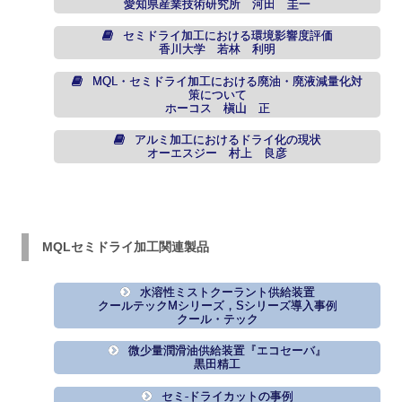
愛知県産業技術研究所 河田 圭一
セミドライ加工における環境影響度評価
香川大学 若林 利明
MQL・セミドライ加工における廃油・廃液減量化対
策について
ホーコス 槇山 正
アルミ加工におけるドライ化の現状
オーエスジー 村上 良彦
MQLセミドライ加工関連製品
水溶性ミストクーラント供給装置
クールテックMシリーズ，Sシリーズ導入事例
クール・テック
微少量潤滑油供給装置『エコセーバ』
黒田精工
セミ-ドライカットの事例