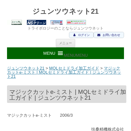
ジュンツウネット21
トライボロジーのことならジュンツウネット
ログイン
お問い合わせ
コ
メニュー
ン
テ
ン
MENU
MENU
ツ
へ
ス
ジュンツウネット21
>
MQLセミドライ加工ガイド
>
マジック
キ
カットe-ミスト | MQLセミドライ加工ガイド | ジュンツウネッ
ッ
ト21
プ
マジックカットe-ミスト | MQLセミドライ加
工ガイド | ジュンツウネット21
マジックカットe-ミスト 2006/3
扶桑精機株式会社