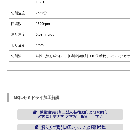
L120
切削速度
75m/分
回転数
1500rpm
送り速度
0.03mm/rev
切り込み
4mm
切削油
油性（流し給油），水溶性切削剤（10倍希釈，マジックカ
MQLセミドライ加工解説
微量油供給加工法の技術動向と研究動向
名古屋工業大学 大学院 糸魚川 文広
切りくず吸引加工システムと切削特性