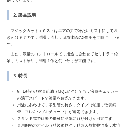
供しています。
2. 製品説明
マジックカットe-ミストはエアの力で冷たいミストにして吹
き付けますので，潤滑，冷却，切粉排除の3作用を同時に行いま
す。
また，液量のコントロールで，用途に合わせてセミドライ給
油，ミスト給油，潤滑主体と使い分けが可能です。
3. 特長
5mL/時の超微量給油（MQL給油）でも，液量チェッカー
の滴下スピードで液量を確認できます。
用途にあわせて，噴射管の長さ，タイプ（蛇腹，軟質銅
管，フレキシブルチューブ）が選定できます。
スタンド式で従来の機種に簡単に取り付けが可能です。
専用開発のオイル（精製鉱物油，精製天然植物油脂，水溶