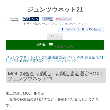
ジュンツウネット21
トライボロジーのことならジュンツウネット
ログイン
お問い合わせ
コ
メニュー
ン
テ
ン
MENU
MENU
ツ
へ
ス
ジュンツウネット21
>
切削油適油選定BOX
>
MQL 銅合金 切削
キ
油 | 切削油適油選定BOX | ジュンツウネット21
ッ
プ
MQL 銅合金 切削油 | 切削油適油選定BOX |
ジュンツウネット21
加工方法：MQL 銅合金
一覧表の各製品の資料請求など，各種お問い合わせができま
す。