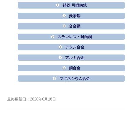
鋳鉄 可鍛鋳鉄
炭素鋼
合金鋼
ステンレス・耐熱鋼
チタン合金
アルミ合金
銅合金
マグネシウム合金
最終更新日：2026年6月18日