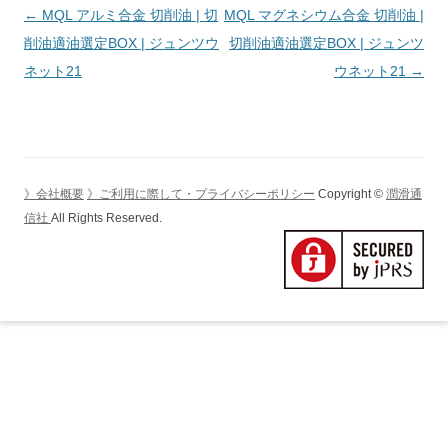
投
←
MQL アルミ合金 切削油 | 切
MQL マグネシウム合金 切削油 |
稿
削油適油選定BOX | ジュンツウ
切削油適油選定BOX | ジュンツ
ナ
ネット21
ウネット21
→
ビ
ゲ
ー
シ
》会社概要
》ご利用に際して・プライバシーポリシー
Copyright ©
潤滑通
ョ
信社
All Rights Reserved.
ン