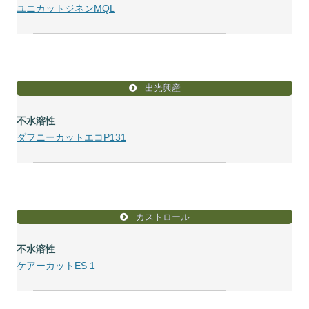
ユニカットジネンMQL
出光興産
不水溶性
ダフニーカットエコP131
カストロール
不水溶性
ケアーカットES 1