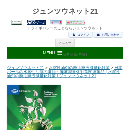
ジュンツウネット21
トライボロジーのことならジュンツウネット
ログイン
お問い合わせ
コ
メニュー
ン
テ
ン
MENU
MENU
ツ
へ
ス
ジュンツウネット21
>
水溶性油剤の廃油廃液減量化対策
>
日本
キ
ポールの水溶性油剤の廃油・廃液減量化対策関連製品 | 水溶性
ッ
油剤の廃油廃液減量化対策 | ジュンツウネット21
プ