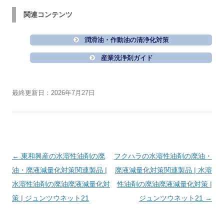
関連コンテンツ
潤滑油・作動油の清浄化対策
産業洗浄剤ガイド
最終更新日：2026年7月27日
投
←
東和興産の水溶性油剤の廃
フクハラの水溶性油剤の廃油・
稿
油・廃液減量化対策関連製品 |
廃液減量化対策関連製品 | 水溶
ナ
水溶性油剤の廃油廃液減量化対
性油剤の廃油廃液減量化対策 |
ビ
策 | ジュンツウネット21
ジュンツウネット21
→
ゲ