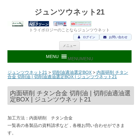
ジュンツウネット21
トライボロジーのことならジュンツウネット
ログイン
お問い合わせ
コ
メニュー
ン
テ
ン
MENU
MENU
ツ
へ
ス
ジュンツウネット21
>
切削油適油選定BOX
>
内面研削 チタン
キ
合金 切削油 | 切削油適油選定BOX | ジュンツウネット21
ッ
プ
内面研削 チタン合金 切削油 | 切削油適油選
定BOX | ジュンツウネット21
加工方法：内面研削 チタン合金
一覧表の各製品の資料請求など，各種お問い合わせができま
す。