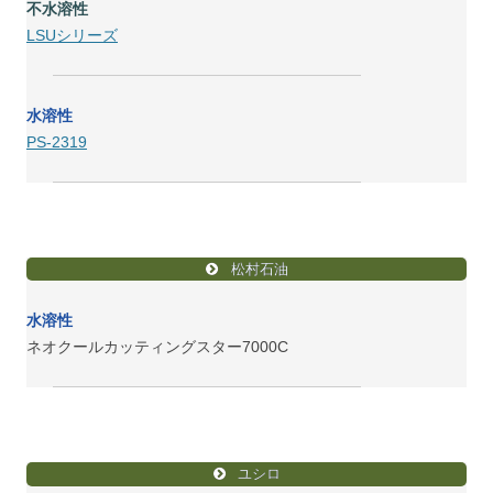
不水溶性
LSUシリーズ
水溶性
PS-2319
松村石油
水溶性
ネオクールカッティングスター7000C
ユシロ