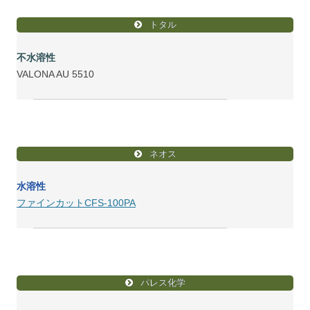
トタル
不水溶性
VALONA AU 5510
ネオス
水溶性
ファインカットCFS-100PA
パレス化学