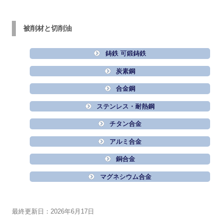
被削材と切削油
鋳鉄 可鍛鋳鉄
炭素鋼
合金鋼
ステンレス・耐熱鋼
チタン合金
アルミ合金
銅合金
マグネシウム合金
最終更新日：2026年6月17日