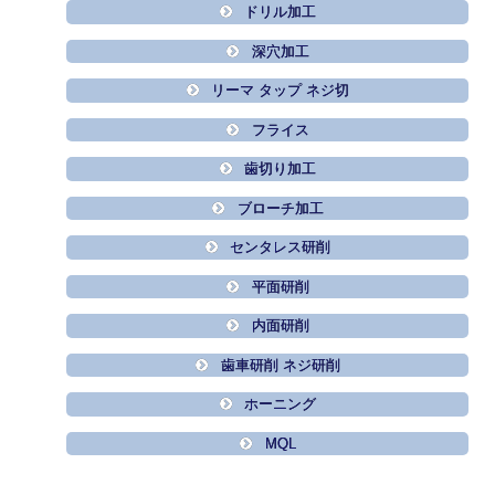
ドリル加工
深穴加工
リーマ タップ ネジ切
フライス
歯切り加工
ブローチ加工
センタレス研削
平面研削
内面研削
歯車研削 ネジ研削
ホーニング
MQL