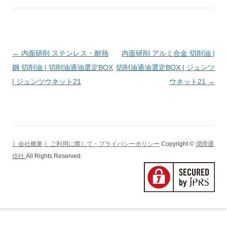
投
←
内面研削 ステンレス・耐熱
内面研削 アルミ合金 切削油 |
稿
鋼 切削油 | 切削油適油選定BOX
切削油適油選定BOX | ジュンツ
ナ
| ジュンツウネット21
ウネット21
→
ビ
ゲ
ー
シ
》会社概要
》ご利用に際して・プライバシーポリシー
Copyright ©
潤滑通
ョ
信社
All Rights Reserved.
ン