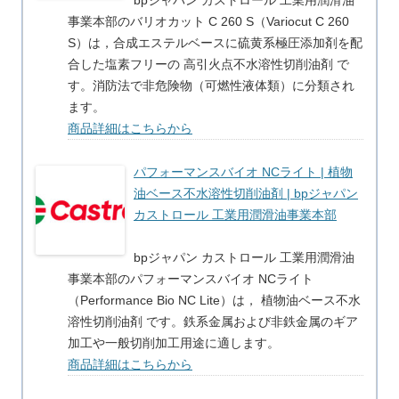
bpジャパン カストロール 工業用潤滑油
事業本部のバリオカット C 260 S（Variocut C 260
S）は，合成エステルベースに硫黄系極圧添加剤を配
合した塩素フリーの 高引火点不水溶性切削油剤 で
す。消防法で非危険物（可燃性液体類）に分類され
ます。
商品詳細はこちらから
パフォーマンスバイオ NCライト | 植物
油ベース不水溶性切削油剤 | bpジャパン
カストロール 工業用潤滑油事業本部
bpジャパン カストロール 工業用潤滑油
事業本部のパフォーマンスバイオ NCライト
（Performance Bio NC Lite）は， 植物油ベース不水
溶性切削油剤 です。鉄系金属および非鉄金属のギア
加工や一般切削加工用途に適します。
商品詳細はこちらから