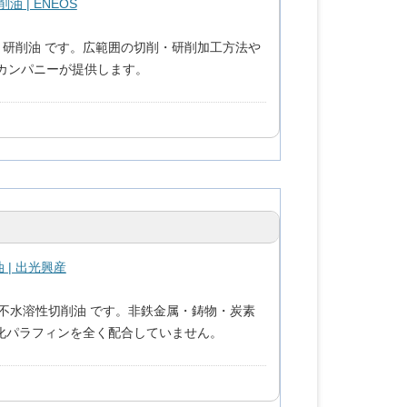
 | ENEOS
・研削油 です。広範囲の切削・研削加工方法や
油カンパニーが提供します。
| 出光興産
不水溶性切削油 です。非鉄金属・鋳物・炭素
化パラフィンを全く配合していません。