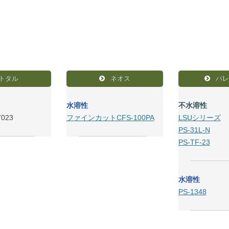
トタル
ネオス
パレ
水溶性
不水溶性
7023
ファインカットCFS-100PA
LSUシリーズ
PS-31L-N
PS-TF-23
水溶性
PS-1348