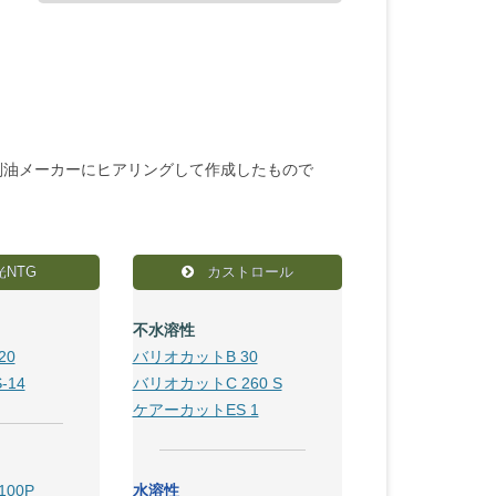
削油メーカーにヒアリングして作成したもので
NTG
カストロール
不水溶性
20
バリオカットB 30
-14
バリオカットC 260 S
ケアーカットES 1
100P
水溶性