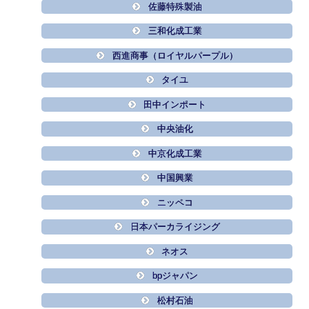
佐藤特殊製油
三和化成工業
西進商事（ロイヤルパープル）
タイユ
田中インポート
中央油化
中京化成工業
中国興業
ニッペコ
日本パーカライジング
ネオス
bpジャパン
松村石油