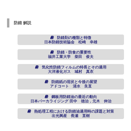
防錆 解説
防錆剤の種類と特徴
日本防錆技術協会 松崎 幸雄
防錆・防食の重要性
福井工業大学 柴田 俊夫
気化性防錆フィルムの特長とその適用
大洋液化ガス 城村 真衣
防錆紙の現状と今後の展望
アドコート 清水 良直
鋼板用防錆油の最近の動向
日本パーカライジング 田中 徳治，元木 伸治
熱処理工程における防錆油適用時の課題と対策
出光興産 長瀬 直樹