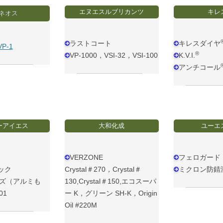
エヌエスルブリカンツ
キレ
ネオス
ラストコート
キレスダイヤ
P-1
®
VP-1000，VSI-32，VSI-100
K.V.I.
アンチコール
ーアイエス
大和化成
ユーエ
VERZONE
フェロガード 1
ック
Crystal＃270，Crystal＃
ミクロン防錆
ーズ（アルミも
130,Crystal＃150,エコスーパ
01
ー K，グリーン SH-K，Origin
Oil #220M