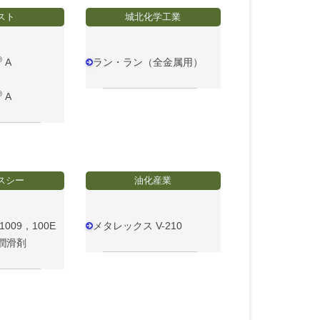
スト
城北化学工業
®
A
ラン・ラン（全金属用）
®
A
スシー
油化産業
009，100E
メタレックス V-210
潤滑剤