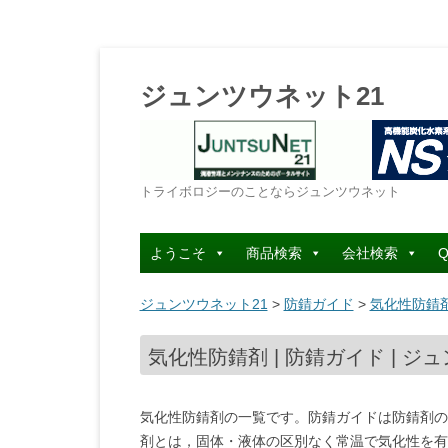
ジュンツウネット21
トライボロジーのことならジュンツウネット
ようこそ
商品検索
会社検索
Q
ジュンツウネット21
>
防錆ガイド
>
気化性防錆剤
気化性防錆剤 | 防錆ガイド | ジ
気化性防錆剤の一覧です。防錆ガイドは防錆剤の
剤とは，固体・液体の区別なく常温で気化性を有する金属腐食抑