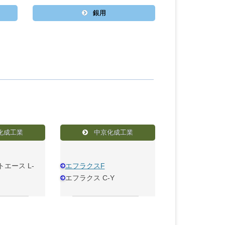
銀用
化成工業
中京化成工業
エース L-
エフラクスF
エフラクス C-Y