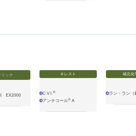
キレスト
城北化
ケミック
®
C.V.I.
ラン・ラン（
 EX2000
®
アンチコール
A