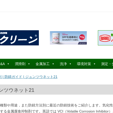
コ
ン
&A
潤滑剤
金属加工
洗浄
環境対策
測定・
テ
ン
ツ
 | 防錆ガイド | ジュンツウネット21
へ
ス
キ
ッ
ュンツウネット21
プ
種類や用途，また防錆方法別に最近の防錆技術をご紹介します。気化性
制剤です。英語では VCI（Volatile Corrosion Inhibitor