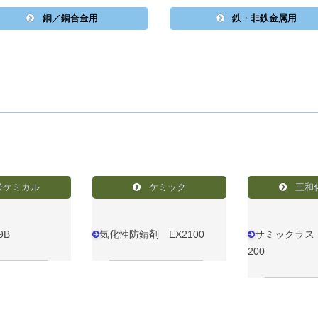
銅／銅合金用
鉄・非鉄金属用
松ケミカル
ケミック
三和
9B
気化性防錆剤 EX2100
サミックラスト
200