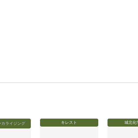
キレスト
城北化
ーカライジング