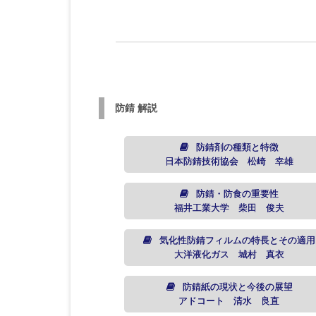
防錆 解説
防錆剤の種類と特徴
日本防錆技術協会 松崎 幸雄
防錆・防食の重要性
福井工業大学 柴田 俊夫
気化性防錆フィルムの特長とその適用
大洋液化ガス 城村 真衣
防錆紙の現状と今後の展望
アドコート 清水 良直