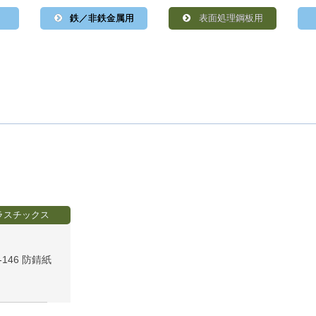
用
鉄／非鉄金属用
表面処理鋼板用
ラスチックス
CI-146 防錆紙