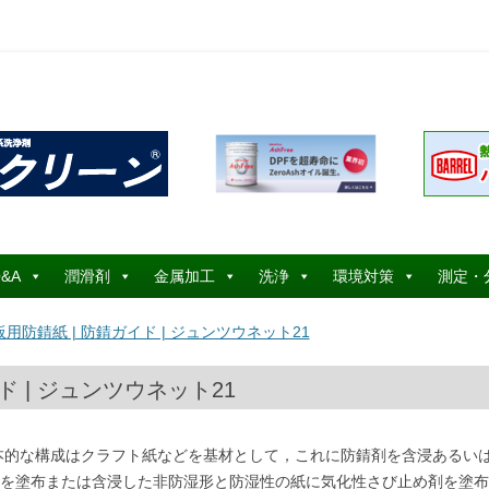
コ
ン
&A
潤滑剤
金属加工
洗浄
環境対策
測定・
テ
ン
ツ
用防錆紙 | 防錆ガイド | ジュンツウネット21
へ
ス
キ
ッ
 | ジュンツウネット21
プ
本的な構成はクラフト紙などを基材として，これに防錆剤を含浸あるい
を塗布または含浸した非防湿形と防湿性の紙に気化性さび止め剤を塗布