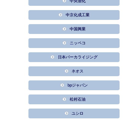
中央油化
中京化成工業
中国興業
ニッペコ
日本パーカライジング
ネオス
bpジャパン
松村石油
ユシロ