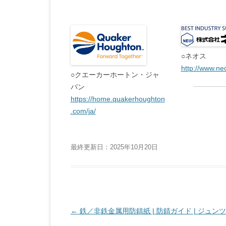
○ネオス
http://www.neo
○クエーカーホートン・ジャ
パン
https://home.quakerhoughton
.com/ja/
最終更新日：2025年10月20日
投
←
鉄／非鉄金属用防錆紙 | 防錆ガイド | ジュン
稿