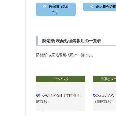
鉄鋼用（気化
銅／銅合金
性）
防錆紙 表面処理鋼板用の一覧表
防錆紙 表面処理鋼板用の一覧です。
イーパック
伊藤忠プ
NKVCI NP-SN（非防湿形，
Cortec Vp
防湿形）
（非防湿形）