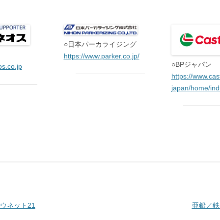
○日本パーカライジング
https://www.parker.co.jp/
○BPジャパン
s.co.jp
https://www.cas
japan/home/indu
ツウネット21
亜鉛／鉄