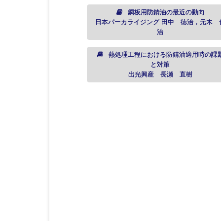
鋼板用防錆油の最近の動向
日本パーカライジング 田中 徳治，元木 
治
熱処理工程における防錆油適用時の課
と対策
出光興産 長瀬 直樹