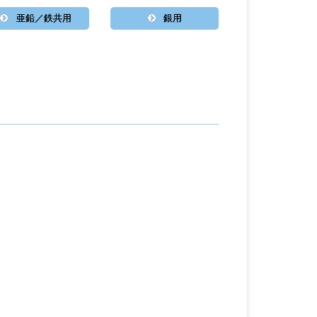
亜鉛／鉄共用
銀用