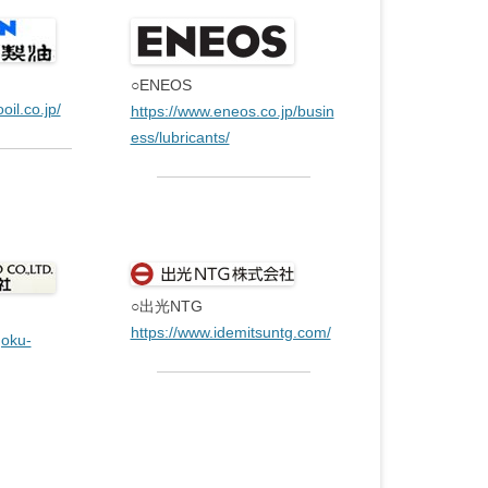
○ENEOS
oil.co.jp/
https://www.eneos.co.jp/busin
ess/lubricants/
○出光NTG
https://www.idemitsuntg.com/
goku-