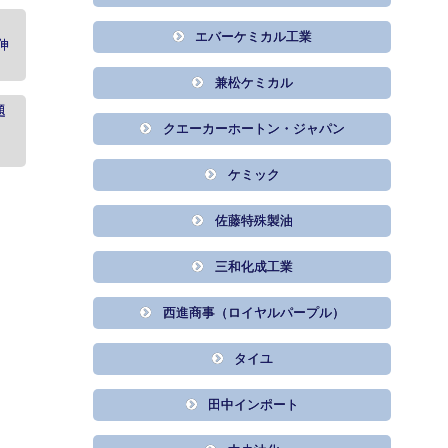
エバーケミカル工業
伸
兼松ケミカル
題
クエーカーホートン・ジャパン
ケミック
佐藤特殊製油
三和化成工業
西進商事（ロイヤルパープル）
タイユ
田中インポート