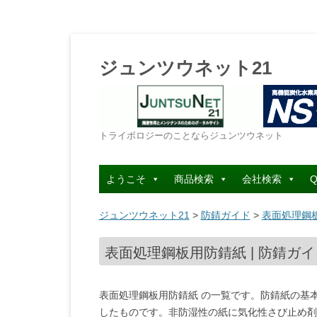
ジュンツウネット21
トライボロジーのことならジュンツウネット
ようこそ
商品検索
会社検索
Q
ジュンツウネット21
>
防錆ガイド
>
表面処理鋼板
表面処理鋼板用防錆紙 | 防錆ガイド
表面処理鋼板用防錆紙 の一覧です。防錆紙の基
したものです。非防湿性の紙に気化性さび止め剤