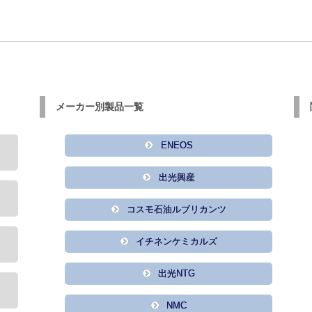
メーカー別製品一覧
ENEOS
出光興産
コスモ石油ルブリカンツ
イチネンケミカルズ
出光NTG
NMC