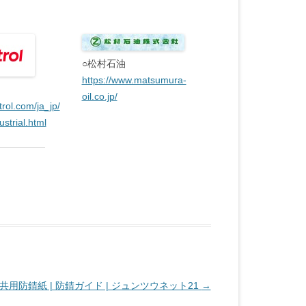
○松村石油
https://www.matsumura-
oil.co.jp/
trol.com/ja_jp/
strial.html
共用防錆紙 | 防錆ガイド | ジュンツウネット21
→