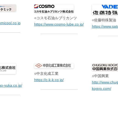
○コスモ石油ルブリカンツ
○佐藤特殊製油
emicool.co.jp
https://www.cosmo-lube.co.jp/
https://www.sato
○中京化成工業
○中国興業
https://c-k-k.co.jp/
http://www.chu
uo-yuka.co.jp/
kogyo.com/