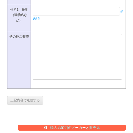
住所2 番地
※
（建物名な
必須
ど）
その他ご要望
輸入添加剤のメーカーと販売元