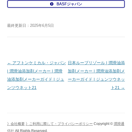
BASFジャパン
最終更新日：2025年6月5日
投
←
アフトンケミカル・ジャパン
日本ルーブリゾール | 潤滑油添
稿
| 潤滑油添加剤メーカー | 潤滑
加剤メーカー | 潤滑油添加剤メ
ナ
油添加剤メーカーガイド | ジュ
ーカーガイド | ジュンツウネッ
ビ
ンツウネット21
ト21
→
ゲ
ー
シ
ョ
》会社概要
》ご利用に際して・プライバシーポリシー
Copyright ©
潤滑通
ン
信社
All Rights Reserved.