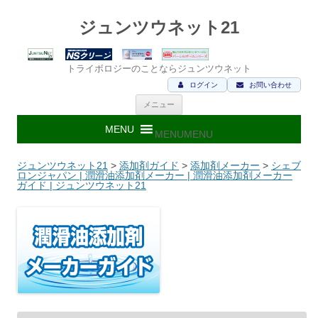
ジュンツウネット21
トライボロジーのことならジュンツウネット
ログイン
お問い合わせ
コ
メニュー
ン
テ
ン
MENU
MENU
ツ
へ
ス
ジュンツウネット21
>
添加剤ガイド
>
添加剤メーカー
>
シェブ
キ
ロンジャパン | 潤滑油添加剤メーカー | 潤滑油添加剤メーカー
ッ
ガイド | ジュンツウネット21
プ