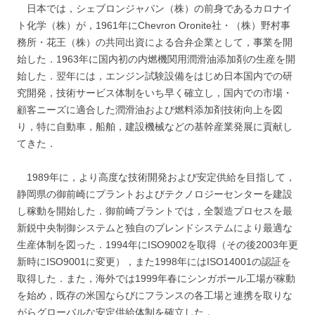
日本では，シェブロンジャパン（株）の前身であるカロナイ
ト化学（株）が，1961年にChevron Oronite社・（株）野村事
務所・花王（株）の共同出資による合弁企業として，事業を開
始した．1963年に国内初の内燃機関用潤滑油添加剤の生産を開
始した．翌年には，エンジン試験設備をはじめ日本国内での研
究開発，技術サービス体制をいち早く確立し，国内での市場・
顧客ニーズに適合した潤滑油および燃料添加剤技術向上を図
り，特に自動車，船舶，建設機械などの基幹産業発展に貢献し
てきた．
1989年に，より高度な技術開発および安定供給を目指して，
静岡県の御前崎にプラントおよびテクノロジーセンターを建設
し稼動を開始した．御前崎プラントでは，全製造プロセスを最
新鋭中央制御システムと独自のブレンドシステムにより最適な
生産体制を図った．1994年にISO9002を取得（その後2003年更
新時にISO9001に変更），また1998年にはISO14001の認証を
取得した．また，海外では1999年春にシンガポール工場が稼動
を始め，既存の米国ならびにフランスの各工場と連携を取りな
がらグローバルな安定供給体制を確立した．