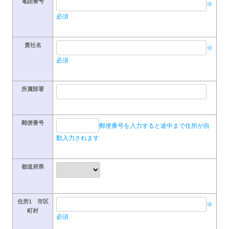
電話番号
※
必須
貴社名
※
必須
所属部署
郵便番号
郵便番号を入力すると途中まで住所が自
動入力されます
都道府県
住所1 市区
※
町村
必須