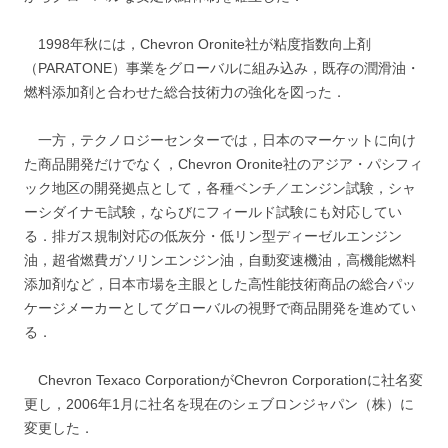
1998年秋には，Chevron Oronite社が粘度指数向上剤
（PARATONE）事業をグローバルに組み込み，既存の潤滑油・
燃料添加剤と合わせた総合技術力の強化を図った．
一方，テクノロジーセンターでは，日本のマーケットに向け
た商品開発だけでなく，Chevron Oronite社のアジア・パシフィ
ック地区の開発拠点として，各種ベンチ／エンジン試験，シャ
ーシダイナモ試験，ならびにフィールド試験にも対応してい
る．排ガス規制対応の低灰分・低リン型ディーゼルエンジン
油，超省燃費ガソリンエンジン油，自動変速機油，高機能燃料
添加剤など，日本市場を主眼とした高性能技術商品の総合パッ
ケージメーカーとしてグローバルの視野で商品開発を進めてい
る．
Chevron Texaco CorporationがChevron Corporationに社名変
更し，2006年1月に社名を現在のシェブロンジャパン（株）に
変更した．