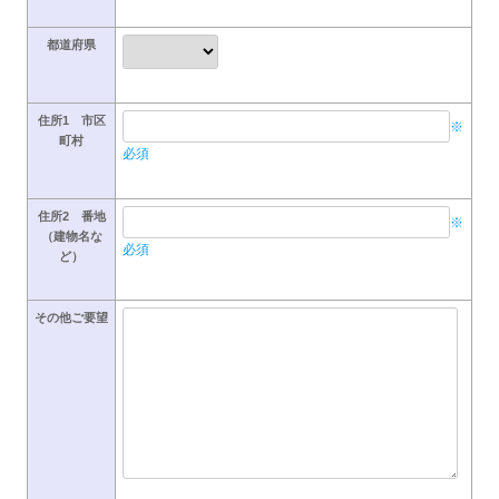
都道府県
住所1 市区
※
町村
必須
住所2 番地
※
（建物名な
必須
ど）
その他ご要望