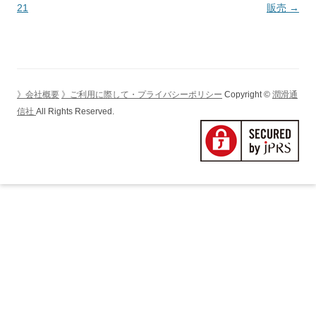
ビ
21
販売
→
ゲ
ー
シ
ョ
》会社概要
》ご利用に際して・プライバシーポリシー
Copyright ©
潤滑通
ン
信社
All Rights Reserved.