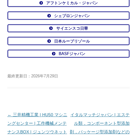
アフトンケミカル・ジャパン
シェブロンジャパン
サイエンスコ日華
日本ルーブリゾール
BASFジャパン
最終更新日：2026年7月29日
投
←
三井精機工業 | HU50 マシニ
イタルマッチジャパン | エステ
稿
ングセンター | 工作機械メンテ
ル類，コンポーネント型添加
ナ
ナンスBOX | ジュンツウネット
剤，パッケージ型添加剤などの