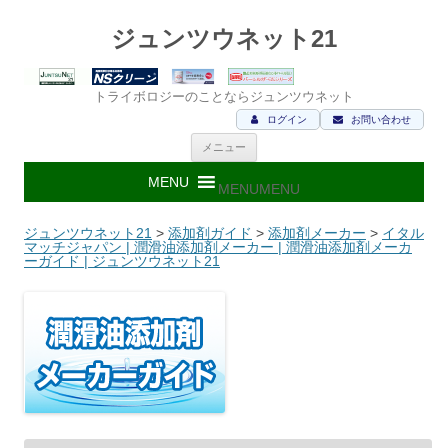
ジュンツウネット21
トライボロジーのことならジュンツウネット
ログイン
お問い合わせ
コ
メニュー
ン
テ
ン
MENU
MENU
ツ
へ
ス
ジュンツウネット21
>
添加剤ガイド
>
添加剤メーカー
>
イタル
キ
マッチジャパン | 潤滑油添加剤メーカー | 潤滑油添加剤メーカ
ッ
ーガイド | ジュンツウネット21
プ