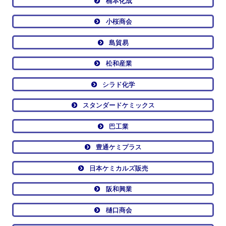
楠本化成
小桜商会
島貿易
松和産業
シラド化学
スタンダードケミックス
巴工業
豊通ケミプラス
日本ケミカルズ販売
阪和興業
樋口商会