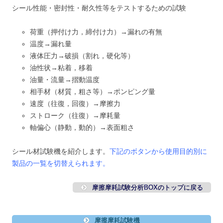
シール性能・密封性・耐久性等をテストするための試験
荷重（押付け力，締付け力）→漏れの有無
温度→漏れ量
液体圧力→破損（割れ，硬化等）
油性状→粘着，移着
油量・流量→摺動温度
相手材（材質，粗さ等）→ポンピング量
速度（往復，回復）→摩擦力
ストローク（往復）→摩耗量
軸偏心（静動，動的）→表面粗さ
シール材試験機を紹介します。
下記のボタン
から使用目的別に
製品の一覧を切替えられます。
摩擦摩耗試験分析BOXのトップに戻る
摩擦摩耗試験機