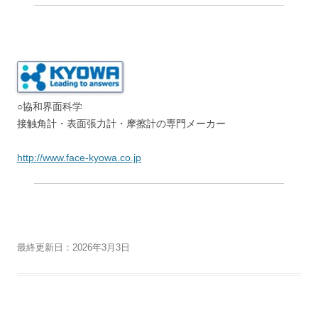
投
←
歯車試験機 | 摩擦摩耗試験分
MQL装置外部給油 汎用機 |
稿
析BOX | ジュンツウネット21
MQLセミドライ加工ガイド | ジ
ナ
ュンツウネット21
→
ビ
ゲ
ー
シ
》会社概要
》ご利用に際して・プライバシーポリシー
Copyright ©
潤滑通
ョ
信社
All Rights Reserved.
ン