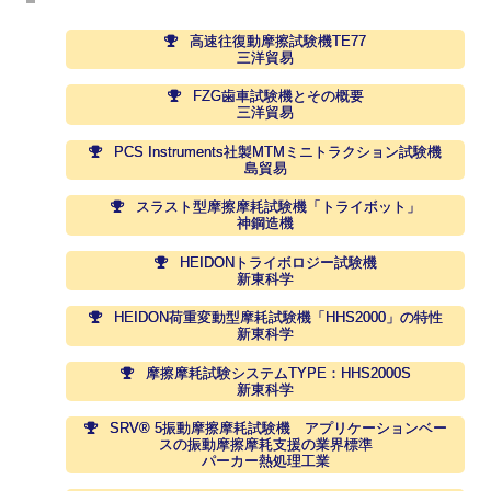
高速往復動摩擦試験機TE77
三洋貿易
FZG歯車試験機とその概要
三洋貿易
PCS Instruments社製MTMミニトラクション試験機
島貿易
スラスト型摩擦摩耗試験機「トライボット」
神鋼造機
HEIDONトライボロジー試験機
新東科学
HEIDON荷重変動型摩耗試験機「HHS2000」の特性
新東科学
摩擦摩耗試験システムTYPE：HHS2000S
新東科学
SRV® 5振動摩擦摩耗試験機 アプリケーションベー
スの振動摩擦摩耗支援の業界標準
パーカー熱処理工業