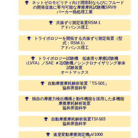
ネットゼロモビリティ向け潤滑剤ならびにフルード
の開発促進に寄与可能な摩擦摩耗試験機SRV®
パーカー熱処理工業
共振ずり測定装置RSM-1
アドバンス理工
トライボロジーを開拓する共振ずり測定装置（型
式：RSM-1）
アドバンス理工
トライボロジー試験機 低速滑り摩擦試験機
（LVFA）／SAE ＃2試験機／シンクロナイザリング単体
試験装置
オートマックス
自動摩擦摩耗解析装置「TS-501」
協和界面科学
独自の摩擦力検出機構と動作機能を採用した多機能
摩擦摩耗解析装置
協和界面科学
自動摩擦摩耗解析装置TSf-503
協和界面科学
速度変動摩擦測定機μV1000