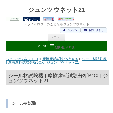
ジュンツウネット21
トライボロジーのことならジュンツウネット
ログイン
お問い合わせ
コ
メニュー
ン
テ
ン
MENU
MENU
ツ
へ
ス
ジュンツウネット21
>
摩擦摩耗試験分析BOX
>
シール材試験機
キ
| 摩擦摩耗試験分析BOX | ジュンツウネット21
ッ
プ
シール材試験機 | 摩擦摩耗試験分析BOX | ジ
ュンツウネット21
シール材試験