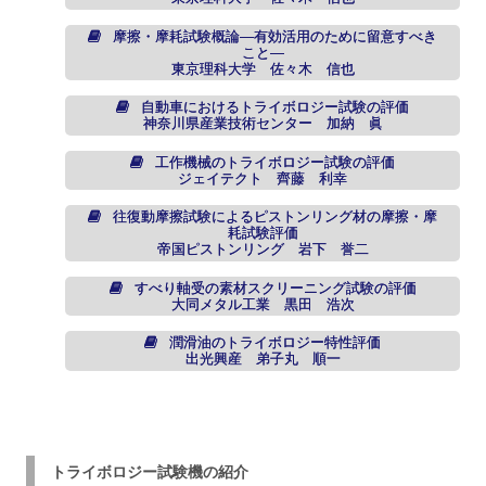
摩擦・摩耗試験概論―有効活用のために留意すべき
こと―
東京理科大学 佐々木 信也
自動車におけるトライボロジー試験の評価
神奈川県産業技術センター 加納 眞
工作機械のトライボロジー試験の評価
ジェイテクト 齊藤 利幸
往復動摩擦試験によるピストンリング材の摩擦・摩
耗試験評価
帝国ピストンリング 岩下 誉二
すべり軸受の素材スクリーニング試験の評価
大同メタル工業 黒田 浩次
潤滑油のトライボロジー特性評価
出光興産 弟子丸 順一
トライボロジー試験機の紹介