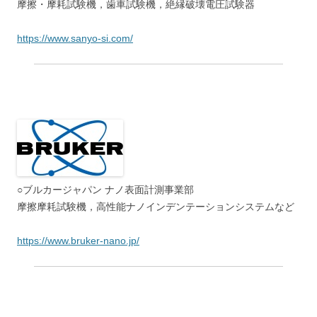
○島貿易
トライボロジー試験機の販売
http://www.shima-tra.co.jp/
○Rtec-Instruments