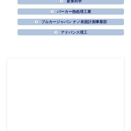
新東科学
パーカー熱処理工業
ブルカージャパン ナノ表面計測事業部
アドバンス理工
○パーカー熱処理工業
金属のあらゆるニーズに応える金属熱処理総合企業
https://srv-pnk.jp/