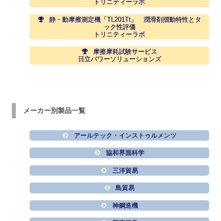
トリニティーラボ
静・動摩擦測定機「TL201Tt」 潤滑剤摺動特性とタ
ック性評価
トリニティーラボ
摩擦摩耗試験サービス
日立パワーソリューションズ
メーカー別製品一覧
アールテック・インストゥルメンツ
協和界面科学
三洋貿易
島貿易
神鋼造機