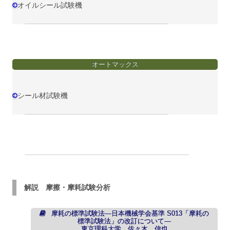
オイルシール試験機
オートマックス
シール材試験機
解説 摩擦・摩耗試験分析
摩耗の標準試験法―日本機械学会基準 S013「摩耗の
標準試験法」の改訂について―
東京理科大学 佐々木 信也