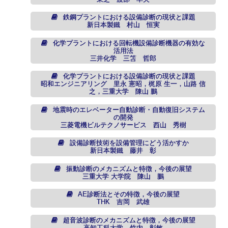
鉄鋼プラントにおける設備診断の現状と課題
新日本製鐵 村山 恒実
化学プラントにおける回転機設備診断機器の有効な
活用法
三井化学 三笘 哲郎
化学プラントにおける設備診断の現状と課題
昭和エンジニアリング 里永 憲昭，梶原 生一，山路 信
之，三重大学 陳山 鵬
地震時のエレベーター自動診断・自動復旧システム
の開発
三菱電機ビルテクノサービス 西山 秀樹
設備診断技術を設備管理にどう活かすか
新日本製鐵 藤井 彰
振動診断のメカニズムと特徴，今後の展望
三重大学 大学院 陳山 鵬
AE診断法とその特徴，今後の展望
THK 吉岡 武雄
超音波診断のメカニズムと特徴，今後の展望
高知工科大学 竹内 彰敏