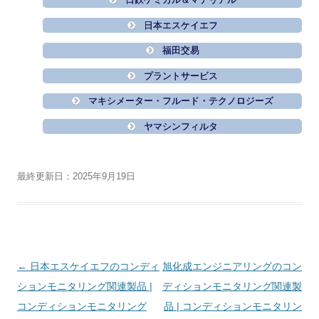
日本エスケイエフ
福田交易
プラントサービス
マキシメーター・フルード・テクノロジーズ
ヤマシンフィルタ
最終更新日：2025年9月19日
投
←
日本エスケイエフのコンディ
旭化成エンジニアリングのコン
稿
ションモニタリング関連製品 |
ディションモニタリング関連製
ナ
コンディションモニタリング
品 | コンディションモニタリン