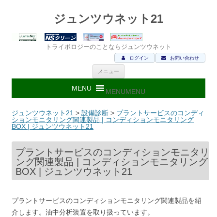
ジュンツウネット21
トライボロジーのことならジュンツウネット
ログイン
お問い合わせ
コ
メニュー
ン
テ
ン
MENU
MENU
ツ
へ
ス
ジュンツウネット21
>
設備診断
>
プラントサービスのコンディ
キ
ションモニタリング関連製品 | コンディションモニタリング
ッ
BOX | ジュンツウネット21
プ
プラントサービスのコンディションモニタリ
ング関連製品 | コンディションモニタリング
BOX | ジュンツウネット21
プラントサービスのコンディションモニタリング関連製品を紹
介します。油中分析装置を取り扱っています。