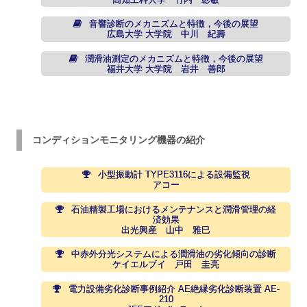
音響診断のメカニズムと特徴，今後の展望
広島大学 大学院 中川 紀壽
潤滑油測定のメカニズムと特徴，今後の展望
福井大学 大学院 岩井 善郎
コンディションモニタリング機器の紹介
小型振動計 TYPE3116による設備監視
アコー
石油精製工場におけるメンテナンスと潤滑管理の経
済効果
出光興産 山中 雅巳
中赤外分光システムによる潤滑油の劣化傾向の診断
ケイエルブイ 戸田 圭亮
電力設備劣化診断事例紹介 AE絶縁劣化診断装置 AE-
210