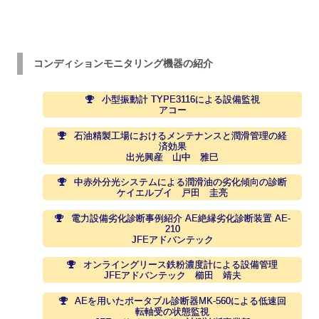
コンディションモニタリング機器の紹介
小型振動計 TYPE3116による設備監視
アコー
石油精製工場におけるメンテナンスと潤滑管理の経
済効果
出光興産 山中 雅巳
中赤外分光システムによる潤滑油の劣化傾向の診断
ケイエルブイ 戸田 圭亮
電力設備劣化診断事例紹介 AE絶縁劣化診断装置 AE-
210
JFEアドバンテック
オンライングリース鉄粉濃度計による設備管理
JFEアドバンテック 櫛田 靖夫
AEを用いたポータブル診断器MK-560による低速回
転軸受の状態監視