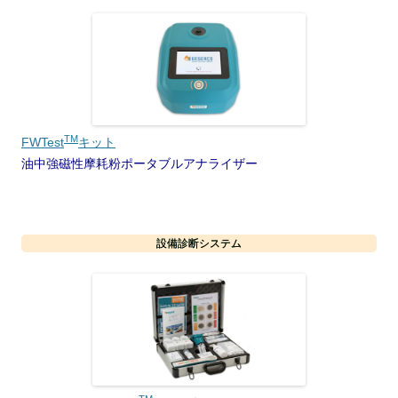
TM
FWTest
キット
油中強磁性摩耗粉ポータブルアナライザー
設備診断システム