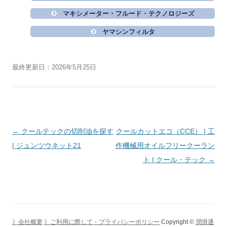
マキシメーター・フルード・テクノロジーズ
ヤマシンフィルタ
最終更新日：2026年5月25日
投
←
クールテックの切削油を探す
クールカットエコ（CCE） | 工
稿
| ジュンツウネット21
作機械用オイルフリークーラン
ナ
ト | クール・テック
→
ビ
ゲ
ー
シ
》会社概要
》ご利用に際して・プライバシーポリシー
Copyright ©
潤滑通