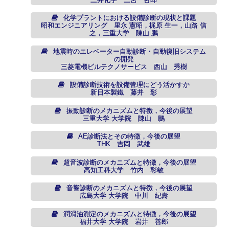
化学プラントにおける設備診断の現状と課題
昭和エンジニアリング 里永 憲昭，梶原 生一，山路 信
之，三重大学 陳山 鵬
地震時のエレベーター自動診断・自動復旧システム
の開発
三菱電機ビルテクノサービス 西山 秀樹
設備診断技術を設備管理にどう活かすか
新日本製鐵 藤井 彰
振動診断のメカニズムと特徴，今後の展望
三重大学 大学院 陳山 鵬
AE診断法とその特徴，今後の展望
THK 吉岡 武雄
超音波診断のメカニズムと特徴，今後の展望
高知工科大学 竹内 彰敏
音響診断のメカニズムと特徴，今後の展望
広島大学 大学院 中川 紀壽
潤滑油測定のメカニズムと特徴，今後の展望
福井大学 大学院 岩井 善郎