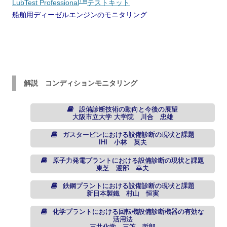
TM
LubTest Professional
テストキット
船舶用ディーゼルエンジンのモニタリング
解説 コンディションモニタリング
設備診断技術の動向と今後の展望
大阪市立大学 大学院 川合 忠雄
ガスタービンにおける設備診断の現状と課題
IHI 小林 英夫
原子力発電プラントにおける設備診断の現状と課題
東芝 渡部 幸夫
鉄鋼プラントにおける設備診断の現状と課題
新日本製鐵 村山 恒実
化学プラントにおける回転機設備診断機器の有効な
活用法
三井化学 三笘 哲郎